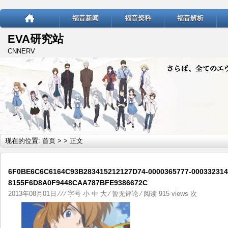
福音新闻
福音资料
福音解析
EVA研究站
CNNERV
现在的位置:
首页
> > 正文
6F0BE6C6C6164C93B283415212127D74-0000365777-000332314
8155F6D8A0F9448CAA787BFE9386672C
2013年08月01日
⁄
⁄ ⁄ 字号
小
中
大
⁄
暂无评论
⁄ 阅读 915 views 次