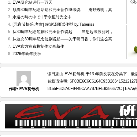
EVA研究站运行一万天
顺着30周年纪念活动和完全新作继续说——庵野秀明，真
永遠の時の中で | 于永恒时光之中
[元宵节快乐.考古] 绫波汤团试作型 by.Taberiss
从30周年纪念短剧和完全新作说起 ——当想起绫波丽时，
从这次30周年纪念短剧说起——关于明日香，你们这么高
EVA官方宣布将制作动画新作
2026年新年快乐
该日志由 EVA初号机 于13 年前发表在分类下，最后更
转载请注明:
6F0BE6C6C6164C93B283415212127D7
8155F6D8A0F9448CAA787BFE9386672C | EV
作者:
EVA初号机