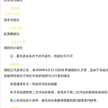
铃原东治诞生
2001年
二月十八日
洞木光诞生
六月六日
碇真嗣诞生
九月十二日
相田剑介诞生
注：雾岛真名应亦于此年诞生，然诞生日不详
2002年
国联正式发表公告，称2000年9月13 日的世界规模的大灾害，是由于有
其破害性相当于40亿年前的地球与小行星的撞击。
原度邀请冬月一同游历消失的南极
冬月开始调查第二次冲击的真相，发现关于第二次冲击的新闻发表曾经
患上失语症的小美理，被安排在南极调查船的第1隔离室内静养。