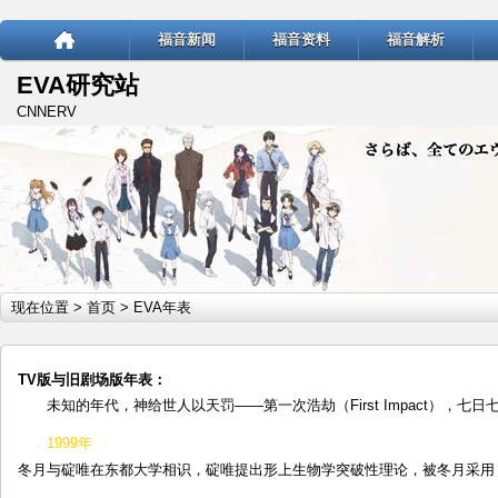
福音新闻
福音资料
福音解析
EVA研究站
CNNERV
现在位置 >
首页
> EVA年表
TV版与旧剧场版年表：
未知的年代，神给世人以天罚——第一次浩劫（First Impact），
1999年
冬月与碇唯在东都大学相识，碇唯提出形上生物学突破性理论，被冬月采用