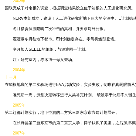
2003年
国联完成了对南极的调查，根据调查结果设立位于箱根的人工进化研究所。
NERV本部成立，建设于人工进化研究所地下巨大的空洞中。E计划始
冬月指责源渡隐瞒二次冲击的真相，并要求对外公报。
源渡带冬月往地下都市。E计划确定存在。零号机雏型登场。
冬月加入SEELE的组织，与源渡同一计划。
注：研究室内，赤木博士母女登场。
2004年
十一月
在箱根地底的第二实验场进行EVA启动实验，实验失败，碇唯在真嗣眼前
唯死后一周，源堂决定转移进行人类补完计划。 绫波零于此后不久诞
2005年
第二迁都计划实行，地下空洞的上方第三新东京市兴建计划展开。
在长野县第二新东京市的第二东京大学，律子认识了美里，之后加持和
2007年