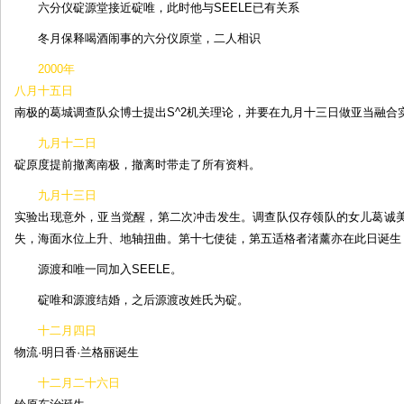
六分仪碇源堂接近碇唯，此时他与SEELE已有关系
冬月保释喝酒闹事的六分仪原堂，二人相识
2000年
八月十五日
南极的葛城调查队众博士提出S^2机关理论，并要在九月十三日做亚当融合
九月十二日
碇原度提前撤离南极，撤离时带走了所有资料。
九月十三日
实验出现意外，亚当觉醒，第二次冲击发生。调查队仅存领队的女儿葛诚
失，海面水位上升、地轴扭曲。第十七使徒，第五适格者渚薰亦在此日诞生
源渡和唯一同加入SEELE。
碇唯和源渡结婚，之后源渡改姓氏为碇。
十二月四日
物流·明日香·兰格丽诞生
十二月二十六日