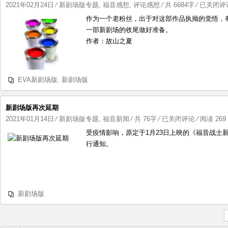
版：
樱
2021年02月24日
⁄
新剧场版专题
,
福音感想
,
评论感想
⁄ 共 6684字
⁄
已关闭评
终》
流：
作为一个老粉丝，出于对这部作品执拗的觉悟，
宣
奔
一部新剧场的收尾做好准备。
布
流
作者：故山之夏
新
不
的
息
上
的
EVA新剧场版
,
新剧场版
映
生
日
命
期
之
新剧场版再次延期
定
歌
新
2021年01月14日
⁄
新剧场版专题
,
福音新闻
⁄ 共 76字
⁄
已关闭评论
⁄ 阅读 269 
在
——
剧
受疫情影响，原定于1月23日上映的《福音战士
2021
EVA
场
行通知。
年
Q
版
3
赏
再
月
析
次
8
BY：
延
日
新剧场版
故
期
山
之