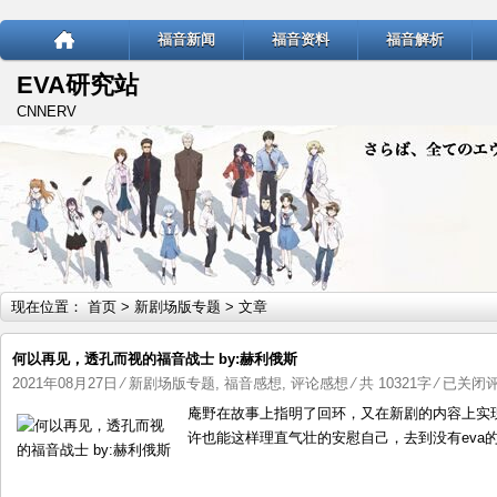
福音新闻
福音资料
福音解析
EVA研究站
CNNERV
现在位置：
首页
>
新剧场版专题
> 文章
何以再见，透孔而视的福音战士 by:赫利俄斯
何
2021年08月27日
⁄
新剧场版专题
,
福音感想
,
评论感想
⁄ 共 10321字
⁄
已关闭
以
庵野在故事上指明了回环，又在新剧的内容上实
再
许也能这样理直气壮的安慰自己，去到没有eva的
见，
透