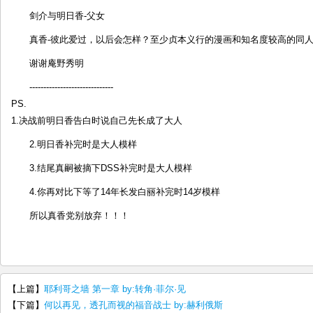
剑介与明日香-父女
真香-彼此爱过，以后会怎样？至少贞本义行的漫画和知名度较高的同人re
谢谢庵野秀明
------------------------------
PS.
1.决战前明日香告白时说自己先长成了大人
2.明日香补完时是大人模样
3.结尾真嗣被摘下DSS补完时是大人模样
4.你再对比下等了14年长发白丽补完时14岁模样
所以真香党别放弃！！！
【上篇】
耶利哥之墙 第一章 by:转角·菲尔·见
【下篇】
何以再见，透孔而视的福音战士 by:赫利俄斯