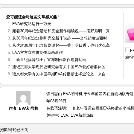
您可能还会对这些文章感兴趣！
EVA研究站运行一万天
顺着30周年纪念活动和完全新作继续说——庵野秀明，真
从30周年纪念短剧和完全新作说起 ——当想起绫波丽时，
从这次30周年纪念短剧说起——关于明日香，你们这么高
EVA官方宣布将制作动画新作
『新世纪福音战士』宣布制作新作短篇动画
速记京都大学现代史研究会有关中国EVA爱好者群体的
读京都大学有关中国早期EVA传播硕士毕业论文，来自
该日志由 EVA初号机 于5 年前发表在
新剧场版专题
年08月26日.
转载请注明:
一名老年香党在看完EVA终后的小感想 by:
作者:
EVA初号机
关键字:
EVA
,
EVA新剧场版
抱歉!评论已关闭.