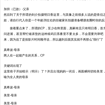
加持（已故）-父亲
然后到了关于所谓的剑介拍摄明日香这里，与其像之前很多人说的是情侣
娃，请自行代入你是一个年龄28左右的但被家长拍摄准备晒朋友圈时你的反
接着重点来了，所谓的CP，至少在终里面，真嗣有且只有明日香，首
问进展，甚至帮忙铺床垫的这种戏码日系番里不要太多，不会需要列举吧，
来，因为说了是按影片时间顺寻说，所以越到后面其实就不再那么“强行”了
真希波-母亲
两人在一起能产生的关系，CP
关键词出现了
这里痞子开始暗示（明示）了？并且出现妈妈一词后，画面瞬间切给美里
喻为全人类的母亲
真希波-母亲
美里-母亲
美里-母亲