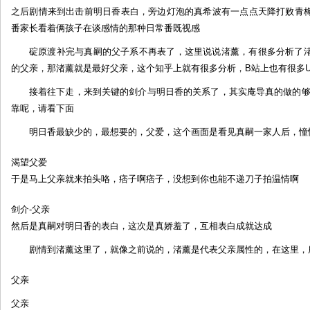
之后剧情来到出击前明日香表白，旁边灯泡的真希波有一点点天降打败青
番家长看着俩孩子在谈感情的那种日常番既视感
碇原渡补完与真嗣的父子系不再表了，这里说说渚薰，有很多分析了
的父亲，那渚薰就是最好父亲，这个知乎上就有很多分析，B站上也有很多U
接着往下走，来到关键的剑介与明日香的关系了，其实庵导真的做的够
靠呢，请看下面
明日香最缺少的，最想要的，父爱，这个画面是看见真嗣一家人后，憧
渴望父爱
于是马上父亲就来拍头咯，痞子啊痞子，没想到你也能不递刀子拍温情啊
剑介-父亲
然后是真嗣对明日香的表白，这次是真娇羞了，互相表白成就达成
剧情到渚薰这里了，就像之前说的，渚薰是代表父亲属性的，在这里，庵
父亲
父亲