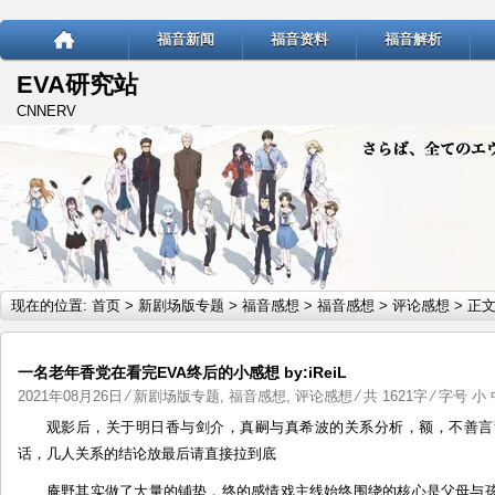
福音新闻
福音资料
福音解析
EVA研究站
CNNERV
现在的位置:
首页
>
新剧场版专题
>
福音感想
>
福音感想
>
评论感想
> 正
一名老年香党在看完EVA终后的小感想 by:iReiL
2021年08月26日
⁄
新剧场版专题
,
福音感想
,
评论感想
⁄ 共 1621字 ⁄ 字号
小
观影后，关于明日香与剑介，真嗣与真希波的关系分析，额，不善言
话，几人关系的结论放最后请直接拉到底
庵野其实做了大量的铺垫，终的感情戏主线始终围绕的核心是父母与