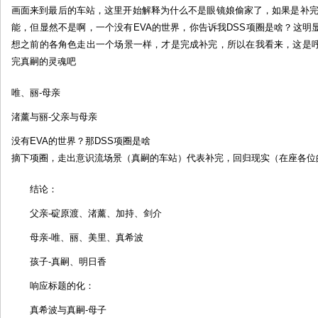
画面来到最后的车站，这里开始解释为什么不是眼镜娘偷家了，如果是补完
能，但显然不是啊，一个没有EVA的世界，你告诉我DSS项圈是啥？这
想之前的各角色走出一个场景一样，才是完成补完，所以在我看来，这是
完真嗣的灵魂吧
唯、丽-母亲
渚薰与丽-父亲与母亲
没有EVA的世界？那DSS项圈是啥
摘下项圈，走出意识流场景（真嗣的车站）代表补完，回归现实（在座各位的
结论：
父亲-碇原渡、渚薰、加持、剑介
母亲-唯、丽、美里、真希波
孩子-真嗣、明日香
响应标题的化：
真希波与真嗣-母子