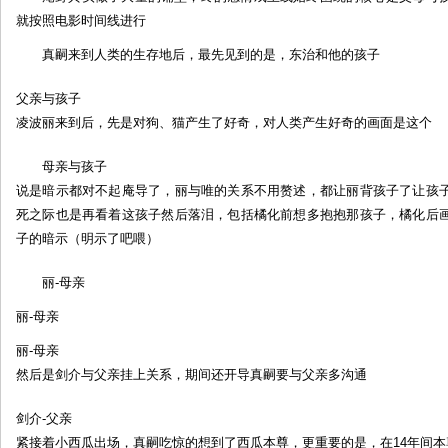
就按照电影时间线进行
真嗣来到人类的生存地后，最先见到的是，东治和他的孩子
父亲与孩子
凌波丽来到后，先是对狗、猫产生了好奇，对人类产生好奇的画面是这个
母亲与孩子
说是暗示都对不起庵导了，丽与唯的关系不用赘述，都让丽背孩子了让孩
死之际也是再看着这孩子然后落泪，包括橘化前想多抱抱那孩子，橘化后
子的暗示（明示了吧喂）
丽-母亲
丽-母亲
丽-母亲
然后是剑介与父亲挂上关系，期间还开导真嗣要与父亲多沟通
剑介-父亲
紧接着小西瓜出场，真嗣吃惊的想到了西瓜本尊，更重要的是，在14年间