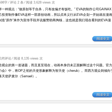
1598字
⁄
评论 2 条
⁄ 阅读 3,628 views 次
一种观点：“做原创等于自杀，只有改编才有饭吃。” EVA的制作公司GAINAX
己投资制作像EVA这样一部原创动画，所以贞本义行从EVA企划一开始就在漫
制造“原作”来作为宣传手段并说服赞助商掏钱，这也就是我们现在看到的EVA漫
阅读全文
VA》
关闭评论
⁄ 阅读 8,135 views 次
留给观众的第一道谜题，而且直至现在，动画本身仍未正面解释过这个问题。官
の会》中，将OP之初的天使形象解释为智天使（cherub）。而西方观众则倾向
天使萨麦尔（Samael）。
阅读全文