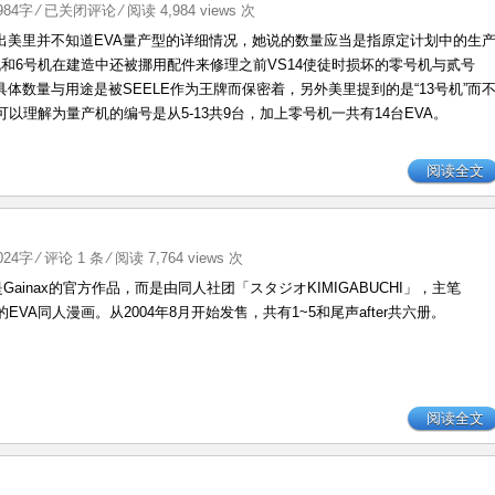
EVA
1984字
⁄
已关闭评论
⁄ 阅读 4,984 views 次
原
出美里并不知道EVA量产型的详细情况，她说的数量应当是指原定计划中的生
本
机和6号机在建造中还被挪用配件来修理之前VS14使徒时损坏的零号机与贰号
计
体数量与用途是被SEELE作为王牌而保密着，另外美里提到的是“13号机”而
划
也可以理解为量产机的编号是从5-13共9台，加上零号机一共有14台EVA。
建
造
阅读全文
多
少
台？
1024字
⁄
评论 1 条
⁄ 阅读 7,764 views 次
不是Gainax的官方作品，而是由同人社团「スタジオKIMIGABUCHI」，主笔
作的EVA同人漫画。从2004年8月开始发售，共有1~5和尾声after共六册。
阅读全文