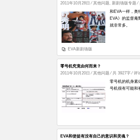
是
2011年10月28日
⁄
其他问题
,
新剧场版专题
⁄
指
和EVA一样，
什
EVA》的监督庵
么
就非常多。
EVA新剧场版
零号机究竟由何而来？
2011年10月20日
⁄
其他问题
⁄ 共 3927字
⁄
评论
零号机的机身素
号机很有可能和
EVA和使徒有没有自己的意识和灵魂？