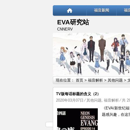
福音新闻
福
EVA研究站
CNNERV
现在位置：
首页
>
福音解析
>
其他问题
> 
TV版每话标题的含义（2）
2020年03月07日
⁄
其他问题
,
福音解析
⁄ 共 
《EVA/新世
题感兴趣，在这