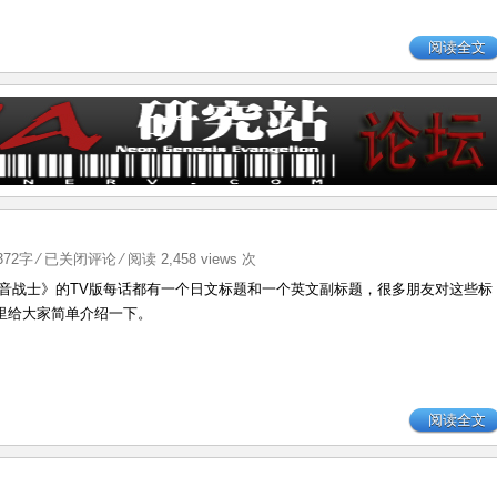
阅读全文
TV
2372字
⁄
已关闭评论
⁄ 阅读 2,458 views 次
版
纪福音战士》的TV版每话都有一个日文标题和一个英文副标题，很多朋友对这些标
每
里给大家简单介绍一下。
话
标
题
的
阅读全文
含
义
（1）