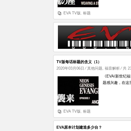
EVA TV版
,
标题
TV版每话标题的含义（1）
2020年03月06日
⁄
其他问题
,
福音解析
⁄ 共 
《EVA/新世
题感兴趣，在这
EVA TV版
,
标题
EVA原本计划建造多少台？