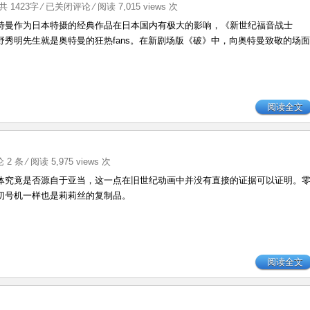
EVA
 共 1423字
⁄
已关闭评论
⁄ 阅读 7,015 views 次
与
奥特曼作为日本特摄的经典作品在日本国内有极大的影响，《新世纪福音战士
奥
野秀明先生就是奥特曼的狂热fans。在新剧场版《破》中，向奥特曼致敬的场面
？
特
曼
阅读全文
 2 条
⁄ 阅读 5,975 views 次
体究竟是否源自于亚当，这一点在旧世纪动画中并没有直接的证据可以证明。
初号机一样也是莉莉丝的复制品。
阅读全文