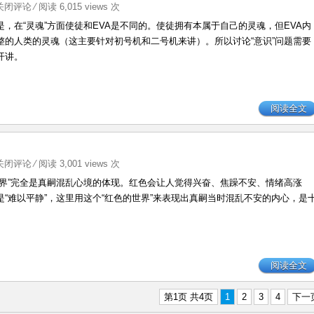
A
关闭评论
⁄ 阅读 6,015 views 次
，在“灵魂”方面使徒和EVA是不同的。使徒拥有本属于自己的灵魂，但EVA内
整的人类的灵魂（这主要针对初号机和二号机来讲）。所以讨论“意识”问题需要
开讲。
阅读全文
关闭评论
⁄ 阅读 3,001 views 次
世界”完全是真嗣混乱心境的体现。红色会让人觉得兴奋、焦躁不安、情绪高涨
是“难以平静”，这里用这个“红色的世界”来表现出真嗣当时混乱不安的内心，是
？
阅读全文
第1页 共4页
1
2
3
4
下一