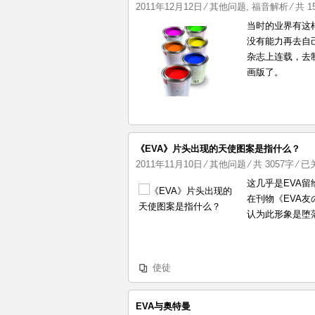
2011年12月12日
⁄
其他问题
,
福音解析
⁄ 共 
当时的业界有这样
没有能力再去自
杂志上连载，去
画版了。
《EVA》片头出现的天使图案是指什么？
《E
2011年11月10日
⁄
其他问题
⁄ 共 3057字
⁄
已
片
这几乎是EVA
头
在刊物《EVA友
出
认为此形象是堕落
现
的
天
使徒
使
图
案
EVA与奥特曼