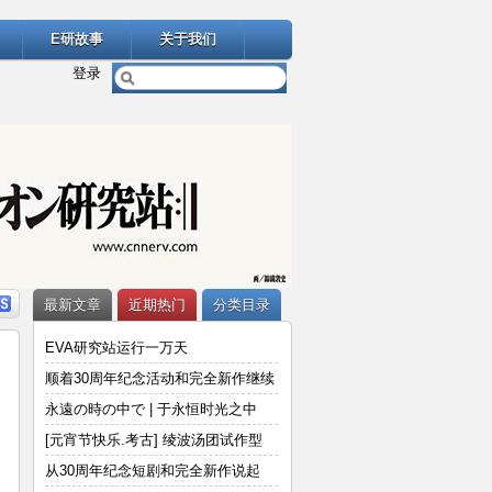
E研故事
关于我们
登录
最新文章
近期热门
分类目录
EVA研究站运行一万天
顺着30周年纪念活动和完全新作继续
说
永遠の時の中で | 于永恒时光之中
[元宵节快乐.考古] 绫波汤团试作型
从30周年纪念短剧和完全新作说起