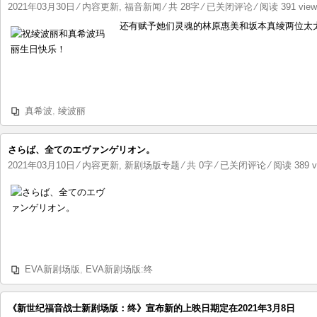
祝
2021年03月30日
⁄
内容更新
,
福音新闻
⁄ 共 28字
⁄
已关闭评论
⁄ 阅读 391 vie
绫
还有赋予她们灵魂的林原惠美和坂本真绫两位太
波
丽
和
真
希
真希波
,
绫波丽
波
玛
丽
さらば、全てのエヴァンゲリオン。
生
さ
2021年03月10日
⁄
内容更新
,
新剧场版专题
⁄ 共 0字
⁄
已关闭评论
⁄ 阅读 389 v
日
ら
快
ば、
乐！
全
て
の
エ
EVA新剧场版
,
EVA新剧场版:终
ヴ
ァ
ン
《新世纪福音战士新剧场版：终》宣布新的上映日期定在2021年3月8日