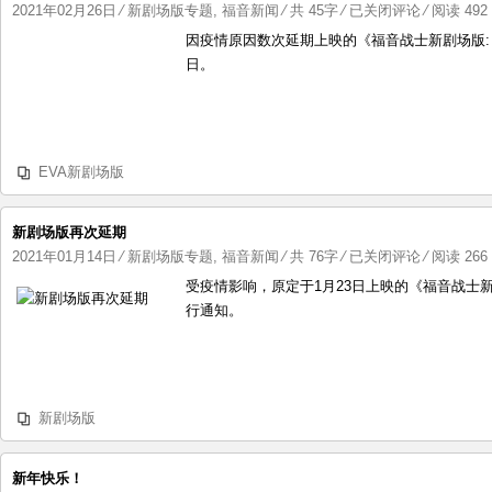
ゲ
《新
2021年02月26日
⁄
新剧场版专题
,
福音新闻
⁄ 共 45字
⁄
已关闭评论
⁄ 阅读 492 
リ
世
因疫情原因数次延期上映的《福音战士新剧场版:│
オ
纪
日。
ン。
福
音
战
士
EVA新剧场版
新
剧
场
新剧场版再次延期
版：
新
2021年01月14日
⁄
新剧场版专题
,
福音新闻
⁄ 共 76字
⁄
已关闭评论
⁄ 阅读 266 
终》
剧
受疫情影响，原定于1月23日上映的《福音战士
宣
场
行通知。
布
版
新
再
的
次
上
延
新剧场版
映
期
日
期
新年快乐！