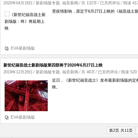
版：
《新
2020年04月18日
⁄
新剧场版专题
,
福音新闻
⁄ 共 132字
⁄
已关闭评论
⁄ 阅读 417
终》
世
受疫情影响，原定于6月27日上映的《福音战士
定
纪
于
福
2021
音
年
战
1
士
EVA新剧场版
月
新
23
剧
日
场
新世纪福音战士新剧场版第四部将于2020年6月27日上映
上
版：
新
2019年12月28日
⁄
新剧场版专题
,
福音新闻
⁄ 共 46字
⁄
已关闭评论
⁄ 阅读 520 
映
终》
世
近日，《新世纪福音战士》发布最新剧场版的定档时
将
纪
映。
延
福
期
音
上
战
映
士
EVA新剧场版
新
剧
第2页 共11页
场