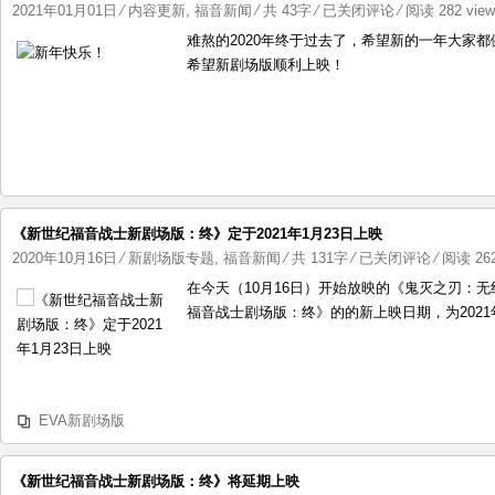
定
新
2021年01月01日
⁄
内容更新
,
福音新闻
⁄ 共 43字
⁄
已关闭评论
⁄ 阅读 282 vie
在
年
难熬的2020年终于过去了，希望新的一年大家
2021
快
希望新剧场版顺利上映！
年
乐！
3
月
8
日
《新世纪福音战士新剧场版：终》定于2021年1月23日上映
《新
2020年10月16日
⁄
新剧场版专题
,
福音新闻
⁄ 共 131字
⁄
已关闭评论
⁄ 阅读 262
世
在今天（10月16日）开始放映的《鬼灭之刃：
纪
福音战士剧场版：终》的的新上映日期，为2021年
福
音
战
士
EVA新剧场版
新
剧
场
《新世纪福音战士新剧场版：终》将延期上映