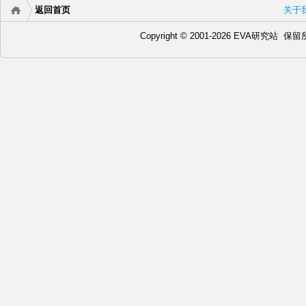
版
返回首页
关于
第
四
Copyright © 2001-2026 EVA研究站
部
将
于
2020
年
6
月
27
日
上
映