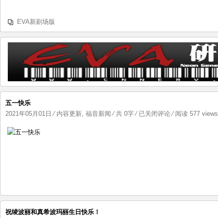
EVA新剧场版
五一快乐
五
2021年05月01日
⁄
内容更新
,
福音新闻
⁄ 共 0字
⁄
已关闭评论
⁄ 阅读 577 view
一
快
乐
祝绫波丽和真希波玛丽生日快乐！