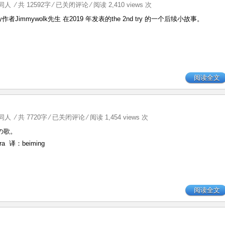
Aki2
同人
⁄ 共 12592字
⁄
已关闭评论
⁄ 阅读 2,410 views 次
体
d try作者Jimmywolk先生 在2019 年发表的the 2nd try 的一个后续小故事。
中
个
体
的
一
点
阅读全文
点
回
音
祝
同人
⁄ 共 7720字
⁄
已关闭评论
⁄ 阅读 1,454 views 次
和
福
の歌。
回
之
忆
ra 译：beiming
日，
by:Wildgun
祝
福
之
阅读全文
歌