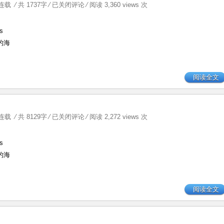
苍
【薰
连载
⁄ 共 1737字
⁄
已关闭评论
⁄ 阅读 3,360 views 次
穹
嗣】
Whisper
s
尾
的海
声
阅读全文
【薰
连载
⁄ 共 8129字
⁄
已关闭评论
⁄ 阅读 2,272 views 次
嗣】
Whisper
s
第
的海
二
十
四
阅读全文
章