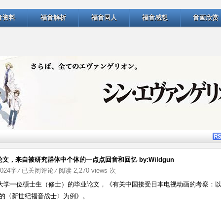
音资料
福音解析
福音同人
福音感想
音画欣赏
，来自被研究群体中个体的一点点回音和回忆 by:Wildgun
读
7024字
⁄
已关闭评论
⁄ 阅读 2,270 views 次
京
大学一位硕士生（修士）的毕业论文，《有关中国接受日本电视动画的考察：
都
02年的〈新世纪福音战士〉为例》。
大
学