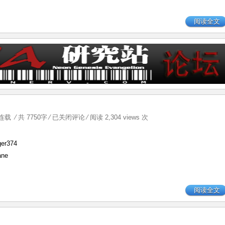
有
关
阅读全文
中
国
早
期
EVA
传
播
硕
士
Scar
连载
⁄ 共 7750字
⁄
已关闭评论
⁄ 阅读 2,304 views 次
毕
Tissue
业
第
er374
论
一
ane
文，
章
来
自
阅读全文
被
研
究
群