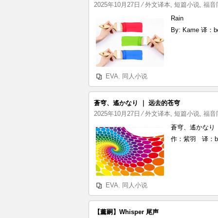
2025年10月27日
⁄
外文译本
,
短篇小说
,
福音
Rain
By: Kame 译：be
EVA
,
同人小说
蒼穹、遙かなり ｜ 远去的苍穹
2025年10月27日
⁄
外文译本
,
短篇小说
,
福音
蒼穹、遙かなり 
作：紫羽 译：bei
EVA
,
同人小说
【薰嗣】Whisper 尾声