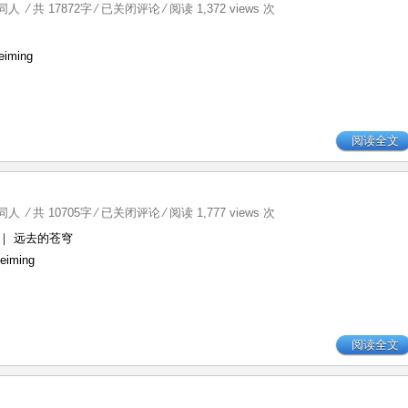
Rain
同人
⁄ 共 17872字
⁄
已关闭评论
⁄ 阅读 1,372 views 次
iming
阅读全文
蒼
同人
⁄ 共 10705字
⁄
已关闭评论
⁄ 阅读 1,777 views 次
穹、
｜ 远去的苍穹
遙
ming
か
な
り
｜
阅读全文
远
去
的