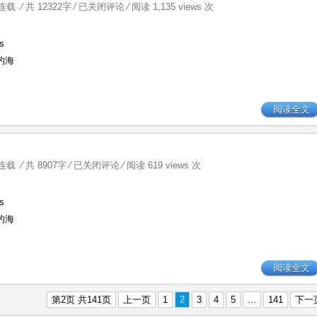
【薰
连载
⁄ 共 12322字
⁄
已关闭评论
⁄ 阅读 1,135 views 次
嗣】
Whisper
s
第
的海
二
十
三
阅读全文
章
【薰
连载
⁄ 共 8907字
⁄
已关闭评论
⁄ 阅读 619 views 次
嗣】
Whisper
s
第
的海
二
十
二
阅读全文
章
第2页 共141页
上一页
1
2
3
4
5
...
141
下一