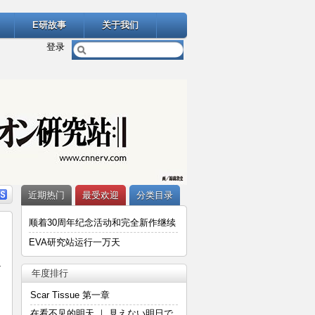
E研故事
关于我们
登录
近期热门
最受欢迎
分类目录
顺着30周年纪念活动和完全新作继续
说——庵野秀明，真的“再见”了吗？
EVA研究站运行一万天
以
年度排行
Scar Tissue 第一章
在看不见的明天 ｜ 見えない明日で