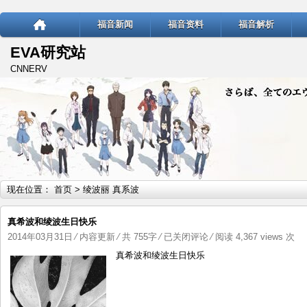
福音新闻
福音资料
福音解析
EVA研究站
CNNERV
现在位置：
首页
> 绫波丽 真系波
真希波和绫波生日快乐
真
2014年03月31日
⁄
内容更新
⁄ 共 755字
⁄
已关闭评论
⁄ 阅读 4,367 views 次
希
真希波和绫波生日快乐
波
和
绫