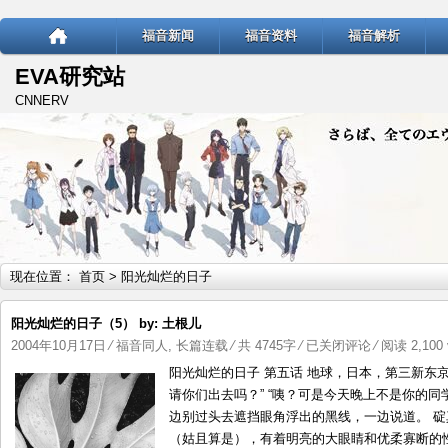
福音新闻
福音资料
福音解析
EVA研究站
CNNERV
现在位置：
首页
> 阳光灿烂的日子
阳光灿烂的日子（5） by: 土根儿
阳
2004年10月17日
⁄
福音同人
,
长篇连载
⁄ 共 4745字
⁄
已关闭评论
⁄ 阅读 2,100 
光
阳光灿烂的日子 第五话 地球，日本，第三新东京
灿
请你们出去吗？” “咦？可是今天晚上不是你的同
烂
边别过头去遮挡眼角浮出的黑线，一边说道。 
的
（姑且算是），有着明亮的大眼睛和优柔寡断的