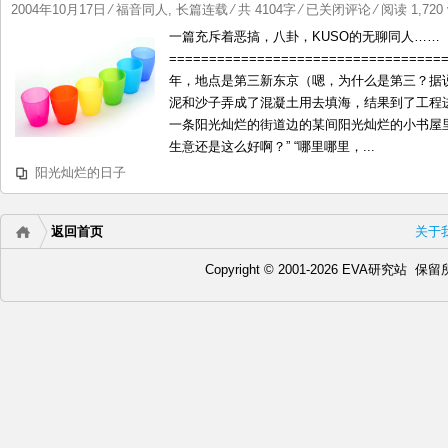
根
阳
2004年10月17日
⁄
福音同人
,
长篇连载
⁄ 共 4104字
⁄
已关闭评论
⁄ 阅读 1,720 
儿
光
一篇充斥着恶搞，八卦，KUSO的无聊同人……
灿
===============================
烂
年，地点是第三新东京（嗯，为什么是第三？据
的
泥和沙子弄成了混凝土用去填海，结果到了工程
日
一条阳光灿烂的街道边的某间阳光灿烂的小书屋里
子
生意还是这么好啊？” “哪里哪里，...
（1）
阳光灿烂的日子
by:
土
根
返回首页
关于
儿
Copyright © 2001-2026 EVA研究站