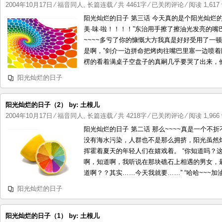
根
阳
2004年10月17日
⁄
福音同人
,
长篇连载
⁄ 共 4461字
⁄
已关闭评论
⁄ 阅读 1,617 
儿
光
阳光灿烂的日子 第三话 今天真的是个阳光灿烂的
灿
美·味·啦！！！！”东治用手擦了擦油光发亮的
烂
~~~~多亏了你的慷慨大方我真是好好受用了一顿
的
是啊，”剑介一边拼命把烤肉往嘴巴里塞一边喷着
日
楞的看着满桌子空盘子的真嗣几乎要哭了出来，他
子
阳光灿烂的日子
（3）
by:
土
阳光灿烂的日子（2） by: 土根儿
根
阳
2004年10月17日
⁄
福音同人
,
长篇连载
⁄ 共 4218字
⁄
已关闭评论
⁄ 阅读 1,966 
儿
光
阳光灿烂的日子 第二话 那么~~~~真是一个不折
灿
没有海水污染，人群也不是那么拥挤，阳光虽然
烂
挥霍着夏天的年轻人们在嬉戏着。 “你知道吗？这个
的
啊，知道啊，我听说在那块礁石上相遇的男女，最后
日
道啊？？其实……今天我就要……” “哈哈~~~加油啊~~~
子
阳光灿烂的日子
（2）
by:
土
阳光灿烂的日子（1） by: 土根儿