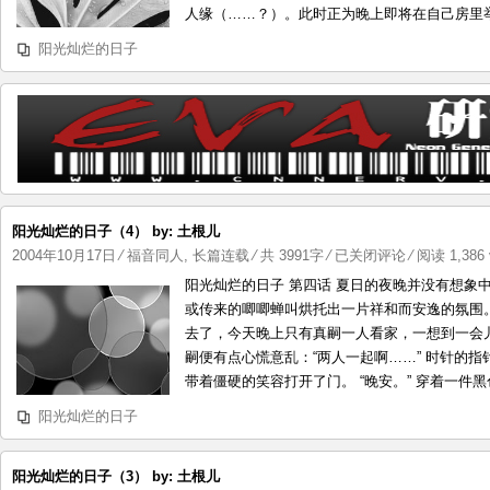
日
人缘（……？）。此时正为晚上即将在自己房里举行
子
阳光灿烂的日子
（5）
by:
土
根
儿
阳光灿烂的日子（4） by: 土根儿
阳
2004年10月17日
⁄
福音同人
,
长篇连载
⁄ 共 3991字
⁄
已关闭评论
⁄ 阅读 1,386 
光
阳光灿烂的日子 第四话 夏日的夜晚并没有想象
灿
或传来的唧唧蝉叫烘托出一片祥和而安逸的氛围。
烂
去了，今天晚上只有真嗣一人看家，一想到一会
的
嗣便有点心慌意乱：“两人一起啊……” 时针的指
日
带着僵硬的笑容打开了门。 “晚安。” 穿着一件黑色
子
阳光灿烂的日子
（4）
by:
土
阳光灿烂的日子（3） by: 土根儿