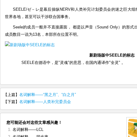
SEELE
SEELE/ゼ－レ是幕后操纵NERV和人类补完计划委员会的迷之巨大
世界各地，甚至可以干涉联合国事务。
Seele的成员一般并不直接露面， 都是以声音（Sound Only）
成员数目一说为13名，本部所在位置不明。
新剧场版中SEELE的标志
SEELE在德语中，是"灵魂"的意思，在国内通译作"全灵" 。
【上篇】
名词解释——“黑之月”、“白之月”
【下篇】
名词解释——人类补完委员会
您可能还会对这些文章感兴趣！
名词解释——LCL
名词解释——同步率