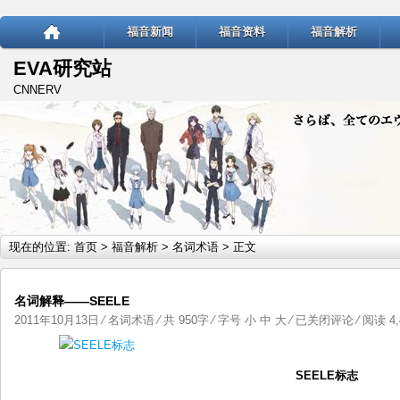
福音新闻
福音资料
福音解析
EVA研究站
CNNERV
现在的位置:
首页
>
福音解析
>
名词术语
> 正文
名词解释——SEELE
名
2011年10月13日
⁄
名词术语
⁄ 共 950字 ⁄ 字号
小
中
大
⁄
已关闭评论
⁄ 阅读 4,
词
解
SEELE标志
释
——