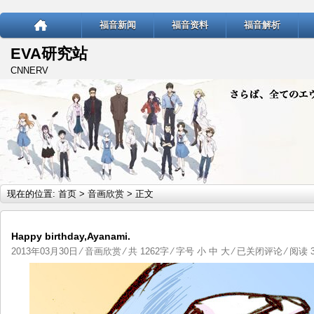
福音新闻
福音资料
福音解析
EVA研究站
CNNERV
现在的位置:
首页
>
音画欣赏
> 正文
Happy birthday,Ayanami.
Happy
2013年03月30日
⁄
音画欣赏
⁄ 共 1262字 ⁄ 字号
小
中
大
⁄
已关闭评论
⁄ 阅读 3
birthday,Ayanami.