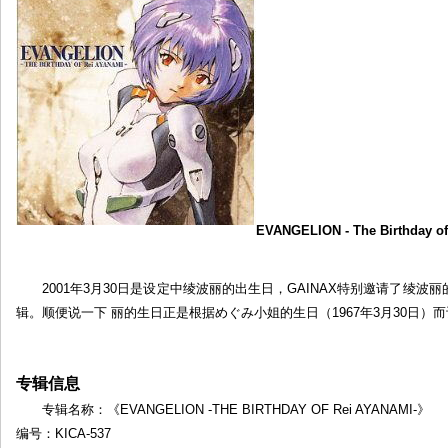
介
绍
——
《EVANGELION
-
THE
BIRTHDAY
OF
Rei
AYANAMI-》
EVANGELION - The Birthday of
2001年3月30日是设定中绫波丽的出生日，GAINAX特别邀请了绫
辑。顺便说一下 丽的生日正是根据めぐみ小姐的生日（1967年3月30日）
专辑信息
专辑名称：《EVANGELION -THE BIRTHDAY OF Rei AYANAMI-》
编号：KICA-537