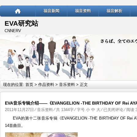
福音新闻
福音资料
福音解析
EVA研究站
CNNERV
现在的位置:
首页
>
作品资料
>
音乐资料
> 正文
EVA音乐专辑介绍——《EVANGELION -THE BIRTHDAY OF Rei AY
EVA
2011年11月27日
⁄
音乐资料
⁄ 共 1344字 ⁄ 字号
小
中
大
⁄
已关闭评论
⁄ 阅读 3
音
EVA的第十二张音乐专辑《EVANGELION -THE BIRTHDAY OF Re
乐
14首曲目。
专
辑