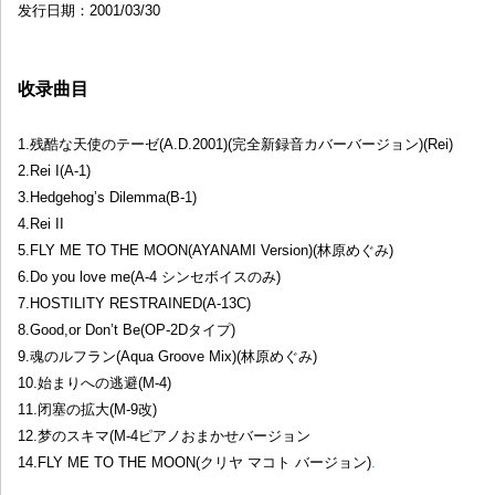
发行日期：2001/03/30
收录曲目
1.残酷な天使のテーゼ(A.D.2001)(完全新録音カバーバージョン)(Rei)
2.Rei I(A-1)
3.Hedgehog’s Dilemma(B-1)
4.Rei II
5.FLY ME TO THE MOON(AYANAMI Version)(林原めぐみ)
6.Do you love me(A-4 シンセボイスのみ)
7.HOSTILITY RESTRAINED(A-13C)
8.Good,or Don’t Be(OP-2Dタイプ)
9.魂のルフラン(Aqua Groove Mix)(林原めぐみ)
10.始まりへの逃避(M-4)
11.闭塞の拡大(M-9改)
12.梦のスキマ(M-4ピアノおまかせバージョン
14.FLY ME TO THE MOON(クリヤ マコト バージョン)
.