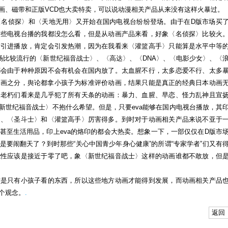
画、磁带和正版VCD也大卖特卖，可以说动漫相关产品从来没有这样火暴过。
〈名侦探〉和〈天地无用〉又开始在国内电视台纷纷登场。由于在D版市场买
这些电视台播的我都没怎么看，但是从动画产品来看，好象〈名侦探〉比较火
肯引进播放，肯定会引发热潮，因为在我看来〈灌篮高手〉只能算是水平中等
场比较流行的〈新世纪福音战士〉、〈高达〉、〈DNA〉、〈电影少女〉、〈
都会由于种种原因不会有机会在国内放了。太血腥不行，太多恋爱不行、太多
动画之分，舆论都拿小孩子为标准评价动画，结果只能是真正的经典日本动画
的老朽们看来是几乎犯了所有天条的动画：暴力、血腥、早恋、怪力乱神且宣
新世纪福音战士〉不抱什么希望。但是，只要eva能够在国内电视台播放，其
〉、〈圣斗士〉和〈灌篮高手〉厉害得多。到时对于动画相关产品来说不亚于
甚至生活用品，印上eva的烙印的都会大热卖。想象一下，一部仅仅在D版市
要闹翻天了？到时那些“关心中国青少年身心健康”的所谓“专家学者”们又有
能性应该是接近于零了吧，象〈新世纪福音战士〉这样的动画谁都不敢放，但
作是只有小孩子看的东西，所以这些地方动画才能得到发展，而动画相关产品
个观念。
.
返回