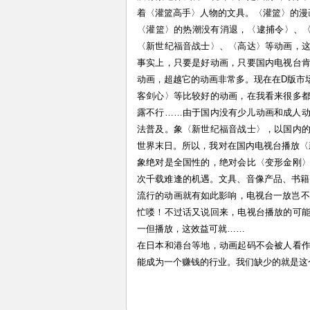
着〈灌篮高手〉人物的文具。〈灌篮〉的漫
〈灌篮〉的热潮没有消退，〈逮捕令〉、
〈新世纪福音战士〉、〈高达〉等动画，
事实上，只要是好动画，只要国内电视台
动画，超越它的动画非常多。现在在D版市
客剑心〉等比较好的动画，在我看来很多
露不行……由于国内没有少儿动画和成人
法普及。象〈新世纪福音战士〉，以国内
世界末日。所以，我对在国内电视台播放〈
象绝对是全国性的，绝对会比〈变形金刚
次千载难逢的机遇。文具、音像产品、书籍
流行的动画就有如此影响，电视台一放岂不是
忙喽！不过话又说回来，电视台播放的可
一但播放，这效益可就……
在日本和港台等地，动画起码不会被人看
能成为一个赚钱的行业。我们缺少的就是这