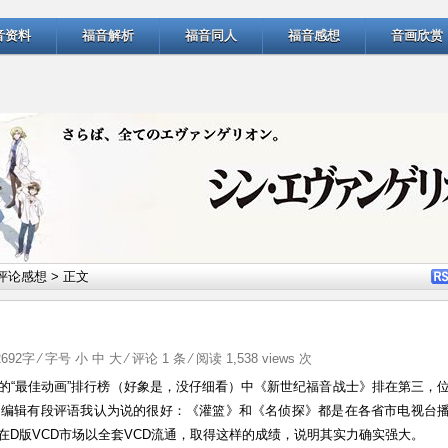
音资料
福音解析
福音同人
福音感想
音画欣赏
评论感想
> 正文
2692字 ⁄ 字号
小
中
大
⁄
评论 1 条
⁄ 阅读 1,538 views 次
的“最佳动画”排行榜（好象是，没仔细看）中《新世纪福音战士》排在第三，
的编辑有段评语我认为说的很好：《灌篮》和《名侦探》都是在各省市电视台
D版VCD市场以全套VCD流通，取得这样的成绩，说明其实力确实强大。