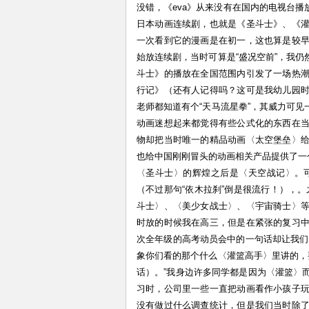
没错，《eva》从来没有在国内的电视台
日本动画连续剧，也就是《圣斗士》、《
一次看到它的漫画是在初一，这也算是较
始放连续剧，当时可算是“盛况空前”，我
斗士》的播放在全国范围内引发了一场热
行记》（还有人记得吗？这可是我幼儿园
老师都知道有个“天马流星拳”，其威力可
动画迷想起来都觉得有些公式化的东西在
物却把当时唯一的精品动画〈太空堡垒〉
也给中国刚刚冒头的动画相关产品提供了一
〈圣斗士〉的辉煌之后是〈天空战记〉。
（不过那句“依木拉刹”倒是很流行！），
斗士〉、〈美少女战士〉、〈宇宙骑士〉
时放的时候我在高三，但是在紧张的复习
次全年级的高考动员会中的一句话却让我们
象你们看的那个什么〈灌篮高手〉里讲的，
话）。”我身边许多同学都是因为〈灌篮〉
习时，公司里一些一直把动画看作小孩子
没有做过什么调查统计，但是我们当时除