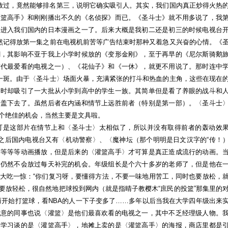
播放过，竟然能够排名第三，说明它确实吸引人。其实，我们国内真正炒得火热
灌篮高手》和刚刚播出不久的《名侦探》而已。《圣斗士》就不用多说了，我
早进入我们国内的日本漫画之一了。后来大概是我初二还是初三的时候电视台
仍然记得放第一集之前在电视机前苦等广告结束时那种又着急又兴奋的心情。《
潮，其影响不亚于我上小学时候放的《变形金刚》，至于再早的《尼尔斯骑鹅
时代最爱看的电视之一）、《花仙子》和《一休》，就更不用说了。那时连中
见一斑。由于〈圣斗士〉场面火暴，充满紧张的打斗和热血的主角，这些在现在
当时却吸引了一大批从小学到高中的学生一族。其简单但是看了养眼的战斗和
给盖下去了。虽然后者在内涵和情节上远胜前者（特别是第一部）。〈圣斗士
个绝佳的机会，当然主要是文具啦。
可是这部片在情节上和〈圣斗士〉太相似了，所以并没有取得前者的轰动效
。之后国内电视台又有〈机动警察〉、〈魔神坛（那个明明是日文汉字的“传！
等等等等动画播放，但是后来的〈灌篮高手〉才可算是真正造成流行的动画。
中仍然不会放过每天补完的机会。年级组长是个六十多岁的老师了，但是他在
大吃一惊：“你们复习呀，要懂得方法，不要一味地用苦工，同时也要放松，
要放轻松，很自然地把球投到网内（就是指晴子教樱木“庶民的投篮”那集里的
而开始打篮球，看NBA的人一下子变多了……多年以后当我在大学四年级出来
玩意的同事也说〈灌篮〉是他们最喜欢看的电视之一，其中不乏经理级人物。
了学习谈的是〈灌篮高手〉，地摊上卖的是〈灌篮高手〉的海报，商店里都是