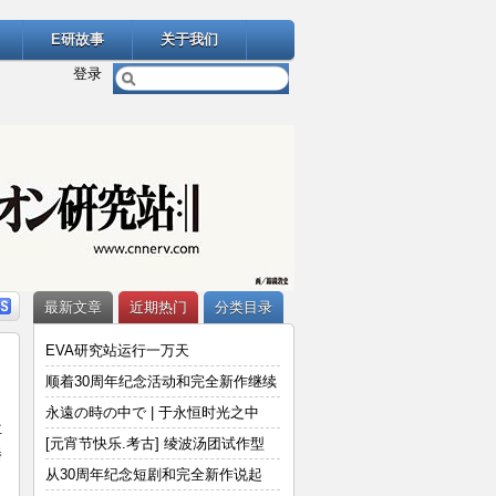
E研故事
关于我们
登录
最新文章
近期热门
分类目录
EVA研究站运行一万天
顺着30周年纪念活动和完全新作继续
说
永遠の時の中で | 于永恒时光之中
位
[元宵节快乐.考古] 绫波汤团试作型
播
从30周年纪念短剧和完全新作说起