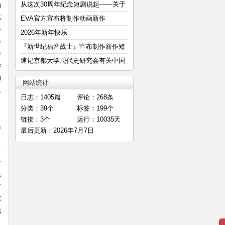
—
从这次30周年纪念短剧说起——关于
的
第
明
EVA官方宣布将制作动画新作
开
2026年新年快乐
圣
『新世纪福音战士』宣布制作新作短
旅
篇
速记京都大学现代史研究会有关中国
学
E
的
网站统计
人
日志：1405篇
评论：268条
〉
分类：39个
标签：199个
链接：3个
运行：10035天
果
最后更新：2026年7月7日
）
当
一
就
对
实
我
引