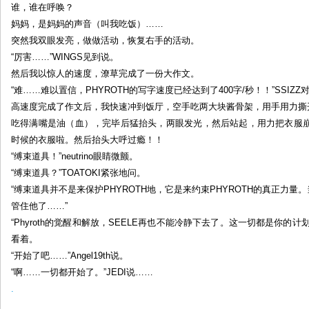
谁，谁在呼唤？
的
妈妈，是妈妈的声音（叫我吃饭）……
情
突然我双眼发亮，做做活动，恢复右手的活动。
景
“厉害……”WINGS见到说。
by:
然后我以惊人的速度，潦草完成了一份大作文。
Phyroth
“难……难以置信，PHYROTH的写字速度已经达到了400字/秒！！”SSIZ
高速度完成了作文后，我快速冲到饭厅，空手吃两大块酱骨架，用手用力撕开（
吃得满嘴是油（血），完毕后猛抬头，两眼发光，然后站起，用力把衣服
时候的衣服啦。然后抬头大呼过瘾！！
“缚束道具！”neutrino眼睛微颤。
“缚束道具？”TOATOKI紧张地问。
“缚束道具并不是来保护PHYROTH地，它是来约束PHYROTH的真正力量
管住他了……”
“Phyroth的觉醒和解放，SEELE再也不能冷静下去了。这一切都是你的计划
看着。
“开始了吧……”Angel19th说。
“啊……一切都开始了。”JEDI说……
.