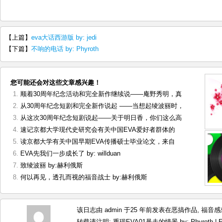
【上篇】
eva大话西游版 by: jedi
【下篇】
不响的电话 by: Phyroth
您可能还会对这些文章感兴趣！
顺着30周年纪念活动和完全新作继续说——庵野秀明，真
从30周年纪念短剧和完全新作说起 ——当想起绫波丽时，
从这次30周年纪念短剧说起——关于明日香，你们这么高
速记京都大学现代史研究会有关中国EVA爱好者群体的
读京都大学有关中国早期EVA传播硕士毕业论文，来自
EVA先我们一步成长了 by: willduan
致绫波丽 by:赫利俄斯
何以再见，透孔而视的福音战士 by:赫利俄斯
该日志由 admin 于25 年前发表在
恶搞作品
,
福音感
转载请注明:
重现EVA01暴走的情景 by: Phyroth |