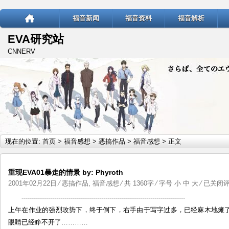
福音新闻
福音资料
福音解析
EVA研究站
CNNERV
现在的位置:
首页
>
福音感想
>
恶搞作品
>
福音感想
> 正文
重现EVA01暴走的情景 by: Phyroth
重
2001年02月22日
⁄
恶搞作品
,
福音感想
⁄ 共 1360字 ⁄ 字号
小
中
大
⁄
已关闭
现
--------------------------------------------------------------------------------
EVA01
上午在作业的强烈攻势下，终于倒下，右手由于写字过多，已经麻木地瘫
暴
眼睛已经睁不开了…………
走