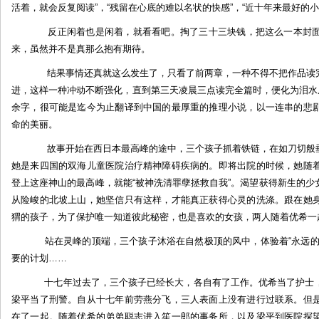
活着，就会反复阅读”，“残留在心底的难以名状的快感”，“近十年来最好的小
反正闲着也是闲着，就看看吧。掏了三十三块钱，把这么一本封面
来，虽然并不是真那么抱有期待。
结果事情还真就这么发生了，只看了前两章，一种不得不把作品读完
进，这样一种冲动不断强化，直到第三天凌晨三点读完全篇时，便化为泪水从
余字，很可能是迄今为止翻译到中国的最厚重的推理小说，以一连串的悲
命的美丽。
故事开始在西日本最高峰的途中，三个孩子抓着铁链，在如刀切般垂
她是来四国的双海儿童医院治疗精神障碍疾病的。即将出院的时候，她随
登上这座神山的最高峰，就能“被神洗清罪孽拯救自我”。渴望获得新生的
从险峻的北坡上山，她坚信只有这样，才能真正获得心灵的洗涤。跟在她
猬的孩子，为了保护唯一知道彼此秘密，也是喜欢的女孩，两人随着优希一
站在灵峰的顶端，三个孩子沐浴在自然极顶的风中，体验着“永远的
要的计划……
十七年过去了，三个孩子已经长大，各自有了工作。优希当了护士，
梁平当了刑警。自从十七年前劳燕分飞，三人表面上没有进行过联系。但
在了一起。随着优希的弟弟聪志进入笙一郎的事务所，以及梁平到医院探