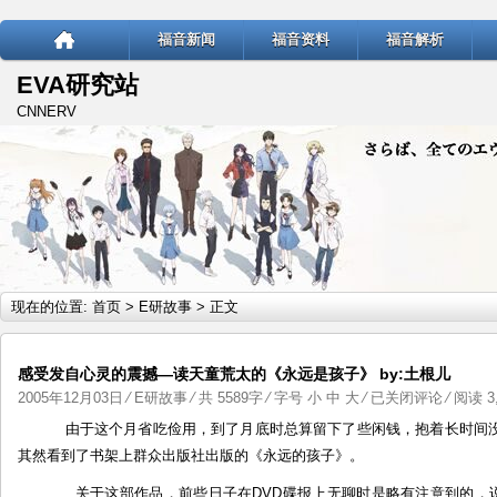
福音新闻
福音资料
福音解析
EVA研究站
CNNERV
现在的位置:
首页
>
E研故事
> 正文
感受发自心灵的震撼—读天童荒太的《永远是孩子》 by:土根儿
感
2005年12月03日
⁄
E研故事
⁄ 共 5589字 ⁄ 字号
小
中
大
⁄
已关闭评论
⁄ 阅读 3,
受
由于这个月省吃俭用，到了月底时总算留下了些闲钱，抱着长时间没
发
其然看到了书架上群众出版社出版的《永远的孩子》。
自
关于这部作品，前些日子在DVD碟报上无聊时是略有注意到的，
心