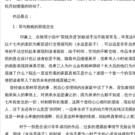
轮开始慢慢的转动了。
作品看点：
1：罪与救赎的双线交合
印象上，在推理小说中“双线并进”的叙述手法不能算常见，毕竟这
以十七年的差距为断层进行交替描写的《永远是孩子》，可以说是非常自
奇的手法交织起来展现到读者面前，由于时间，空间的不断交错，作品本
照的悬念设计也让读者欲罢不能。随着作品慢慢展开，优希等人小时候渴
的画面表现得淋漓尽致。优希三人为什么会有精神障碍？长大后的他们为
底做了什么？聪志一直追究着的家庭真相又是什么？迷团一个套一个的呈
便把读者带入了前所未有的情感震撼之中。
曾经做出那样罪恶的事，然后心安理得的在家庭中活了下来。背负着强烈
痴呆病人的事情上。对弟弟永远是谦让的，因为弟弟什么都不知道，也什
七年前发生的一切；对刺猬和长颈鹿，这两个曾经心心相印的朋友，现在却
人，活下去还有什么意思”的同时，一边将生存下去的动力寄托在纯洁无暇
这是一种多么卑微的情感啊，但正是这样卑微的情感，却始终真挚得让人窒
对于一部悬念设计非常成功的作品，过多的透露故事情节无疑会导
者，阅读《永远是孩子》的时候，永远不要为一时产生的心灵波动感到无