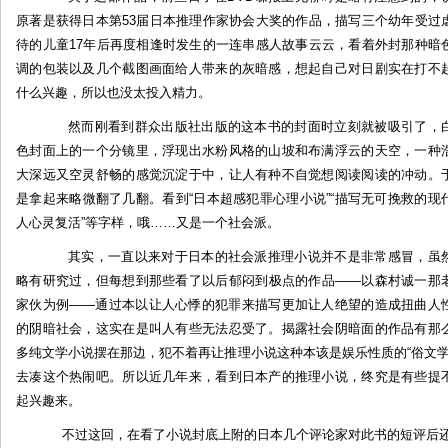
灵
原著是获得日本第53届日本推理作家协会大奖的作品，描写三个幼年受过
的
待的儿童17年后再度相逢时发生的一连串感人故事云云，看着外封那种暗
震
调的包装以及几个截图画面给人带来的灰暗感，想起自己对日剧实在打不
撼
什么兴趣，所以也没太投入精力。
—
然而刚看到群众出版社出版的这本书的封面时立刻就被吸引了，
读
色封面上的一个分镜里，浮现出水粉风格的山坡和布满浮云的天空，一种
天
童
大深远又空灵舒畅的感觉沉淀于中，让人有种不自觉想阅读阅读的冲动。
荒
是拿起来略微翻了几翻。看到“日本超感犯罪心理小说”“描写无可挽救的现
太
人心灵复活”等字样，哦……又是一个社会派。
的
其实，一直以来对于日本的社会派推理小说并不是非常感冒，虽
《永
略有研究过，但每想到那些看了以后郁闷到极点的作品——以森村诚一那
远
家伙为例——通过本以让人心悸的犯罪来描写更加让人绝望的造成扭曲人
是
孩
的阴暗社会，这实在是叫人有些无法忍受了。揭露社会阴暗面的作品有那
子》
多纯文学小说摆在那边，犯不着再让推理小说这种本该是娱乐性质的“俗文学
by:
去凑这个热闹吧。所以近几年来，看到日本产的推理小说，终究是有些提
土
起兴趣来。
根
不过这回，在看了小说封底上附的日本几个评论家对此书的短评后还
儿