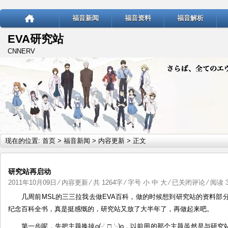
福音新闻
福音资料
福音解析
EVA研究站
CNNERV
现在的位置:
首页
>
福音新闻
>
内容更新
> 正文
研究站再启动
研
2011年10月09日
⁄
内容更新
⁄ 共 1264字 ⁄ 字号
小
中
大
⁄
已关闭评论
⁄ 阅读 3
究
几周前MSL的三三拉我去做EVA百科，做的时候想到研究站的资料部分
站
纪念百科全书，真是挺感慨的，研究站又放了大半年了，再做起来吧。
再
第一步呢，先把主题换掉o(╯□╰)o，以前用的那个主题虽然是与研究
启