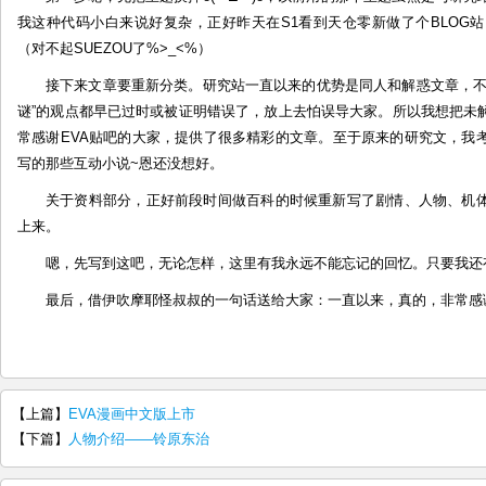
动
我这种代码小白来说好复杂，正好昨天在S1看到天仓零新做了个BLOG
（对不起SUEZOU了%>_<%）
接下来文章要重新分类。研究站一直以来的优势是同人和解惑文章，不
谜”的观点都早已过时或被证明错误了，放上去怕误导大家。所以我想把未
常感谢EVA贴吧的大家，提供了很多精彩的文章。至于原来的研究文，我
写的那些互动小说~恩还没想好。
关于资料部分，正好前段时间做百科的时候重新写了剧情、人物、机
上来。
嗯，先写到这吧，无论怎样，这里有我永远不能忘记的回忆。只要我还
最后，借伊吹摩耶怪叔叔的一句话送给大家：一直以来，真的，非常感
【上篇】
EVA漫画中文版上市
【下篇】
人物介绍——铃原东治