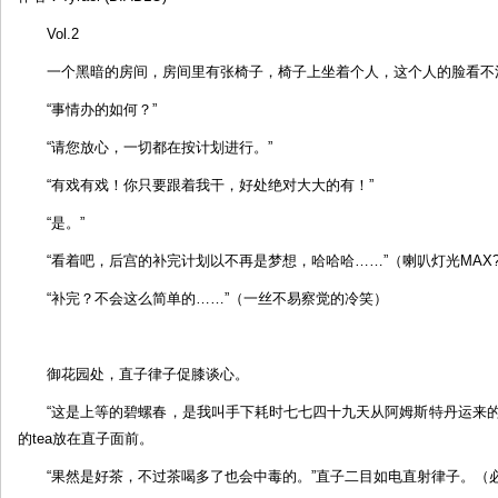
by:
Vol.2
DIABLO
一个黑暗的房间，房间里有张椅子，椅子上坐着个人，这个人的脸看不
“事情办的如何？”
“请您放心，一切都在按计划进行。”
“有戏有戏！你只要跟着我干，好处绝对大大的有！”
“是。”
“看着吧，后宫的补完计划以不再是梦想，哈哈哈……”（喇叭灯光MAX?
“补完？不会这么简单的……”（一丝不易察觉的冷笑）
御花园处，直子律子促膝谈心。
“这是上等的碧螺春，是我叫手下耗时七七四十九天从阿姆斯特丹运来
的tea放在直子面前。
“果然是好茶，不过茶喝多了也会中毒的。”直子二目如电直射律子。（