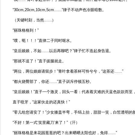
“30cm,20cm,10cm,5cm……”律子不动声色冷眼暗数。
（关键时刻，当然……）
“丽珠格格到！”
“噗，呃！！！”直律二子同时呕水。
“皇后娘娘，不如……以后再聊吧？”律子忙不迭起身告退。
“那就不送了！”直子拔腿就走。
“两位，两位娘娘请留步！”青叶拿着茶杯可怜兮兮，“这茶还……”
“都火烧臀部了，你还……”直子训斥停顿五秒。
“皇后娘娘！”直子一个激灵，回头一看：代表着灾难的天蓝色款款而至
直子咬牙，“这家伙走的还真快！”
“零儿给您请安了！”少女膝盖半弯，手绢上抬，甜甜一笑，白皙透明的
“不好！第一式‘笑里藏刀’来了！”（汗）
“丽珠格格是来花园逛逛的吧？出来晒晒太阳也好，免得……”