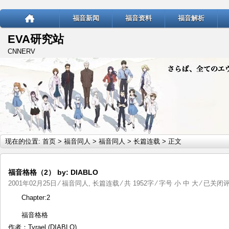
福音新闻
福音资料
福音解析
EVA研究站
CNNERV
现在的位置:
首页
>
福音同人
>
福音同人
>
长篇连载
> 正文
福音格格（2） by: DIABLO
福
2001年02月25日
⁄
福音同人
,
长篇连载
⁄ 共 1952字 ⁄ 字号
小
中
大
⁄
已关闭
音
Chapter:2
格
福音格格
格
作者：Tyrael (DIABLO)
（2）