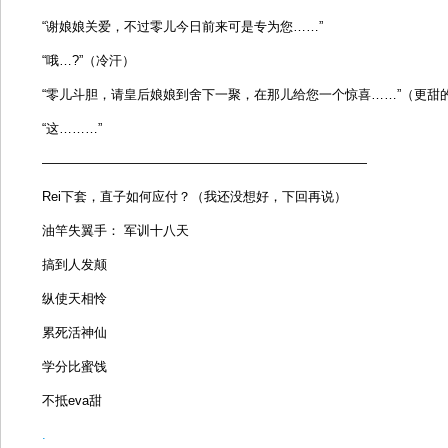
“谢娘娘关爱，不过零儿今日前来可是专为您……”
“哦…?”（冷汗）
“零儿斗胆，请皇后娘娘到舍下一聚，在那儿给您一个惊喜……”（更甜
“这………”
—————————————————————————
Rei下套，直子如何应付？（我还没想好，下回再说）
油竿失翼手： 军训十八天
搞到人发颠
纵使天相怜
累死活神仙
学分比蜜饯
不抵eva甜
.