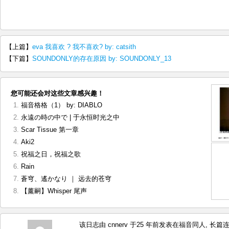
【上篇】
eva 我喜欢 ? 我不喜欢? by: catsith
【下篇】
SOUNDONLY的存在原因 by: SOUNDONLY_13
您可能还会对这些文章感兴趣！
福音格格（1） by: DIABLO
永遠の時の中で | 于永恒时光之中
Scar Tissue 第一章
Aki2
祝福之日，祝福之歌
Rain
蒼穹、遙かなり ｜ 远去的苍穹
【薰嗣】Whisper 尾声
该日志由 cnnerv 于25 年前发表在
福音同人
,
长篇