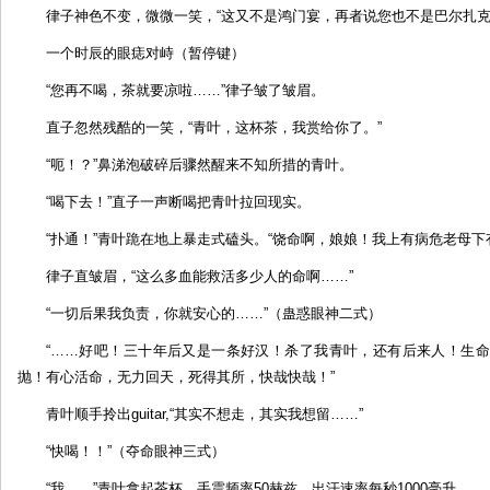
律子神色不变，微微一笑，“这又不是鸿门宴，再者说您也不是巴尔扎克
一个时辰的眼痣对峙（暂停键）
“您再不喝，茶就要凉啦……”律子皱了皱眉。
直子忽然残酷的一笑，“青叶，这杯茶，我赏给你了。”
“呃！？”鼻涕泡破碎后骤然醒来不知所措的青叶。
“喝下去！”直子一声断喝把青叶拉回现实。
“扑通！”青叶跪在地上暴走式磕头。“饶命啊，娘娘！我上有病危老母下
律子直皱眉，“这么多血能救活多少人的命啊……”
“一切后果我负责，你就安心的……”（蛊惑眼神二式）
“……好吧！三十年后又是一条好汉！杀了我青叶，还有后来人！生
抛！有心活命，无力回天，死得其所，快哉快哉！”
青叶顺手拎出guitar,“其实不想走，其实我想留……”
“快喝！！”（夺命眼神三式）
“我……”青叶拿起茶杯，手震频率50赫兹，出汗速率每秒1000毫升。