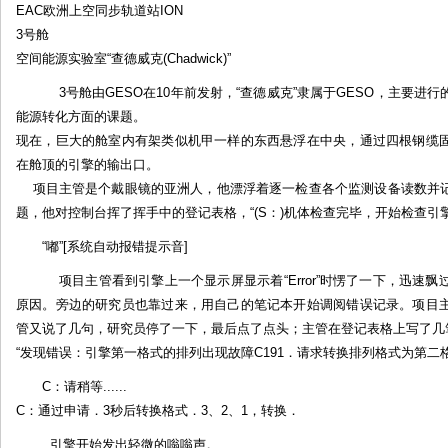
EAC欧洲上空同步轨道站ION
3号舱
空间能源实验室“查德威克(Chadwick)”
3号舱由GESO在10年前发射，“查德威克”隶属于GESO，主要进
能源转化方面的课题。
现在，巨大的舱室内有架类似机甲一样的东西悬浮在中央，通过四根钢缆
在舱顶的引擎的输出口。
项目主管是个戴眼镜的亚洲人，他漂浮着逐一检查各个监测设备读数并记
题，他对控制台挥了挥手中的登记表格，“(S：)机体检查完毕，开始检查引擎。
“嘟”[系统自动报错提示音]
项目主管看到引擎上一个显示屏显示着“Error”时愣了一下，迅速
原因。旁边的研究员也靠过来，用自己的笔记本开始调阅错误记录。项目
管又说了几句，研究员停了一下，最后点了点头；主管在登记表格上写了几
“发现错误：引擎第一格式的排列出现故障C191．请求转换排列格式为第二格
C：请稍等......
C：通过申请．3秒后转换格式．3、2、1，转换．
引擎开始发出轻微的嗡嗡声。