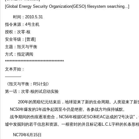
后
[Global Energy Security Organization(GESO) filesystem searching...]
传
时间：2010.5.31
（1）
指令来源：4号主机
by:
授权：次零·核
次
安全等级：[普通]
零
主题：毁灭与平衡
·
核
方式：指定调阅
**************************************
文本开始：
————
《毁灭与平衡：RS计划》
第一话：次零·核的试启动实验
200年的黑暗纪元结束后，地球迎来了新的生命周期。人类迎来了新
NC50年爆发的1年战争起因至今仍是绝密。各参战方均保持缄默。
战争期间的伤痕逐渐愈合，NC56年根据GESO和EAC达成的“2号决议”，
墟中发掘到的若干信息和资源。一根密封的并且标记着L.C.L字样的长条形
NC70年6月15日