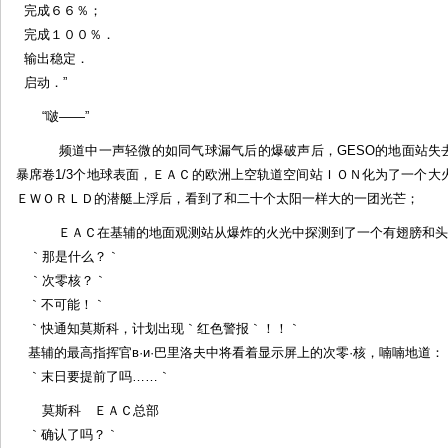
完成６６％；
完成１００％．
输出稳定．
启动．”
“啵——”
频道中一声轻微的如同气球漏气后的爆破声后，GESO的地面站失去
暴席卷1/3个地球表面，ＥＡＣ的欧洲上空轨道空间站ＩＯＮ化为了一个
ＥＷＯＲＬＤ的潜艇上浮后，看到了和二十个太阳一样大的一团光芒；
ＥＡＣ在基辅的地面观测站从爆炸的火光中探测到了一个有翅膀和头
｀那是什么？｀
｀次零核？｀
｀不可能！｀
｀快通知莫斯科，计划出现｀红色警报｀！！｀
基辅的最高指挥官в·и·巴里洛夫中将看着显示屏上的次零·核，喃喃地道：
｀末日要提前了吗……｀
莫斯科 ＥＡＣ总部
｀确认了吗？｀