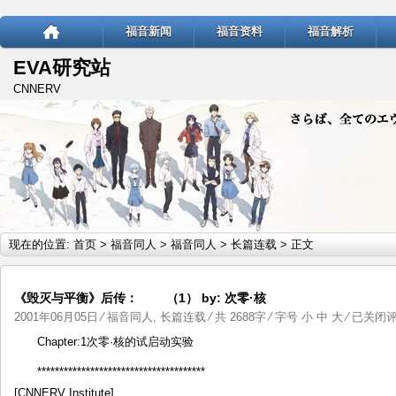
福音新闻
福音资料
福音解析
EVA研究站
CNNERV
现在的位置:
首页
>
福音同人
>
福音同人
>
长篇连载
> 正文
《毁灭与平衡》后传： （1） by: 次零·核
《毁
2001年06月05日
⁄
福音同人
,
长篇连载
⁄ 共 2688字 ⁄ 字号
小
中
大
⁄
已关闭
灭
Chapter:1次零·核的试启动实验
与
**************************************
平
[CNNERV Institute]
衡》