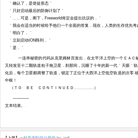
｀确认了，是使徒形态｀
｀只好启动最后的防御计划了｀
｀……可是，阁下，Freeworld肯定会提出抗议的．｀
｀我会在适当的时候给予他们一个全面的答复．现在，人类的生存优先考
｀明白了．｀
｀立刻启动ION阵列．｀
｀是．｀
一连串秘密的代码从克里姆林宫发出．在太平洋上空的一个ＥＡＣ秘
又转发至十二颗轨道粒子炮卫星．刹那间，沉睡了十年的新一代｀天眼｀轨
化后，每个卫星都调整了轨道，锁定了正位于大西洋上空低空轨道的次零·
中枢！
（ＴＯ ＢＥ ＣＯＮＴＩＮＵＥＤ……………）
————
文本结束。
.
【上篇】
一封关于EVA公开信 by: jedi