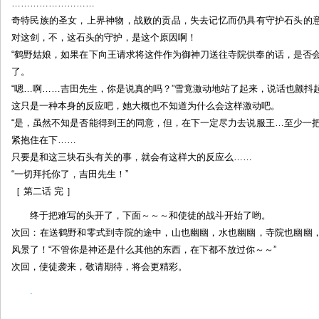
………………………
奇特民族的圣女，上界神物，战败的贡品，失去记忆而仍具有守护石头的
对这剑，不，这石头的守护，是这个原因啊！
“鹤野姑娘，如果在下向王请求将这件作为御神刀送往寺院供奉的话，是否
了。
“嗯…啊……吉田先生，你是说真的吗？”雪竟激动地站了起来，说话也颤抖
这只是一种本身的反应吧，她大概也不知道为什么会这样激动吧。
“是，虽然不知是否能得到王的同意，但，在下一定尽力去说服王…至少一
紧抱住在下……
只要是和这三块石头有关的事，就会有这样大的反应么……
“一切拜托你了，吉田先生！”
［ 第二话 完 ］
终于把难写的头开了，下面～～～和使徒的战斗开始了哟。
次回：在送鹤野和零式到寺院的途中，山也幽幽，水也幽幽，寺院也幽幽
风景了！“不管你是神还是什么其他的东西，在下都不放过你～～”
次回，使徒袭来，敬请期待，将会更精彩。
.