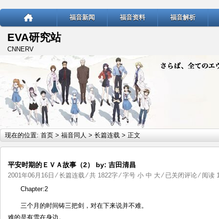
福音新闻
福音资料
福音解析
EVA研究站
CNNERV
现在的位置:
首页
>
福音同人
>
长篇连载
> 正文
平安时期的ＥＶＡ故事（2） by: 吉田清昌
平
2001年06月16日
⁄
长篇连载
⁄ 共 1822字 ⁄ 字号
小
中
大
⁄
已关闭评论
⁄ 阅读 1
安
Chapter:2
时
三个月的时间铸三把剑，对在下来说并不难。
期
难的是有雪在身边。
的