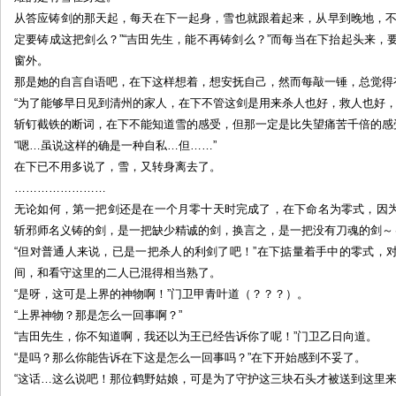
Ｅ
从答应铸剑的那天起，每天在下一起身，雪也就跟着起来，从早到晚地，不
Ｖ
定要铸成这把剑么？”“吉田先生，能不再铸剑么？”而每当在下抬起头来
Ａ
窗外。
故
那是她的自言自语吧，在下这样想着，想安抚自己，然而每敲一锤，总觉得
事
“为了能够早日见到清州的家人，在下不管这剑是用来杀人也好，救人也好，
（2）
斩钉截铁的断词，在下不能知道雪的感受，但那一定是比失望痛苦千倍的感
by:
“嗯…虽说这样的确是一种自私…但……”
吉
在下已不用多说了，雪，又转身离去了。
田
……………………
清
无论如何，第一把剑还是在一个月零十天时完成了，在下命名为零式，因
昌
斩邪师名义铸的剑，是一把缺少精诚的剑，换言之，是一把没有刀魂的剑～
“但对普通人来说，已是一把杀人的利剑了吧！”在下掂量着手中的零式，
间，和看守这里的二人已混得相当熟了。
“是呀，这可是上界的神物啊！”门卫甲青叶道（？？？）。
“上界神物？那是怎么一回事啊？”
“吉田先生，你不知道啊，我还以为王已经告诉你了呢！”门卫乙日向道。
“是吗？那么你能告诉在下这是怎么一回事吗？”在下开始感到不妥了。
“这话…这么说吧！那位鹤野姑娘，可是为了守护这三块石头才被送到这里来