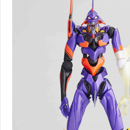
EVA
初
号
机
山
口
转
轮
NO.76