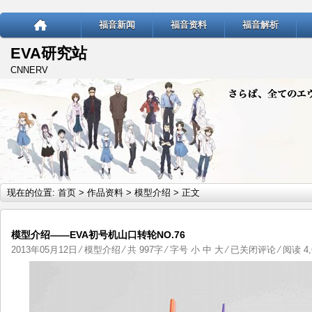
福音新闻
福音资料
福音解析
EVA研究站
CNNERV
现在的位置:
首页
>
作品资料
>
模型介绍
> 正文
模型介绍——EVA初号机山口转轮NO.76
模
2013年05月12日
⁄
模型介绍
⁄ 共 997字 ⁄ 字号
小
中
大
⁄
已关闭评论
⁄ 阅读 4,
型
介
绍
——