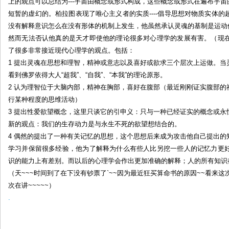
上的观点可以总结为---宇宙由概念或形式构成，这些概念或形式在遍布宇宙
短暂的虚幻的。柏拉图表现了唯心主义者的实质----倡导思想对物质实体
没有解释意识怎么在没有形体的机制上发生，他虽然承认灵魂的基制是运动
然而无法否认他真的是天才即使他的理论很多对心理学的发展有害。（现
了很多非常接近现代心理学的观点。包括：
1 提出灵魂在思想和理智，精神或意志以及喜好或欲求三个层次上运做。
看到佛罗依得大人“超我”、“自我”、“本我”的理论原形。
2 认为理智位于大脑内部，精神在胸部，喜好在腹部（最近刚刚证实腹部
行某种程度的思维活动）
3 提出性爱欲望概念，这里只谈它的引申义：只与一种已经证实的概念或
新的观点：我们的生存动力是与永生不死的欲望想结合的。
4 偶然的提出了一种有关记忆的思想，这个思想后来成为攻击他自己提出
学习并保留很多经验，他为了解释为什么有些人比另挖一些人的记忆力更
识的能力上有差别。而以后的心理学会作出更加准确的解释；人的所有知识
（天~~~时间到了在下没有钞票了`~~因为最近狂买算命书的原因~~看来
次在讲~~~~~）
.