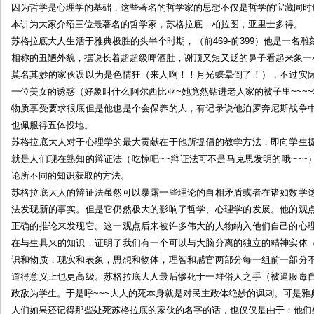
因为哲学是心理学的基础，这些著名的哲学家的思想不仅是哲学的宝藏同时
理
本讲为大家介绍三位最著名的哲学家，苏格拉底，柏拉图，亚里士多得。
学
苏格拉底大人生活于雅典极胜的头半个时期，（前469-前399）他是一名
讲
相称的丑陋外貌，据说长着超超级啤酒肚，谢顶又短又贬的鼻子看起来象一
座
莫名其妙的家伙误以为是色情狂（来人啊！！月光蝶晕倒了！），不过实
—
–
一位美女的诱惑（好象叫什么阿尔西比亚~她竟然钻进老人家的被子里~~~
第
物质享受要求很底但是他也是个会保养的人，有记录说他泊罗奔尼斯战争
二
也佩服得五体投地。
讲
苏格拉底大人对于心理学的最大贡献在于他所提倡的教学方法，即向学生
by:
就是人们现在熟知的辩证法（吃惊吧~~辩证法可不是马克思发明的哦~~
月
论所不同的知识获取的方法。
光
苏格拉底大人的辩证法虽然可以暴露一些理论的自相矛盾或者在诸如数学
蝶
法发现新的事实。但是它仍然极大的影响了哲学、心理学的发展。他的观
正确的推论来发现它。这一观点后来被许多伟大的人物纳入他们自己的心
在与生具来的知识，证明了我们有一个可以与大脑分离的独立的精神实体
识和物质，现实和表象，思想和物体，理智和感官两部分每一组前一部分
道得意义上也更高级。苏格拉底大人最后惨死于一群俗人之手（被逼服毒
政敌为学生。于是呼~~~大人的死本身就是对民主政体绝妙的讽刺。可是
人们如果还记得那些处死苏格拉底的家伙的名字的话，也仅仅是由于：他们