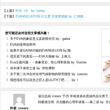
【上篇】
时光（4） by: huleqi
【下篇】
EVANGELATION 幻之梦 天使禁猎版 by: 仁朔夜
您可能还会对这些文章感兴趣！
关于EVA的象征意义及剧情补完 by：galea
EVA的使用说明书
如果不是GAINAX做的EVANGELION by:随
谎言底下的真实——EVA大揭秘 by: 土根儿
Eva主题问题－－表象背后、性心理和其他 by: Gustav
赤木律子身世之迷 by: 伊吹摩耶
关于第二次冲击对全球气候影响的研究报告 by: suezou
我想现在可以说光之巨人是LILITH了吧…… by: l
该日志由 cnnerv 于25 年前发表在
恶搞作品
分类下，
转载请注明:
月光蝶的心理学讲座—–第二讲 by: 月光
作者:
cnnerv