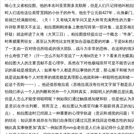
唯心主义者柏拉图。他的本名叫亚里斯多克勒斯，但是人们只记得他叫柏拉图（
时人们送给这位肩臂宽阔的小伙子的外号。他生于公元前427年，出身豪
前就已经满腹经纶。（天！！又有钱又有学问又是大帅哥充满男性的力量~~~~
许诗歌界那天不走运。柏拉图刚刚准备上教他写得第一部诗集，这是苏格
怀疑）就这样进了火堆（大哭三日）。柏拉图曾经提出过一个概念：“半身
时希腊重男轻女，甚至认为男性比女性更加合适做恋爱的对象，于是bl未
了一支由一百对情侣所组成的强大部队，战斗力非常的恐怖。在这样的情
什么奇怪了吧？（汗~~怎么不知不觉说了一大堆bl历史？？？看来月光蝶
柏拉图大人的主要贡献不是心理学。虽然在下对他极端崇拜可是不能否认
识的基础是感觉的人：如果每个人都是所以事情的尺度，那么猴子和猪为
就是说如果每个人对世界的感觉都是真理那么他就和神一样聪明也就和猪一
起这个否则~~~~）。他还借苏格拉底（苏格拉底没有任何文字留下都是
怕我们承认一个人的判断和另外一个人同样真实，则聪明人的判断总是比蠢
但是人怎么才能变得聪明呢？例如我们通过触摸感知硬和软，但是他认为
是意识在作出判断。简而言之，柏拉图认为感官印象不能获得真正的知
点）。柏拉图这时已经跟上一种重要的心理学轨迹（意识和感觉的问题）
的结论：知识原本就存在与我们自身我们通过沉思来找回这些概念性的知
物比真实事物更加“真实”---例如漂亮mm会老但是人们永远记得什么是漂