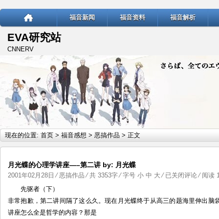
福音新闻
福音资料
福音解析
EVA研究站
CNNERV
现在的位置:
首页
>
福音感想
>
恶搞作品
> 正文
月光蝶的心理学讲座—–第二讲 by: 月光蝶
月
2001年02月28日
⁄
恶搞作品
⁄ 共 3353字 ⁄ 字号
小
中
大
⁄
已关闭评论
⁄ 阅读 1
光
先驱者（下）
蝶
非常抱歉，第二讲间隔了这么久。现在月光蝶终于从高三的题海里伸出脑
的
讲座怎么全是哲学的内容？那是
心