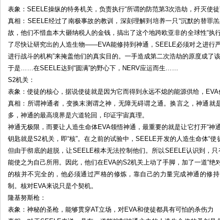
表象：SEELE操纵的特务机关，负责执行“所谓的防范第3次浩劫，歼灭使徒”
真相：SEELE经过了南极事故的教训，深刻理解到培养一只“沉默的替罪
故，他们不惜血本大砸纳税人的金钱，搞出了这个地跨欧亚非的全球性“执
了尽快让研究出的人造生物——EVA能修持到神通，SEELE必须对之进行
进行战斗的机构”来掩盖他们的真实目的。一手造成第二次浩劫的原度成了
于是……在SEELE达到“圆满”的野心下，NERV应运而生……
S2机关：
表象：使徒的核心，据说使徒就是因为它而得到永远不熄的能源供给，EV
真相：所谓神通者，变换末测谓之神，无障无碍谓之通。换言之，神通就
多，神通的最高境界是六道轮回，印证宇宙真理。
神通无极限，而要让人造生命体EVA领悟神通，最重要的就是让它打开“神
钥匙就是S2机关，即“核”。在之前的试验中，SEELE开发的人造生命体“使
但由于彻底的超脱，让SEELE根本无法控制他们。所以SEELE认识到，
能使之为自己所用。因此，他们在EVA的S2机关上动了手脚，加了一道“绝
的核并不完全的，他必须通过严格的修炼，靠自己的力量完成神通的修持
制。核对EVA来说只是个契机。
隆基努斯枪：
表象：神秘的圣枪，能够贯穿AT立场，对EVA和使徒都具有可怕的杀伤力