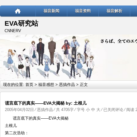
福音新闻
福音资料
福音解析
EVA研究站
CNNERV
现在的位置:
首页
>
福音感想
>
恶搞作品
> 正文
谎言底下的真实——EVA大揭秘 by: 土根儿
谎
2005年04月02日
⁄
恶搞作品
⁄ 共 4705字 ⁄ 字号
小
中
大
⁄
已关闭评论
⁄ 阅读 2
言
谎言底下的真实——EVA大揭秘
底
土根儿
下
第二次浩劫：
的