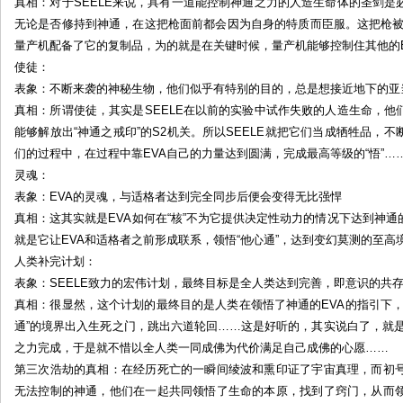
真相：对于SEELE来说，具有一道能控制神通之力的人造生命体的圣剑
无论是否修持到神通，在这把枪面前都会因为自身的特质而臣服。这把枪被
量产机配备了它的复制品，为的就是在关键时候，量产机能够控制住其他的E
使徒：
表象：不断来袭的神秘生物，他们似乎有特别的目的，总是想接近地下的亚
真相：所谓使徒，其实是SEELE在以前的实验中试作失败的人造生命，
能够解放出“神通之戒印”的S2机关。所以SEELE就把它们当成牺牲品，不
们的过程中，在过程中靠EVA自己的力量达到圆满，完成最高等级的“悟”…
灵魂：
表象：EVA的灵魂，与适格者达到完全同步后便会变得无比强悍
真相：这其实就是EVA如何在“核”不为它提供决定性动力的情况下达到神通
就是它让EVA和适格者之前形成联系，领悟“他心通”，达到变幻莫测的至高
人类补完计划：
表象：SEELE致力的宏伟计划，最终目标是全人类达到完善，即意识的共
真相：很显然，这个计划的最终目的是人类在领悟了神通的EVA的指引下
通”的境界出入生死之门，跳出六道轮回……这是好听的，其实说白了，就是
之力完成，于是就不惜以全人类一同成佛为代价满足自己成佛的心愿……
第三次浩劫的真相：在经历死亡的一瞬间绫波和熏印证了宇宙真理，而初
无法控制的神通，他们在一起共同领悟了生命的本原，找到了窍门，从而