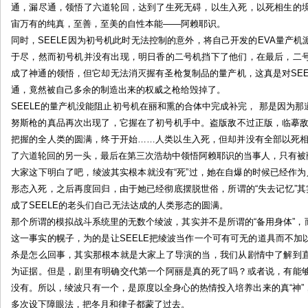
通，漏尽通，领悟了六道轮回，达到了生死无碍，以生入死，以死相生的
宙万有的纯真，至善，至美的自性本能——阿赖耶识。
同时，SEELE因为初号机此时无法控制的意外，将自己开发的EVA量产
于尽，然而初号机并没有出现，明日香的二号机挡下了他们，在最后，二
成了神通的领悟，但它却无法消灭握有圣枪复制品的量产机，这真是对SE
通，竟然被自己多余的制造出来的权威之枪给毁掉了。
SEELE的量产机没能阻止初号机在丽和熏的合体中完成补完， 那是因为
努斯枪的真品再次出现了，它握在了初号机手中。盗版敌不过正版，临摹敌
把握的全人类的圆满，终于开始……人类以生入死，但却并没有全部以死相
了六道轮回的另一头，最后在第三次浩劫中领悟阿赖耶识的当事人，只有被
大家这下明白了吧，绫波其实根本就没有“死”过，她在自爆的时候已经作
形态入死，之后再度回归，由于她已经彻底摆脱世俗，所谓的“失去记忆”其
成了SEELE的老头们自己无法达成的人类形态的圆满。
那个所谓的模拟战斗系统里的无数个绫波，其实并不是所谓的“备用身体”，而
这一事实的幌子，为的是让SEELE把绫波当作一个可有可无的道具而不
杀是怎么回事，其实那根本就是大家上了导演的当，我们从剧情中了解到
为证据。但是，剧里有明确交代第一个阿丽是真的死了吗？或者说，有能
没有。所以，绫波只有一个，是原度以全身心的热情投入培养出来的真“神
多次设下障眼法，把冬月和律子都蒙了过去。