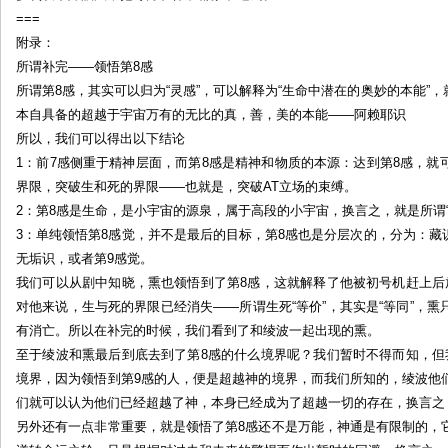
===
附录：
所谓补完——领悟第8感
所谓第8感，其实可以归为“灵感”，可以解释为“生命中潜在的奥妙的本能”
本自具备的超越于宇宙万有的无比的真，善，美的本能——阿赖耶识
所以，我们可以得出以下结论
1：前7感侧重于精神层面，而第8感是精神和物质的本源：达到第8感，
界限，突破生和死的界限——也就是，突破AT立场的束缚。
2：第8感是生命，是小宇宙的源泉，属于高段的小宇宙，换言之，就是所谓“
3：单纯领悟第8感觉，并不是最后的目标，第8感也是分层次的，分为：
无垢识，或者第9感觉。
我们可以从剧中知晓，熏也领悟到了第8感，这就解释了他被初号机赶上后
对他来说，生与死的界限已经消失——所谓生死“等价”，其实是“等同”，
有消亡。所以在补完的时候，我们看到了和绫波一起出现的熏。
至于绫波和熏最后到底去到了第8感的什么境界呢？我们暂时不得而知，但
境界，因为领悟到第9感的人，便是超越神的境界，而我们所知的，绫波他
们就可以认为他们已经超越了神，本身已经成为了超越一切的存在，换言之
另外还有一点非常重要，就是领悟了第8感还不是万能，神通是有限制的，