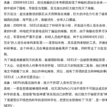
表象：2000年9月13日，前往南极的日本考察团发现了神秘的原始生命体
真
程中拔掉了隆枪，导致亚当觉醒。亚当放出的巨大能力毁灭了南极。
实
官方说法：超光速数倍的陨石从天而降落在南极，巨大的冲击力引发了破坏
——
轴因此扭曲，海平面上升，南极消失，全球人口骤减。
EVA
真相：2000年前，SEELE就成立了科研开发小组，开发战斗用人造生命
大
揭
家的纠察，特地把开发基地设到了偏远的南极。然而，由于南极在世界尽
秘
大忌，军需补给严重不足够，科研人员怨声载道。终于在2000年9月13日
by:
完全”的人造生命体拘束装置——某形似长枪，其实是拘束锁的工具。并修
土
科研事故。这个科研人员在事故前就偷偷离开了南极，同时带走了大批实
根
魁。
儿
为了掩盖南极被毁灭的真相，躲避国际制裁，SEELE一边秘密搜捕碇原
了大众。但是有些人对事件尚存怀疑，SEELE只好制造第二真相，他们
海文书都搬了出来，加以作神化掩饰。所以，就有了所谓的亚当和神枪的事
SEELE（人类补完委员会）：
表象：NERV的幕后操作者，致力于所谓“人类补完”的大业
真相：一群妄想着能够领悟神通，但又因为内心污浊不堪而不可能达成目
科学的老鬼，想借着“制造神通”来实现自己的野望。他们致力于秘密开发“
了逃避责任不惜把伪科学的圣经科学化，把责任全部推给了“天意”，是一群
NERV：