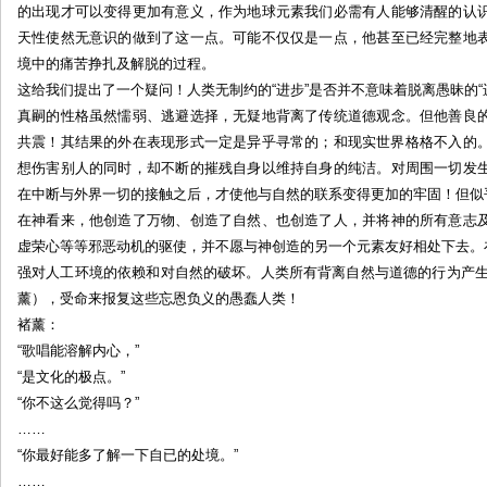
的出现才可以变得更加有意义，作为地球元素我们必需有人能够清醒的认
的
天性使然无意识的做到了这一点。可能不仅仅是一点，他甚至已经完整地
歧
境中的痛苦挣扎及解脱的过程。
途
这给我们提出了一个疑问！人类无制约的“进步”是否并不意味着脱离愚昧的“进
by:
真嗣的性格虽然懦弱、逃避选择，无疑地背离了传统道德观念。但他善良
良
牙
共震！其结果的外在表现形式一定是异乎寻常的；和现实世界格格不入的
想伤害别人的同时，却不断的摧残自身以维持自身的纯洁。对周围一切发
在中断与外界一切的接触之后，才使他与自然的联系变得更加的牢固！但似
在神看来，他创造了万物、创造了自然、也创造了人，并将神的所有意志
虚荣心等等邪恶动机的驱使，并不愿与神创造的另一个元素友好相处下去。
强对人工环境的依赖和对自然的破坏。人类所有背离自然与道德的行为产生
薰），受命来报复这些忘恩负义的愚蠢人类！
褚薰：
“歌唱能溶解内心，”
“是文化的极点。”
“你不这么觉得吗？”
……
“你最好能多了解一下自已的处境。”
……