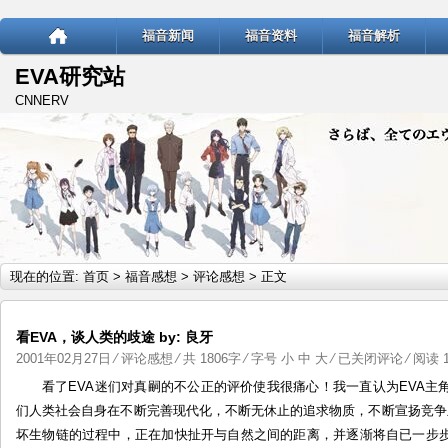
福音新闻
福音资料
福音解析
EVA研究站
CNNERV
现在的位置:
首页
>
福音感想
>
评论感想
> 正文
看EVA，谈人类的歧途 by: 良牙
看
2001年02月27日
⁄
评论感想
⁄ 共 1806字 ⁄ 字号
小
中
大
⁄
已关闭评论
⁄ 阅读 1
EVA，
看了EVA迷们对真嗣的不公正的评价使我很痛心！我一直认为EVA
谈
们人类社会自身在不断完善现代化，不断无休止的追求物质，不断宣扬竞争
人
坏生物链的过程中，正在加快扯开与自然之间的距离，并逐渐将自已一步
类