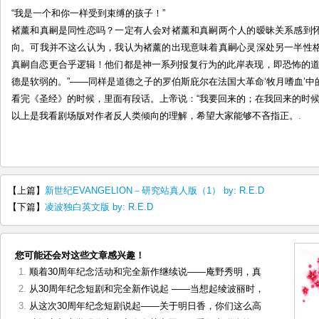
“我是一个和你一样受到束缚的孩子！”
褚薰和真嗣是同性恋吗？一定有人会对褚薰和真嗣两个人的暧昧关系感到
向。可我并不这么认为，我认为褚薰的出现意味着真嗣心灵深处另一半性
真嗣自恋更合乎逻辑！他们都是神一系列报复行为的此岸表现，即恐怖的道
德是软弱的。”——同样是道德之子的罗伯斯庇尔在法国大革命‘牧月嗜血’中
看完《圣经》的时候，里面有段话。上帝说：“我要回来的；在我回来的时候
以上是我看剧场版对作者反人类倾向的理解，希望大家能够不吝指正。
.
【上篇】
新世纪EVANGELION－研究站真人版（1） by: R.E.D
【下篇】
凌波独白英文版 by: R.E.D
您可能还会对这些文章感兴趣！
顺着30周年纪念活动和完全新作继续说——庵野秀明，真
从30周年纪念短剧和完全新作说起 ——当想起绫波丽时，
从这次30周年纪念短剧说起——关于明日香，你们这么高