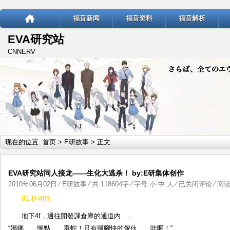
福音新闻
福音资料
福音解析
EVA研究站
CNNERV
现在的位置:
首页
>
E研故事
> 正文
EVA研究站同人接龙——生化大逃杀！ by:E研集体创作
EVA
2010年06月02日
⁄
E研故事
⁄ 共 118604字 ⁄ 字号
小
中
大
⁄
已关闭评论
⁄ 阅读 
研
81.林翊翔
究
地下4f，通往開發課倉庫的通道内……
站
“娜娜……慢點……毒蛇！只有腿腳快的傢伙……哇啊！“
同