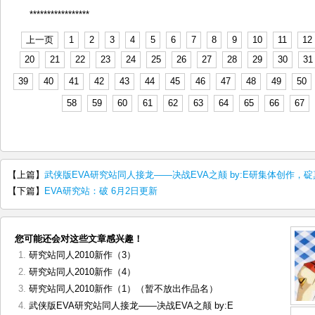
*****************
上一页
1
2
3
4
5
6
7
8
9
10
11
12
20
21
22
23
24
25
26
27
28
29
30
31
39
40
41
42
43
44
45
46
47
48
49
50
58
59
60
61
62
63
64
65
66
67
【上篇】
武侠版EVA研究站同人接龙——决战EVA之颠 by:E研集体创作，碇
【下篇】
EVA研究站：破 6月2日更新
您可能还会对这些文章感兴趣！
研究站同人2010新作（3）
研究站同人2010新作（4）
研究站同人2010新作（1）（暂不放出作品名）
武侠版EVA研究站同人接龙——决战EVA之颠 by:E