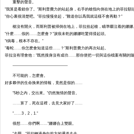
重擊的聲音。
“我算是看錯你了。“斯利普費力的站起身，右手的槍指向倒在地上的菲拉額
“你心裏很清楚吧。“菲拉慢慢坐起，“難道你以爲我就這樣不會再動？“
槍沒有開火，而斯利普被掃倒在地上，菲拉拾起槍，瞄準啜泣着的娜娜。
“什麽……假的……怎麽會？“淚痕未乾的娜娜吃驚得擡起頭。
“t病毒，根本不存在。“
“毒蛇……你怎麽會知道這些……？“斯利普費力的再次站起。
菲拉沒有理會他：“既然搜身沒有成功……那你便把一切與這份檔案有關的隨
----------------------------------------------
不可能的，怎麽會。
好多夥伴的生命換來的情報，竟然是假的……
“5秒之内，交出來。“仍然無情的聲音。
……算了，死在這裡，去見大家好了……
“……3，2，1.“
很想……你們啊……“娜娜合上雙眼。
“走罷。“菲拉轉過身向前方的通道走去。