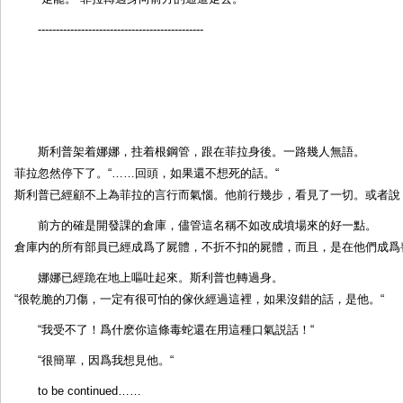
----------------------------------------------
斯利普架着娜娜，拄着根鋼管，跟在菲拉身後。一路幾人無語。
菲拉忽然停下了。“……回頭，如果還不想死的話。“
斯利普已經顧不上為菲拉的言行而氣惱。他前行幾步，看見了一切。或者說
前方的確是開發課的倉庫，儘管這名稱不如改成墳場來的好一點。
倉庫内的所有部員已經成爲了屍體，不折不扣的屍體，而且，是在他們成爲
娜娜已經跪在地上嘔吐起來。斯利普也轉過身。
“很乾脆的刀傷，一定有很可怕的傢伙經過這裡，如果沒錯的話，是他。“
“我受不了！爲什麽你這條毒蛇還在用這種口氣説話！“
“很簡單，因爲我想見他。“
to be continued……