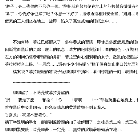
人
“胖子，身上帶傷的不只你一個。“剛把斯利普放倒在地上的菲拉聲音微微有
接
“算了，你們好像也累了吧？休息一下好了，這條通道相對安全些。“娜娜回
龙
疲累的三人倒坐在地上，旋即，陷入了毫無戒備的睡眠之中……
——
----------------------------------------------
生
化
不知何時，菲拉已經醒來了，多年養成的習慣，即使是多麽疲累后的睡
大
因斷電而黑暗的走廊，塵土的氣息，遠方的咆哮與慘叫，血的顔色，仍舊疼
逃
左方的利爾仍舊發着輕輕的鼻鼾，菲拉望向右側躺着的女子。散亂的短髮垂
杀！
菲拉輕輕合上眼。“一周麽……還有多少小時呢？“翻了個身防止傷口與地面
by:E
……檔案袋？菲拉輕輕的將袋子從娜娜懷中抽出，看到標題的一刻，表情刹
研
集
----------------------------------------------
体
娜娜醒了，不過是被菲拉弄醒的。
创
“恩……要走了麽……菲拉？！你……！呀啊……！~~“菲拉跨坐在她身上
作
首在黑暗中發着幽光，距急促喘息的柔滑脖頸不到五釐米。
“別亂動，我還不想殺你。“
摘下半透明的手套，娜娜制服脖頸的扣子被解開了，之後是第二粒，第三粒
娜娜閉緊雙眼，這是噩夢，一定是……無聲的淚順著臉頰滴在地上。