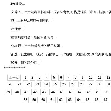
2分鐘後...
‘久等了...’土土端者兩杯咖啡出現在p2背後‘可惜是涼的...還有...請換下弄
‘哎...土根兒...有時候我在想...’
‘想什麽...’
‘睡前喝咖啡是不是個坏習慣呢...’
‘也許吧...’土土裝模作樣的點了點頭...
‘那麽...就去睡吧...晚安...我的騎士...’p2最後一次把目光投向門外的
‘晚安...我的夥伴們...’
*****************
上一页
1
2
3
4
5
6
7
8
9
10
11
12
20
21
22
23
24
25
26
27
28
29
30
31
39
40
41
42
43
44
45
46
47
48
49
50
58
59
60
61
62
63
64
65
66
67