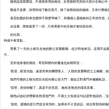
雖然說是那麽說...不過我有理由相信...在受困研究所的大部分生物心中.
人
難道不是麽...深埋與地下數百英尺...除了故障頻頻的鐘錶...又有什麽能
接
龙
甚至飢餓的到來也變得不那麽準確了...有幾個人還能維持正常的作息...保
——
生
在這裏...黑暗籠罩了一切...只有黑夜中的生物才會怡然自得...
化
好比我...
大
時值午夜零點...
逃
杀！
勞累了一天的土根兒在他的辦公室裏酣睡...也許對他來説...這閒不起
by:E
方...
研
至於他身邊的塞紋...寄宿與體内的魔鬼也如期而至...
集
体
‘歡迎...歡迎光臨...遠道而來的團體客人...’人類的直覺剛把土土喚醒...
创
我們可憐的土根兒把目光投向辦公室大門：塞紋正對著門外竊竊私語...
作
‘哎呀...把你吵醒了...真是不好意思...’她有意無意的擡高音量...
雖然p2血紅的雙眼依然直指門外...不過土土知道這句話是對他說的...‘沒事.
‘當然...遺憾的是它們並沒有預約...如果你不介意的話...就去幫我泡杯咖啡.