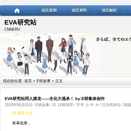
福音新闻
福音资料
福音解析
EVA研究站
CNNERV
现在的位置:
首页
>
E研故事
> 正文
EVA研究站同人接龙——生化大逃杀！ by:E研集体创作
EVA
2010年06月02日
⁄
E研故事
⁄ 共 118604字 ⁄ 字号
小
中
大
⁄
已关闭评论
⁄ 阅读 
研
82.紫罗九音
究
夜幕低垂...
站
同