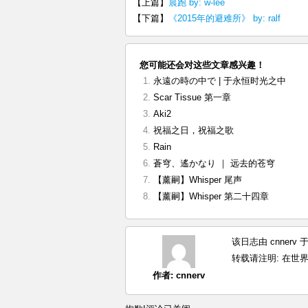
【上篇】
晨跑 by: w-lee
【下篇】
《2015年的避难所》 by: ralf
您可能还会对这些文章感兴趣！
永遠の時の中で | 于永恒时光之中
Scar Tissue 第一章
Aki2
祝福之日，祝福之歌
Rain
蒼穹、遙かなり ｜ 远去的苍穹
【薰嗣】Whisper 尾声
【薰嗣】Whisper 第二十四章
该日志由 cnnerv
转载请注明:
在世界的
作者:
cnnerv