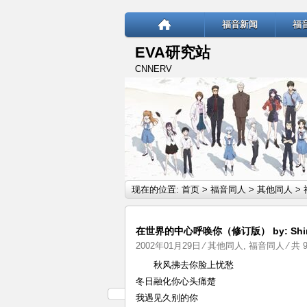
福音新闻
福
EVA研究站
CNNERV
现在的位置:
首页
>
福音同人
>
其他同人
>
在世界的中心呼唤你（修订版） by: Shinj
2002年01月29日
⁄
其他同人
,
福音同人
⁄ 共 
秋风拂去你脸上忧愁
冬日融化你心头痛楚
我遇见久别的你