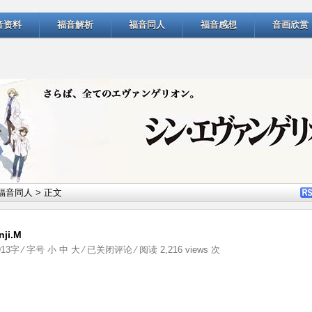
音资料
福音解析
福音同人
福音感想
音画欣赏
福音同人
> 正文
i.M
在
913字 ⁄ 字号
小
中
大
⁄
已关闭评论
⁄ 阅读 2,216 views 次
世
界
的
中