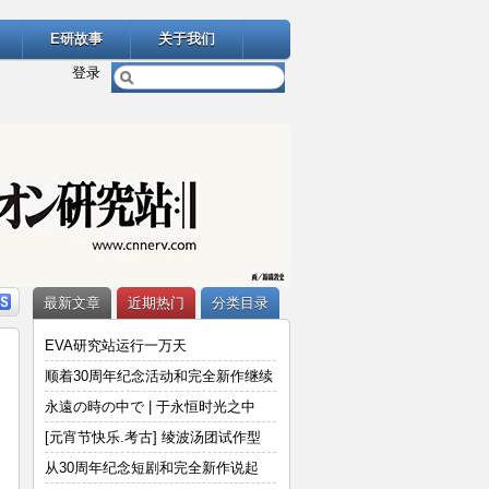
E研故事
关于我们
登录
最新文章
近期热门
分类目录
EVA研究站运行一万天
顺着30周年纪念活动和完全新作继续
说
永遠の時の中で | 于永恒时光之中
[元宵节快乐.考古] 绫波汤团试作型
从30周年纪念短剧和完全新作说起