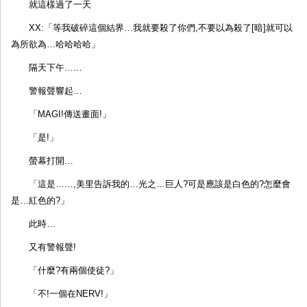
就這樣過了一天
XX:「等我破碎這個結界…我就要殺了你們,不要以為殺了[暗]就可以
為所欲為…哈哈哈哈」
隔天下午……
警報聲響起…
「MAGI!傳送畫面!」
「是!」
螢幕打開…
「這是……,美里告訴我的…光之…巨人?可是應該是白色的?怎麼會
是…紅色的?」
此時…
又有警報聲!
「什麼?有兩個使徒?」
「不!一個在NERV!」