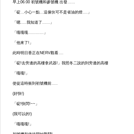
早上06:00 初號機和參號機 出發……
界
「碇…小心一點…這傢伙可不是省油的燈….」
（来
自
「嗯…..我知道了……」
伊
甸
「嘎嘎嘎…………」
福
「他來了!」
音
站）
此時明日香正在NERV觀看….
（3）
「碇!去旁邊的高樓拿武器!」我照冬二說的到旁邊的高樓
by:
moses
「嘎嘎!」
使徒這時衝到初號機前…..
(好快!)
「碇!快閃!~~」
(我可以的!)
「嘎嘎嘎!」