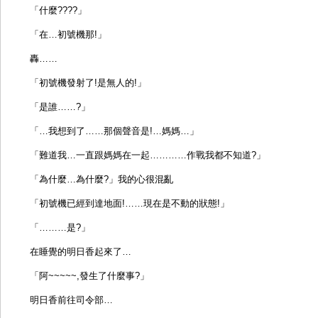
「什麼????」
「在…初號機那!」
轟……
「初號機發射了!是無人的!」
「是誰……?」
「…我想到了……那個聲音是!…媽媽…」
「難道我…一直跟媽媽在一起…………作戰我都不知道?」
「為什麼…為什麼?」我的心很混亂
「初號機已經到達地面!……現在是不動的狀態!」
「………是?」
在睡覺的明日香起來了…
「阿~~~~~,發生了什麼事?」
明日香前往司令部…