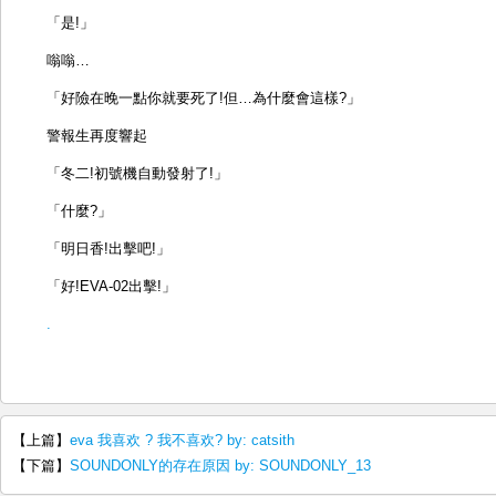
「是!」
嗡嗡…
「好險在晚一點你就要死了!但…為什麼會這樣?」
警報生再度響起
「冬二!初號機自動發射了!」
「什麼?」
「明日香!出擊吧!」
「好!EVA-02出擊!」
.
【上篇】
eva 我喜欢 ? 我不喜欢? by: catsith
【下篇】
SOUNDONLY的存在原因 by: SOUNDONLY_13