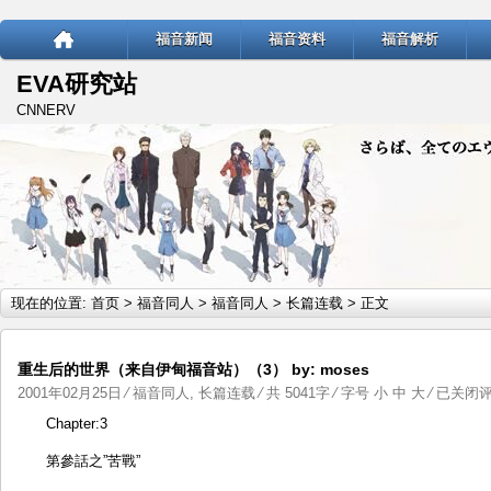
福音新闻
福音资料
福音解析
EVA研究站
CNNERV
现在的位置:
首页
>
福音同人
>
福音同人
>
长篇连载
> 正文
重生后的世界（来自伊甸福音站）（3） by: moses
重
2001年02月25日
⁄
福音同人
,
长篇连载
⁄ 共 5041字 ⁄ 字号
小
中
大
⁄
已关闭
生
Chapter:3
后
第參話之”苦戰”
的
世