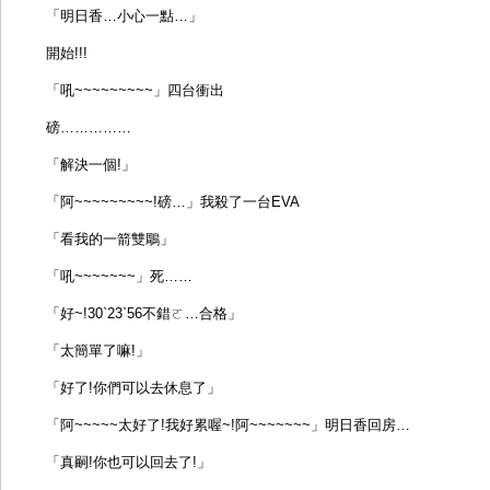
「明日香…小心一點…」
開始!!!
「吼~~~~~~~~~」四台衝出
磅……………
「解決一個!」
「阿~~~~~~~~~!磅…」我殺了一台EVA
「看我的一箭雙鵰」
「吼~~~~~~~」死……
「好~!30`23`56不錯ㄛ…合格」
「太簡單了嘛!」
「好了!你們可以去休息了」
「阿~~~~~太好了!我好累喔~!阿~~~~~~~」明日香回房…
「真嗣!你也可以回去了!」