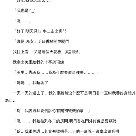
「好吧!碇我先回去…」
「我也是!^_^」
「嗯……」
「好了!明天見!」冬二走出房門
「真嗣,晚安」明日香離開並關門
我往上看:「又是這個天花板…真討厭!」
我拿出美里給我的十字架項鍊
「美里…告訴我……我為什麼要做這種事………」
「媽媽…」我睡著了
一天一天的過去了…我的傷雖然沒什麼可是明日香一直叫我養好身體其
為止…
「碇…我說過我要告訴你有關初號機的事…」
「嗯……」我被拉到冬二的房間,明日香在門外好像是要竊聽…
「碇…我跟你講…其實初號機是…」他一邊說一邊拿出錄音機