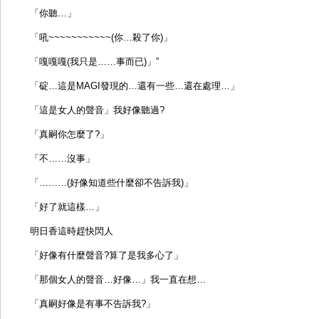
「你聽…」
「吼~~~~~~~~~~~(你…殺了你)」
「嘎嘎嘎(我只是……事而已)」”
「碇…這是MAGI發現的…還有一些…還在處理…」
「這是女人的聲音」我好像聽過?
「真嗣你怎麼了?」
「不……沒事」
「………(好像知道些什麼卻不告訴我)」
「好了就這樣…」
明日香這時趕快閃人
「好像有什麼聲音?算了是我多心了」
「那個女人的聲音…好像…」我一直在想…
「真嗣好像是有事不告訴我?」