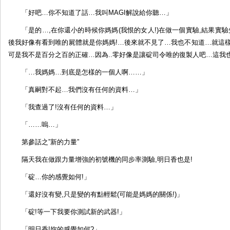
「好吧…你不知道了話…我叫MAGI解說給你聽…」
「是的…,在你還小的時候你媽媽(我恨的女人!)在做一個實驗,結果實驗
後我好像有看到唯的屍體就是你媽媽!…後來就不見了…我也不知道…就這
可是我不是百分之百的正確…因為..零好像是讓碇司令唯的復製人吧…這我
「…我媽媽…到底是怎樣的一個人啊……」
「真嗣對不起…我們沒有任何的資料…」
「我查過了!沒有任何的資料…」
「……嗚…」
第參話之”新的力量”
隔天我在做跟力量增強的初號機的同步率測驗,明日香也是!
「碇…你的感覺如何!」
「還好沒有變,只是變的有點輕鬆(可能是媽媽的關係!)」
「碇!等一下我要你測試新的武器!」
「明日香!妳的感覺如何?」