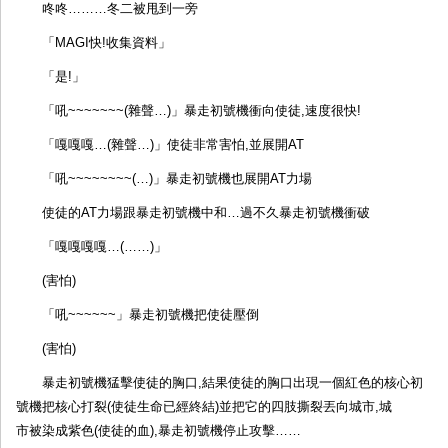
咚咚………冬二被甩到一旁
「MAGI快!收集資料」
「是!」
「吼~~~~~~~(雜聲…)」暴走初號機衝向使徒,速度很快!
「嘎嘎嘎…(雜聲…)」使徒非常害怕,並展開AT
「吼~~~~~~~~(…)」暴走初號機也展開AT力場
使徒的AT力場跟暴走初號機中和…過不久暴走初號機衝破
「嘎嘎嘎嘎…(……)」
(害怕)
「吼~~~~~~」暴走初號機把使徒壓倒
(害怕)
暴走初號機猛擊使徒的胸口,結果使徒的胸口出現一個紅色的核心初
號機把核心打裂(使徒生命已經終結)並把它的四肢撕裂丟向城市,城
市被染成紫色(使徒的血),暴走初號機停止攻擊……