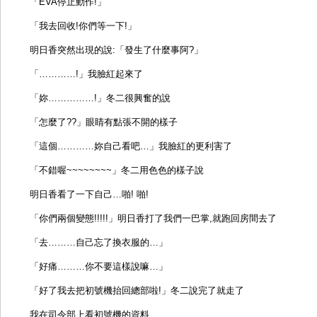
「EVA停止動作!」
「我去回收!你們等一下!」
明日香突然出現的說:「發生了什麼事阿?」
「…………!」我臉紅起來了
「妳……………!」冬二很興奮的說
「怎麼了??」眼睛有點張不開的樣子
「這個…………妳自己看吧…」我臉紅的更利害了
「不錯喔~~~~~~~~」冬二用色色的樣子說
明日香看了一下自己…啪! 啪!
「你們兩個變態!!!!!」明日香打了我們一巴掌,就跑回房間去了
「去………自己忘了換衣服的…」
「好痛………你不要這樣說嘛…」
「好了我去把初號機抬回總部啦!」冬二說完了就走了
我在司令部上看初號機的資料