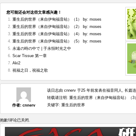
您可能还会对这些文章感兴趣！
重生后的世界（来自伊甸福音站）（1） by: moses
重生后的世界（来自伊甸福音站）（2） by: moses
重生后的世界（来自伊甸福音站）（4） by: moses
重生后的世界（来自伊甸福音站）（5） by: moses
永遠の時の中で | 于永恒时光之中
Scar Tissue 第一章
Aki2
祝福之日，祝福之歌
该日志由 cnnerv 于25 年前发表在
福音同人
,
长篇
转载请注明:
重生后的世界（来自伊甸福音站）（3） by:
关键字:
重生后的世界
作者:
cnnerv
抱歉!评论已关闭.