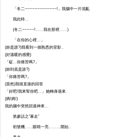
「冬二~~~~~~~~~~~~~!」我腦中一片混亂
我此時…
(冬二~~~~~!……我在那裡……)
「在你的心裡…」
(妳是誰?)我看到一個熟悉的背影..
(好溫暖的感覺)
「碇…你痛苦嗎?」
(妳到底是誰?)
「你痛苦嗎?」
(當然)我很直接的回答
「好吧!我來幫你吧…」她轉身過來.
(媽!媽!)
我的腦中突然回過神來…
第參話之”暴走”
初號機……眼睛一亮………開始..