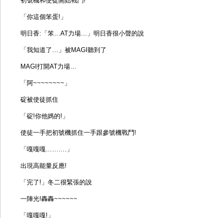
初號機和使徒開始戰鬥!
「你這個笨蛋!」
明日香:「笨…AT力場…」明日香很小聲的說
「我知道了…」被MAGI聽到了
MAGI打開AT力場…
「阿~~~~~~~~」
碇被使徒抓住
「碇!你他媽的!」
使徒一手把初號機抓住一手跟參號機戰鬥!
「嘎嘎嘎……….」
出現高能量反應!
「完了!」冬二很緊張的說
一陣光!轟轟~~~~~~
「嘎嘎嘎!」