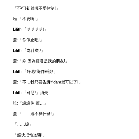
「不行!初號機不受控制!」
唯:「不要啊!」
Lilith:「哈哈哈哈!」
薰:「你停止吧!」
Lilith:「為什麼?」
薰:「妳!因為碇君是我的朋友!」
Lilith:「好吧!我們來談!」
薰:「不…我只要告訴Ydam就可以了!」
Lilith:「可惡!」消失…
唯:「謝謝你!薰…」
薰:「……這不算什麼!」
「……嗚」
「趕快把他送醫!」