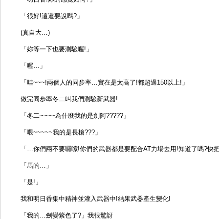
「很好!這還要說嗎?」
(真自大…)
「妳等一下也要測驗喔!」
「喔…」
「哇~~~!兩個人的同步率…實在是太高了!都超過150以上!」
做完同步率冬二叫我們測驗新武器!
「冬二~~~~為什麼我的是劍阿?????」
「喂~~~~~我的是長槍???」
「…你們兩不要囉嗦!你們的武器都是要配合AT力場去用!知道了嗎?快把A
「馬的…」
「是!」
我和明日香集中精神並灌入武器中!結果武器產生變化!
「我的…劍變紫色了?」我很驚訝