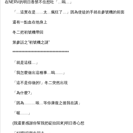
在NERV的明日香禁不住想吐「…嗚…」
「…這實在是……太…瘋狂了…」因為使徒的手就在參號機的前面
還有一點血在他身上
冬二把初號機帶回
第參話之”初號機之謎”
**************************************
「就是這樣…」
「我怎麼做出這種事…嗚……」
「這不是你做的!」冬二突然出現
「為什麼?」
「因為………唉…等你康復之後我在講」
「喔……」
(我還要感謝你幫我把碇抬回來)明日香心想