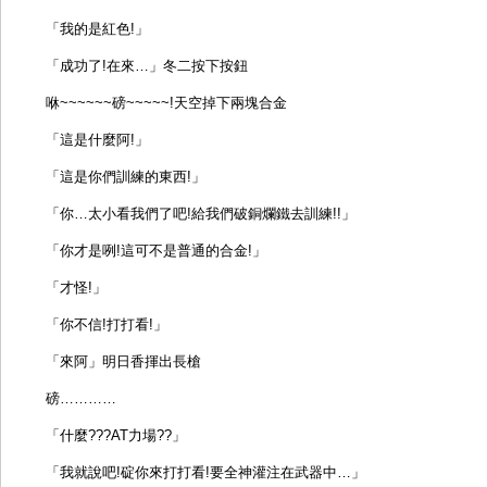
「我的是紅色!」
「成功了!在來…」冬二按下按鈕
咻~~~~~~磅~~~~~!天空掉下兩塊合金
「這是什麼阿!」
「這是你們訓練的東西!」
「你…太小看我們了吧!給我們破銅爛鐵去訓練!!」
「你才是咧!這可不是普通的合金!」
「才怪!」
「你不信!打打看!」
「來阿」明日香揮出長槍
磅…………
「什麼???AT力場??」
「我就說吧!碇你來打打看!要全神灌注在武器中…」