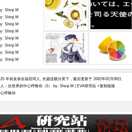
hinji.M
hinji.M
hinji.M
hinji.M
hinji.M
hinji.M
hinji.M
hinji.M
 于25 年前发表在
福音同人
,
长篇连载
分类下，最后更新于 2002年02月08日.
：在世界的中心呼唤你（5） by: Shinji.M | EVA研究站
+复制链接
中心呼唤你