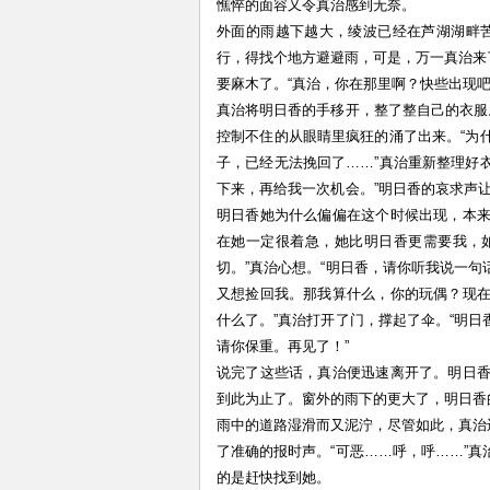
憔悴的面容又令真治感到无奈。
外面的雨越下越大，绫波已经在芦湖湖畔
行，得找个地方避避雨，可是，万一真治来
要麻木了。“真治，你在那里啊？快些出现吧
真治将明日香的手移开，整了整自己的衣服
控制不住的从眼睛里疯狂的涌了出来。“为
子，已经无法挽回了……”真治重新整理好衣
下来，再给我一次机会。”明日香的哀求声
明日香她为什么偏偏在这个时候出现，本
在她一定很着急，她比明日香更需要我，
切。”真治心想。“明日香，请你听我说一
又想捡回我。那我算什么，你的玩偶？现
什么了。”真治打开了门，撑起了伞。“明
请你保重。再见了！”
说完了这些话，真治便迅速离开了。明日
到此为止了。窗外的雨下的更大了，明日香
雨中的道路湿滑而又泥泞，尽管如此，真治还
了准确的报时声。“可恶……呼，呼……”
的是赶快找到她。