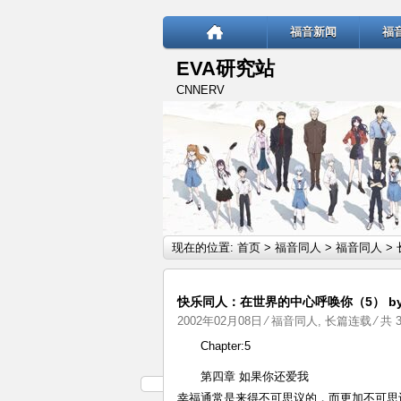
福音新闻
福
EVA研究站
CNNERV
现在的位置:
首页
>
福音同人
>
福音同人
>
快乐同人：在世界的中心呼唤你（5） by: S
2002年02月08日
⁄
福音同人
,
长篇连载
⁄ 共 
Chapter:5
第四章 如果你还爱我
幸福通常是来得不可思议的，而更加不可思