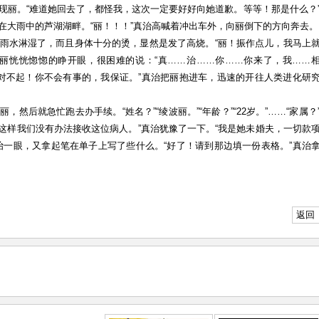
现丽。“难道她回去了，都怪我，这次一定要好好向她道歉。等等！那是什么？
在大雨中的芦湖湖畔。“丽！！！”真治高喊着冲出车外，向丽倒下的方向奔去。
雨水淋湿了，而且身体十分的烫，显然是发了高烧。“丽！振作点儿，我马上
。丽恍恍惚惚的睁开眼，很困难的说：“真……治……你……你来了，我……
！对不起！你不会有事的，我保证。”真治把丽抱进车，迅速的开往人类进化研
然后就急忙跑去办手续。“姓名？”“绫波丽。”“年龄？”“22岁。”……“家属？
果这样我们没有办法接收这位病人。”真治犹豫了一下。“我是她未婚夫，一切款
治一眼，又拿起笔在单子上写了些什么。“好了！请到那边填一份表格。”真治
返回