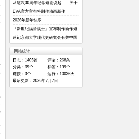
—
从这次30周年纪念短剧说起——关于
没
明
EVA官方宣布将制作动画新作
人
2026年新年快乐
真
约
『新世纪福音战士』宣布制作新作短
篇
速记京都大学现代史研究会有关中国
是
E
中
网站统计
的
日志：1405篇
评论：268条
盯
分类：39个
标签：199个
治
链接：3个
运行：10036天
最后更新：2026年7月7日
。
我
是
就
，
外
那