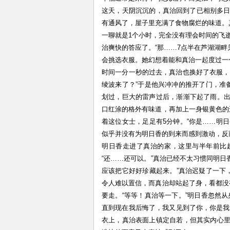
这天，天阴沉沉的，真治回到了已相别多日
有通风了，屋子里充满了食物腐烂的味道。
一聊就是1个小时，完全没有理会时间的飞逝
治爽快的答应了。“那……7点半在芦湖湖畔
会挑选衣服。她幻想着能和真治一起度过一
时间一分一秒的过去，真治也换好了衣服，
绫波来了？”于是他兴冲冲的推开了门，准
划过，巨大的雷声过后，渐渐下起了雨。
口红涂的格外有味道，再加上一身银黄色的
着这位女士，足足有5分钟。“你是……明日香
似乎并没有为明日香的到来而感到激动，反
明日香走进了真治的家，这里与半年前比
“还……还可以。”真治已经不太习惯同明日
应该把它好好珍藏起来。”真治迟疑了一下
令人难以置信，而真治却站起了身，看都没
要走。“等等！真治等一下。”明日香忽然
直到现在我后悔了，我又见到了你，你是我
衣上，真治表面上镇定自若，但其实内心