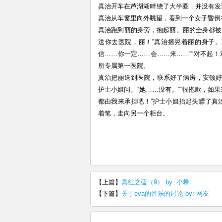
真治开车在芦湖湖畔绕了大半圈，并没有发
真治从车窗里向外眺望，看到一个女子昏倒
真治跑到丽的身旁，抱起丽。丽的全身都被
送你去医院，丽！”真治摇晃着丽的身子
信……你一定……会……来……”“对不起
所专属第一医院。
真治把丽送到医院，联系好了病房，安顿好丽，
护士小姐问。“她……没有。”“很抱歉，如
都由我来承担吧！”护士小姐抬起头瞟了真
着笔，走向另一个柜台。
.
【上篇】
真红之蓝（9） by: 小希
【下篇】
关于eva的音乐的讨论 by: 网友