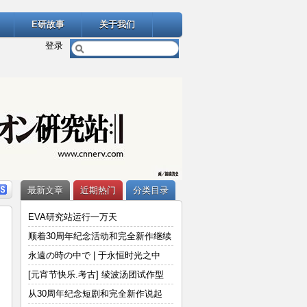
E研故事
关于我们
登录
最新文章
近期热门
分类目录
EVA研究站运行一万天
顺着30周年纪念活动和完全新作继续
说
永遠の時の中で | 于永恒时光之中
[元宵节快乐.考古] 绫波汤团试作型
从30周年纪念短剧和完全新作说起