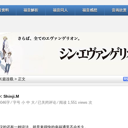
音资料
福音解析
福音同人
福音感想
音画欣赏
长篇连载
> 正文
hinji.M
快
3046字 ⁄ 字号
小
中
大
⁄
已关闭评论
⁄ 阅读 1,551 views 次
乐
同
人：
议的还有一种说法，就是来得快的幸福通常不会长久。
在