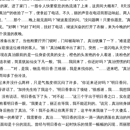
世
的家。进了家门，一股令人快要窒息的热流涌了上来，这房间大概有7、8天
界
真治**的收拾了一下，便拿起了电话。不久，丽的声音在电话筒那边响起。两
的
。“……那个……晚上能见面吗？”绫波羞涩的问。“没问题啊！只要你愿意。”
中
见。”“好啊！”约好了时间，挂好了电话，绫波兴奋的打开了衣橱，来为今晚的
心
个浪漫的夜晚。
呼
准备出发了。当他刚要拧开门锁时，门却被敲响了。真治犹豫了一下，“难道
唤
备迎接这位难得的客人。“丽！”真治喊着冲出了家门。突然，一道闪电从天空
你
出现在真治眼前的是一位身姿优美的女士，橙色的头发艳的令人着迷，淡粉色
（5）
连衣裙，简直犹如仙女下凡一般。“我……我回来了，你还好吗？”真治愣愣的
by:
……”“对，是我，物流·明日香·兰格丽，我是来找你的。”“……进来吧。”真
Shinji.M
而却多了份冷淡。
起来并没什么两样，只是气氛变得沉闷了许多。“你近来还好吗？”明日香问
香讲话了。“加持先生给了我这个。”明日香拿出了项链，“很感谢，我……我想
，没有说话。明日香低下了头，“对不起……”这三个字出于明日香之口，实在
有看明日香一眼。“我要走了，丽正在等我，我不能迟到的。”说完，真治转身
从身后抱住了真治。“不！我不会再让你离开我了，这半年来我做了一个大傻瓜
唯一的希望了，我需要你，真治……”明日香的泪水一滴一滴的洒落在真治的
里面却是十分的混乱。曾经与明日香在一起时快乐的情景一幅幅的闪现，而丽