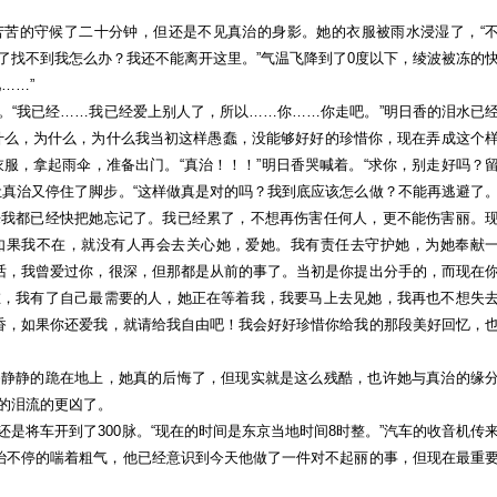
苦苦的守候了二十分钟，但还是不见真治的身影。她的衣服被雨水浸湿了，“
了找不到我怎么办？我还不能离开这里。”气温飞降到了0度以下，绫波被冻的
……”
。“我已经……我已经爱上别人了，所以……你……你走吧。”明日香的泪水已
什么，为什么，为什么我当初这样愚蠢，没能够好好的珍惜你，现在弄成这个
服，拿起雨伞，准备出门。“真治！！！”明日香哭喊着。“求你，别走好吗？
让真治又停住了脚步。“这样做真是对的吗？我到底应该怎么做？不能再逃避了
来我都已经快把她忘记了。我已经累了，不想再伤害任何人，更不能伤害丽。
如果我不在，就没有人再会去关心她，爱她。我有责任去守护她，为她奉献
句话，我曾爱过你，很深，但那都是从前的事了。当初是你提出分手的，而现在
在，我有了自己最需要的人，她正在等着我，我要马上去见她，我再也不想失
日香，如果你还爱我，就请给我自由吧！我会好好珍惜你给我的那段美好回忆，
香静静的跪在地上，她真的后悔了，但现实就是这么残酷，也许她与真治的缘
的泪流的更凶了。
是将车开到了300脉。“现在的时间是东京当地时间8时整。”汽车的收音机传
真治不停的喘着粗气，他已经意识到今天他做了一件对不起丽的事，但现在最重