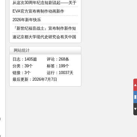
—
从这次30周年纪念短剧说起——关于
明
EVA官方宣布将制作动画新作
2026年新年快乐
『新世纪福音战士』宣布制作新作短
篇
速记京都大学现代史研究会有关中国
E
网站统计
日志：1405篇
评论：268条
分类：39个
标签：199个
链接：3个
运行：10037天
最后更新：2026年7月7日
为
的