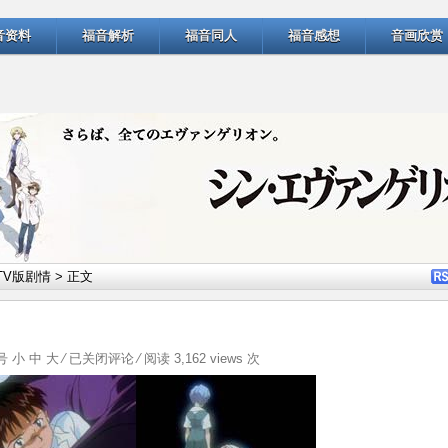
音资料
福音解析
福音同人
福音感想
音画欣赏
TV版剧情
> 正文
剧
字号
小
中
大
⁄
已关闭评论
⁄ 阅读 3,162 views 次
情
介
绍
——