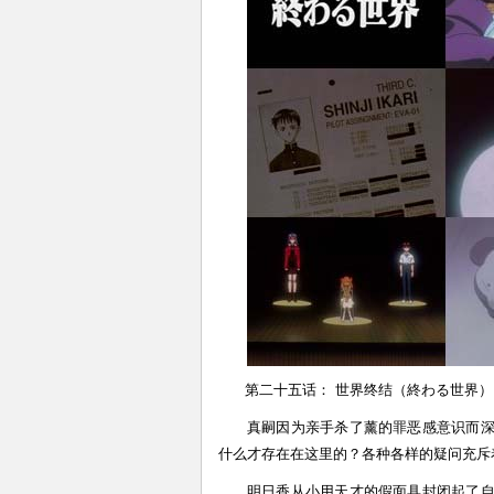
第二十五话： 世界终结（終わる世界）
真嗣因为亲手杀了薰的罪恶感意识而深
什么才存在在这里的？各种各样的疑问充斥
明日香从小用天才的假面具封闭起了