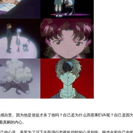
第
二
十
五
话：
世
界
终
结
感自责。因为他是使徒才杀了他吗？自己是为什么而搭乘EVA呢？自己是因
着真嗣的内心。
自己的心灵。美里为了活下去而强行忽视年幼时的心灵创伤，丽也在和自己中