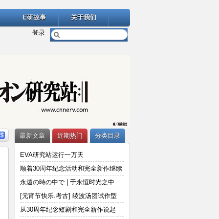
E研故事
关于我们
登录
最新文章
近期热门
分类目录
EVA研究站运行一万天
顺着30周年纪念活动和完全新作继续
说
永遠の時の中で | 于永恒时光之中
[元宵节快乐.考古] 绫波汤团试作型
从30周年纪念短剧和完全新作说起