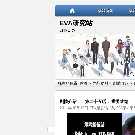
福音新闻
福
EVA研究站
CNNERV
现在的位置:
首页
>
作品资料
>
剧情介绍
>
剧情介绍——第二十五话： 世界终结
2011年10月10日
⁄
TV版剧情
⁄ 共 966字 ⁄ 