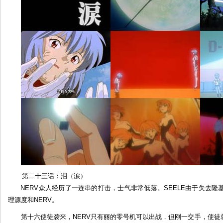
第
二
十
三
话：
泪
第二十三话：泪（涙）
NERV众人经历了一连串的打击，士气非常低落。SEELE由于失去隆
理源度和NERV。
第十六使徒袭来，NERV只有丽的零号机可以出战，但刚一交手，使