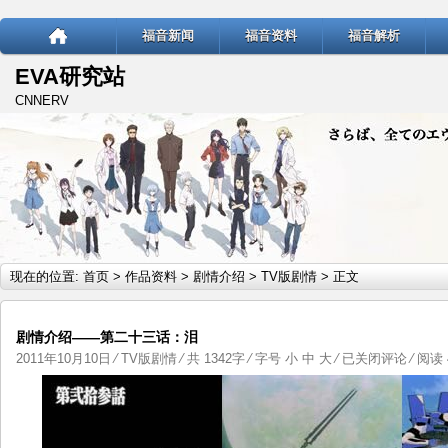
福音新闻
福音资料
福音解析
EVA研究站
CNNERV
现在的位置:
首页
>
作品资料
>
剧情介绍
>
TV版剧情
> 正文
剧情介绍——第二十三话：泪
剧
2011年10月10日
⁄
TV版剧情
⁄ 共 1342字 ⁄ 字号
小
中
大
⁄
已关闭评论
⁄ 阅读 
情
介
绍
——