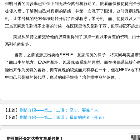
但明日香的同步率已经低下到无法令贰号机行动了。眼看丽快被使徒完全
徒侵入后，了解到自己对真嗣的情感，并第一次流下了眼泪。这时真嗣驾
机，让零号机的绝对领域翻转开启了自爆程序，零号机、丽、使徒以及大
正当真嗣悲伤到流不出泪的时候，在医院里他又见到了丽，但丽却记不起之
美里从加持之前交给他的胶囊里得到了加持一直以来调查的资料。由于零
系列机的制造。
当夜，之前被源度出卖给SEELE，意志消沉的律子，将真嗣与美里带
了丽出生的地方、EVA的墓场、以及傀儡系统的原型。而在傀儡系统核心
隆出来作为灵魂的容器，拥有灵魂的绫波丽只有存在一个，但在NERV地
中自己只是丽的替代品，痛苦的律子毁掉了培养槽中丽的躯体。
.
【上篇】
剧情介绍——第二十二话： 至少、要像个人
【下篇】
剧情介绍——第二十四话： 最后的使者（死者）
您可能还会对这些文章感兴趣！