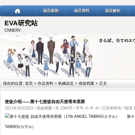
福音新闻
福音资料
福音解析
EVA研究站
CNNERV
现在的位置:
首页
>
作品资料
>
机械设定
>
使徒档案
> 正文
使徒介绍——第十七使徒自由天使塔布里斯
使
2011年10月25日
⁄
使徒档案
⁄ 共 1364字 ⁄ 字号
小
中
大
⁄
已关闭评论
⁄ 阅读 1
徒
第十七使
介
TABRIS/カヲル）
绍
——