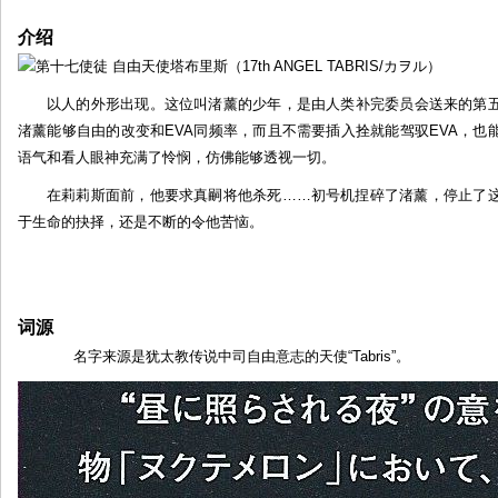
第
介绍
十
七
使
以人的外形出现。这位叫渚薰的少年，是由人类补完委员会送来的第
徒
渚薰能够自由的改变和EVA同频率，而且不需要插入拴就能驾驭EVA，
自
语气和看人眼神充满了怜悯，仿佛能够透视一切。
由
天
在莉莉斯面前，他要求真嗣将他杀死……初号机捏碎了渚薰，停止了
使
于生命的抉择，还是不断的令他苦恼。
塔
布
里
斯
词源
名字来源是犹太教传说中司自由意志的天使“Tabris”。