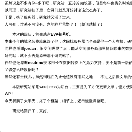
虽然说差不多有6年多了吧，研究站一直冷冷如坟墓，但是每年集资的时候
以同理，研究站挂了后，亡灵们就又开始讨论该怎么办了。
于是，换了服务器，研究站又活了过来。
人可死，坟墓不可没有。岂能葬尸荒野？！（越说越扯了）
本次的回归，首先感谢
EVA初号机
。
本来今年的域名续费就麻烦了他，这回找服务器也全都是他一个人在搞。研
同样也感谢
jordan
，旧空间嗝屁了后，能从空间服务商那里抢回原来的数据
研究站，就不会再是原来那个研究站了。
自然也还感谢
neutrino
技术部长在数据转换上的鼎力支持，要不是前一版的
又该怎么转数据呢？
当然还有
土根儿
，虽然到现在为止他还没有用武之地……不过之后搬文章的
本版研究站采用wordpress为后台，主要是为了方便更新文章，也
WP！
今天折腾了大半天，搭了个框架，细节上，还待慢慢调整吧。
研究站回归了，真好。
.