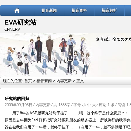
福音新闻
福音资料
福音解析
EVA研究站
CNNERV
现在的位置:
首页
>
福音新闻
>
内容更新
> 正文
研究站的回归
2009年09月03日
⁄
内容更新
⁄ 共 1338字 ⁄ 字号
小
中
大
⁄
评论 1 条
⁄ 阅读 1,8
用了8年的ASP版研究站终于挂了……（喂，这个终于是什么意思？！
原因是去年因为Jedi打算把研究站搬到朋友的服务器上，所以例行的秋季集
器在被我们白用了一年后，就终于挂了……（白用了一年，差不多满足了吧