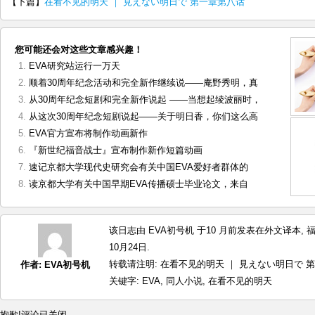
【下篇】
在看不见的明天 ｜ 見えない明日で 第一章第八话
您可能还会对这些文章感兴趣！
EVA研究站运行一万天
顺着30周年纪念活动和完全新作继续说——庵野秀明，真
从30周年纪念短剧和完全新作说起 ——当想起绫波丽时，
从这次30周年纪念短剧说起——关于明日香，你们这么高
EVA官方宣布将制作动画新作
『新世纪福音战士』宣布制作新作短篇动画
速记京都大学现代史研究会有关中国EVA爱好者群体的
读京都大学有关中国早期EVA传播硕士毕业论文，来自
该日志由 EVA初号机 于10 月前发表在
外文译本
,
10月24日.
转载请注明:
在看不见的明天 ｜ 見えない明日で 第一
作者:
EVA初号机
关键字:
EVA
,
同人小说
,
在看不见的明天
抱歉!评论已关闭.