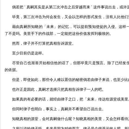
倘若把 ‘ 真嗣其实是从第三次冲击之后穿越而来 ’ 这件事说出去，或
毕竟，第三次冲击为何会发生，又会以怎样的形式发生，没有人比他们
藉由真嗣所知晓的「未来」的记忆，可以提前预知使徒的入侵。这样
了不是吗。美里手下的作战部，一定能把这份价值发挥到极致的。
然而，律子并不打算把真相告诉源堂。
至少目前仍是这样。
尽管自己也渐渐开始相信他的话了，但那毕竟只是预言。除了已经发
的依据。
但是，即使如此，那些令人难以置信的秘密倘若由律子来说，也至少比
也许正是因此，真嗣才选择只把真相告诉律子一人的吧。
如果真的有必要的话，就经由律子之口，把「未来」传达给源堂或美里
但同时律子也明白，事实上，真嗣并不希望自己说出去。
知晓真相的源堂，会对真嗣做什么呢？知晓真相的美里，又会怎样看待
之所以说给律子听，多半是因为对他而言，律子是个很遥远的人吧。所