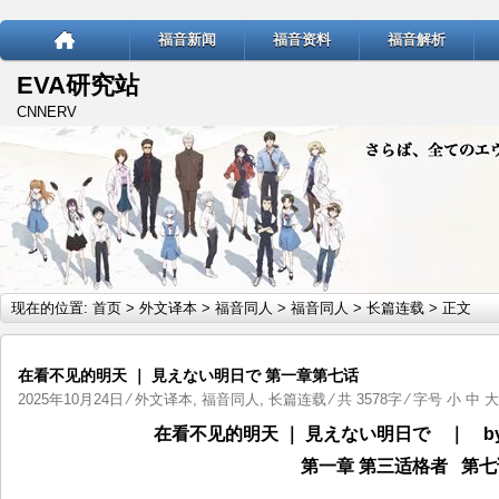
福音新闻
福音资料
福音解析
EVA研究站
CNNERV
现在的位置:
首页
>
外文译本
>
福音同人
>
福音同人
>
长篇连载
> 正文
在看不见的明天 ｜ 見えない明日で 第一章第七话
2025年10月24日
⁄
外文译本
,
福音同人
,
长篇连载
⁄ 共 3578字 ⁄ 字号
小
中
大
在看不见的明天 ｜ 見えない明日で ｜ by か
第一章 第三适格者 第七