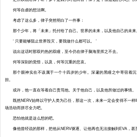
何等自虐的想法啊。
考虑了这么多，律子突然明白了一件事：
那个少年，将「未来」托付给了自己。世界的未来，以及他自己的未来
‘ 只要能够阻止世界毁灭，要我做什么都可以。 ’
说出这话时那双灼热的双瞳，至今仍在律子脑海里挥之不去。
何等深刻的觉悟，以及，何等沉重的悲哀。
那个眼神实在不该属于一个十四岁的少年。深邃的黑瞳之中寄宿着沉
担。
或许，他一直在等着自己责骂他。关于他自己，以及他所做过的事情。
既然NERV始终以守护人类为己任，那这一次，未来一定会变得不一
场浩劫而拼尽全力吧。
恐怕他就是这么想的吧。
像他曾经说的那样，把他从NERV驱逐、让他再也无法接触到EVA，