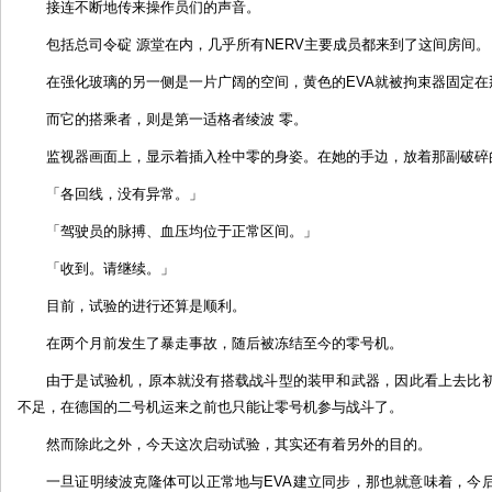
接连不断地传来操作员们的声音。
包括总司令碇 源堂在内，几乎所有NERV主要成员都来到了这间房间。
在强化玻璃的另一侧是一片广阔的空间，黄色的EVA就被拘束器固定在
而它的搭乘者，则是第一适格者绫波 零。
监视器画面上，显示着插入栓中零的身姿。在她的手边，放着那副破碎
「各回线，没有异常。」
「驾驶员的脉搏、血压均位于正常区间。」
「收到。请继续。」
目前，试验的进行还算是顺利。
在两个月前发生了暴走事故，随后被冻结至今的零号机。
由于是试验机，原本就没有搭载战斗型的装甲和武器，因此看上去比
不足，在德国的二号机运来之前也只能让零号机参与战斗了。
然而除此之外，今天这次启动试验，其实还有着另外的目的。
一旦证明绫波克隆体可以正常地与EVA建立同步，那也就意味着，今