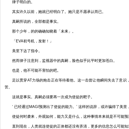
律子明白的。
其实许久以前，她就已经明白了。她只是不愿承认而已。
真嗣所说的，全部都是事实。
那个少年，的的确确知晓着「未来」。
「EVA初号机，发射！」
美里下达了指令。
然而律子注意到，监视器中的真嗣，脸色似乎比平时更加苍白。
也是，他不可能不害怕的吧。
足以贯穿AT力场的炮击正在等待着他。这一击曾让他瞬间失去了意识
苦。
这就是事实。真嗣必须要再一次成为使徒的靶子。
‘ 已经通过MAGI预测出了使徒的能力。’ 这样的说辞，或许骗得了美
使徒何时袭来，外观如何，能力又是什么，这种事情本来就是不可能预
直到现在，人类就连使徒的正体都还没有弄清，更多的信息怎么可能知