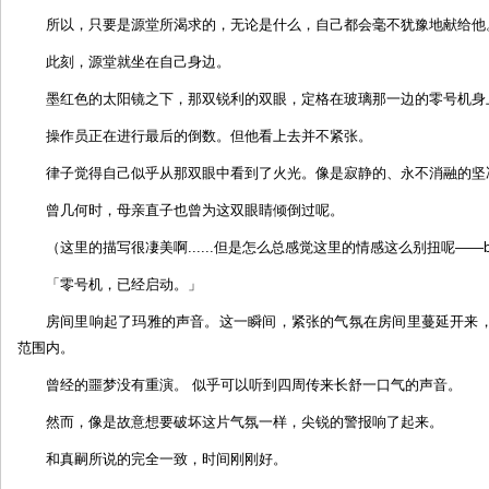
所以，只要是源堂所渴求的，无论是什么，自己都会毫不犹豫地献给他
此刻，源堂就坐在自己身边。
墨红色的太阳镜之下，那双锐利的双眼，定格在玻璃那一边的零号机身
操作员正在进行最后的倒数。但他看上去并不紧张。
律子觉得自己似乎从那双眼中看到了火光。像是寂静的、永不消融的坚
曾几何时，母亲直子也曾为这双眼睛倾倒过呢。
（这里的描写很凄美啊......但是怎么总感觉这里的情感这么别扭呢——bei
「零号机，已经启动。」
房间里响起了玛雅的声音。这一瞬间，紧张的气氛在房间里蔓延开来
范围内。
曾经的噩梦没有重演。 似乎可以听到四周传来长舒一口气的声音。
然而，像是故意想要破坏这片气氛一样，尖锐的警报响了起来。
和真嗣所说的完全一致，时间刚刚好。