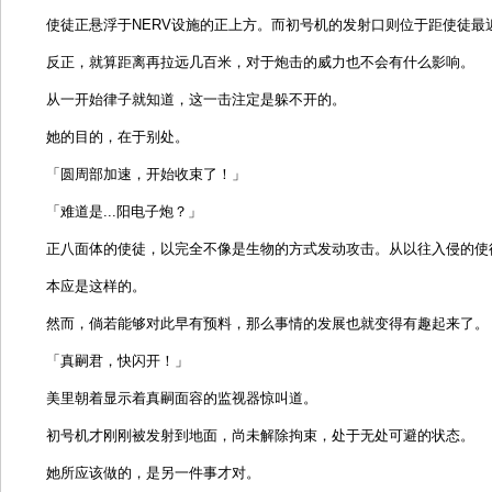
使徒正悬浮于NERV设施的正上方。而初号机的发射口则位于距使徒最
反正，就算距离再拉远几百米，对于炮击的威力也不会有什么影响。
从一开始律子就知道，这一击注定是躲不开的。
她的目的，在于别处。
「圆周部加速，开始收束了！」
「难道是...阳电子炮？」
正八面体的使徒，以完全不像是生物的方式发动攻击。从以往入侵的使
本应是这样的。
然而，倘若能够对此早有预料，那么事情的发展也就变得有趣起来了。
「真嗣君，快闪开！」
美里朝着显示着真嗣面容的监视器惊叫道。
初号机才刚刚被发射到地面，尚未解除拘束，处于无处可避的状态。
她所应该做的，是另一件事才对。