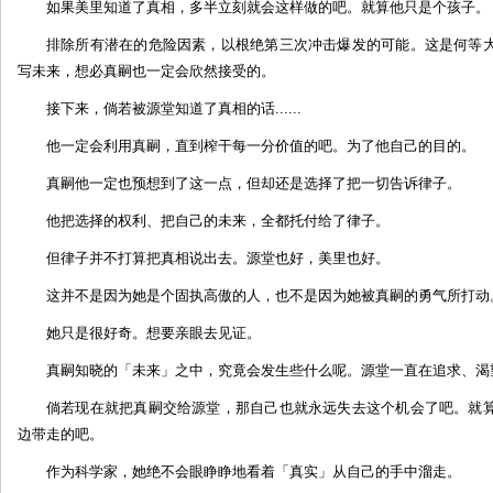
如果美里知道了真相，多半立刻就会这样做的吧。就算他只是个孩子。
排除所有潜在的危险因素，以根绝第三次冲击爆发的可能。这是何等
写未来，想必真嗣也一定会欣然接受的。
接下来，倘若被源堂知道了真相的话......
他一定会利用真嗣，直到榨干每一分价值的吧。为了他自己的目的。
真嗣他一定也预想到了这一点，但却还是选择了把一切告诉律子。
他把选择的权利、把自己的未来，全都托付给了律子。
但律子并不打算把真相说出去。源堂也好，美里也好。
这并不是因为她是个固执高傲的人，也不是因为她被真嗣的勇气所打动
她只是很好奇。想要亲眼去见证。
真嗣知晓的「未来」之中，究竟会发生些什么呢。源堂一直在追求、渴
倘若现在就把真嗣交给源堂，那自己也就永远失去这个机会了吧。就
边带走的吧。
作为科学家，她绝不会眼睁睁地看着「真实」从自己的手中溜走。