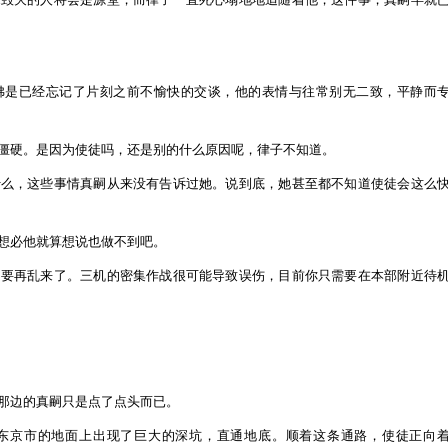
佛是已经忘记了片刻之前不愉快的交谈，他的表情与往常别无二致，平静而
僵硬。是因为使徒吗，还是别的什么原因呢，律子不知道。
什么，这些事情真嗣从来没有告诉过她。说到底，她甚至都不知道使徒会这么
想必他就算想说也做不到吧。
不要再乱来了。三机的密集作战很可能导致误伤，目前你只需要在本部附近待
那边的真嗣只是点了点头而已。
东京市的地面上出现了巨大的深坑，直通地底。顺着这条通路，使徒正向