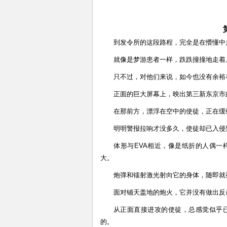
到发令所的这段路程，完全是在懵懂中
就像是梦游患者一样，跌跌撞撞地走着
只不过，对他们来说，如今也没有余裕
正面的巨大屏幕上，映出第三新东京市
在那前方，漂浮在空中的使徒，正在缓
明明警报拉响才没多久，使徒却已入侵
体形与EVA相近，像是纸折的人偶
大。
炮弹和镭射激光射向它的身体，随即就
面对铺天盖地的炮火，它并没有做出反
从正面直接进攻的使徒，总感觉似乎
的。