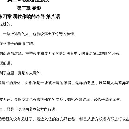
明
第三章 显影
天
第四章 嘎吱作响的牵绊 第八话
｜
走过的。
見
え
。一路上遇到的人，也纷纷露出了惊讶的神情。
な
在意律子的事情了吧。
い
明
的街道与建筑。重型火炮和导弹发射器部署其中，时而迸发出耀眼的闪光。
日
で
缓前进。
第
到了这里，真是令人意外。
四
章
一样扁平的身体，面部像是一块被压扁的骸骨。这样的造型，显然与人类差异
第
八
被弹开。显然使徒也有着很强的AT力场，数轮齐射过后，它似乎毫发无伤。
话
击，只是一味地向着本部方向行进。
已经很久没有见过了。最近入侵的这几只使徒，都是从后方或者内部进行攻