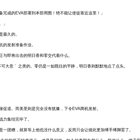
备完成的EVA部署到本部周围！绝不能让使徒靠近这里！」
。」
是最久的。
机的发射准备作业。
正与即将出击的明日香和零交代着什么。
 绝对不可大意 ’ 之类的。零仍是一如既往的平静，明日香则默默地点了点头。
催促道。而美里则是完全没有犹豫，下令EVA两机发射。
战力集结完毕了。
是一团糟，就算等上他也没什么意义，反而只会让彼此更加缚手缚脚罢了。