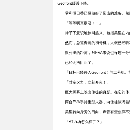
Geofront缓缓下降。
零和明日香已经做好了迎击的准备。然
「等等啊真嗣君！！」
律子下意识地惊叫起来。包括美里在内
然而，急速奔跑的初号机，大概已经听
数公里的距离，对EVA来说也许连一
已经无法阻止了。
「目标已经侵入Geofront！与二号机
「对空火力，立刻开火！」
巨大屏幕上映出使徒的身影。在它的体
两台EVA手持重型火器，向使徒倾泻
美里转向身旁的日向，声音有些焦躁不
「AT力场怎么样了？」