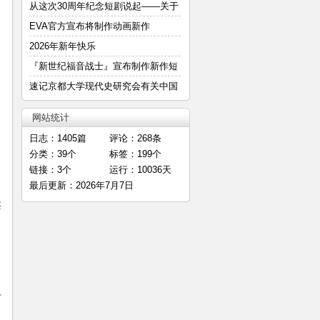
—
从这次30周年纪念短剧说起——关于
明
EVA官方宣布将制作动画新作
2026年新年快乐
『新世纪福音战士』宣布制作新作短
篇
速记京都大学现代史研究会有关中国
E
网站统计
日志：1405篇
评论：268条
分类：39个
标签：199个
链接：3个
运行：10036天
最后更新：2026年7月7日
甚
击