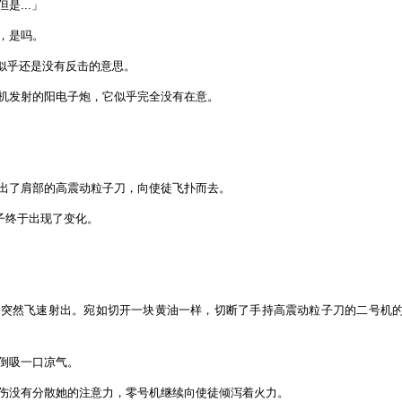
是...」
，是吗。
徒，似乎还是没有反击的意思。
机发射的阳电子炮，它似乎完全没有在意。
出了肩部的高震动粒子刀，向使徒飞扑而去。
样子终于出现了变化。
，突然飞速射出。宛如切开一块黄油一样，切断了手持高震动粒子刀的二号机
倒吸一口凉气。
伤没有分散她的注意力，零号机继续向使徒倾泻着火力。