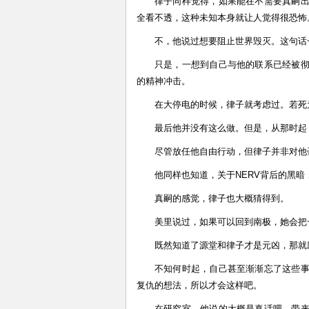
律子同样觉得，如果能在不需要真嗣
全看不透，这种未知本身就让人觉得很恐怖
不，他说过想要阻止世界毁灭。这句话
只是，一想到自己与他的联系已经被
的精神冲击。
在大停电的时候，律子就考虑过。若死
最后他并没有这么做。但是，从那时起
尽管放任他自由行动，但律子并非对他
他同样也知道，关于NERV背后的黑暗
真嗣的感觉，律子也大概猜得到。
美里说过，如果可以回到南极，她会把
既然知道了源堂和律子才是元凶，那就
不知何时起，自己甚至渐渐忘了这些
复仇的想法，所以才会这样吧。
在研究室，他说的大概是真话吧。带