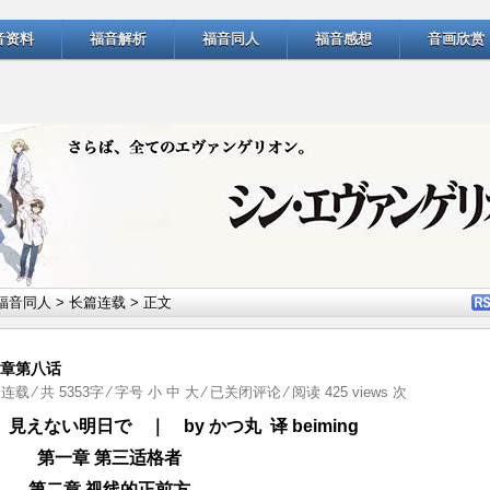
音资料
福音解析
福音同人
福音感想
音画欣赏
福音同人
>
长篇连载
> 正文
四章第八话
在
篇连载
⁄ 共 5353字 ⁄ 字号
小
中
大
⁄
已关闭评论
⁄ 阅读 425 views 次
看
見えない明日で ｜ by かつ丸 译 beiming
不
第一章 第三适格者
见
的
第二章 视线的正前方