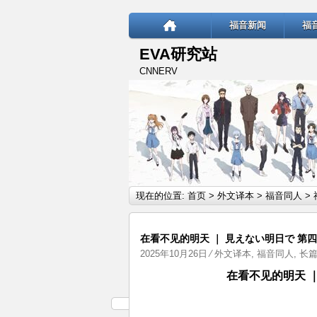
福音新闻
福
EVA研究站
CNNERV
现在的位置:
首页
>
外文译本
>
福音同人
>
在看不见的明天 ｜ 見えない明日で 第
2025年10月26日
⁄
外文译本
,
福音同人
,
长
在看不见的明天 ｜ 