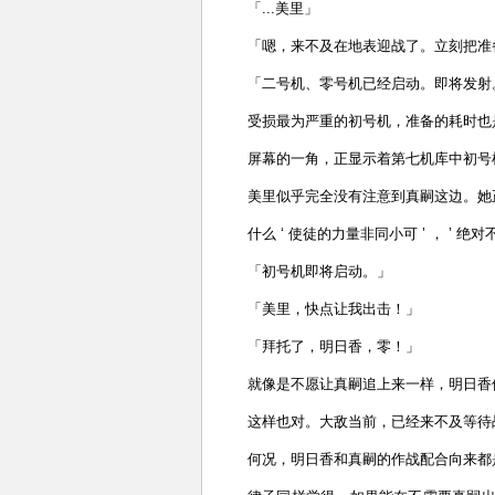
「...美里」
「嗯，来不及在地表迎战了。立刻把准
「二号机、零号机已经启动。即将发射
受损最为严重的初号机，准备的耗时也
屏幕的一角，正显示着第七机库中初号
美里似乎完全没有注意到真嗣这边。她
什么 ‘ 使徒的力量非同小可 ’ ， ’
「初号机即将启动。」
「美里，快点让我出击！」
「拜托了，明日香，零！」
就像是不愿让真嗣追上来一样，明日香
这样也对。大敌当前，已经来不及等待
何况，明日香和真嗣的作战配合向来都