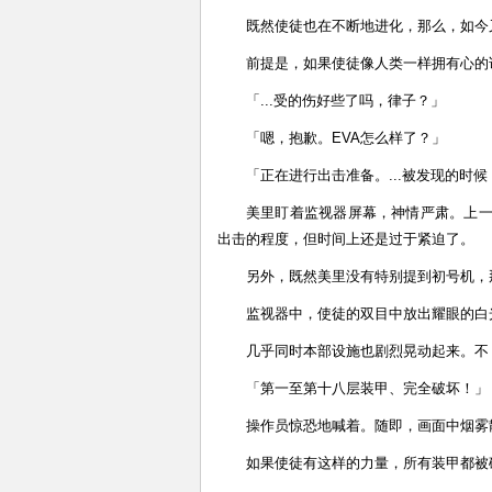
既然使徒也在不断地进化，那么，如今
前提是，如果使徒像人类一样拥有心的
「...受的伤好些了吗，律子？」
「嗯，抱歉。EVA怎么样了？」
「正在进行出击准备。...被发现的时候，
美里盯着监视器屏幕，神情严肃。上一
出击的程度，但时间上还是过于紧迫了。
另外，既然美里没有特别提到初号机，
监视器中，使徒的双目中放出耀眼的白
几乎同时本部设施也剧烈晃动起来。不
「第一至第十八层装甲、完全破坏！」
操作员惊恐地喊着。随即，画面中烟雾
如果使徒有这样的力量，所有装甲都被