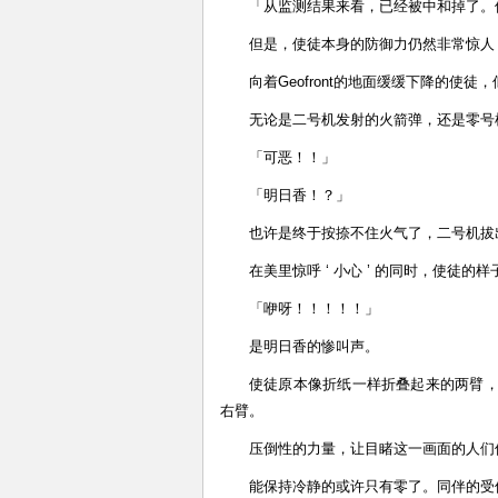
「从监测结果来看，已经被中和掉了。但
但是，使徒本身的防御力仍然非常惊人
向着Geofront的地面缓缓下降的使
无论是二号机发射的火箭弹，还是零号
「可恶！！」
「明日香！？」
也许是终于按捺不住火气了，二号机拔
在美里惊呼 ‘ 小心 ’ 的同时，使徒的
「咿呀！！！！！」
是明日香的惨叫声。
使徒原本像折纸一样折叠起来的两臂
右臂。
压倒性的力量，让目睹这一画面的人们
能保持冷静的或许只有零了。同伴的受