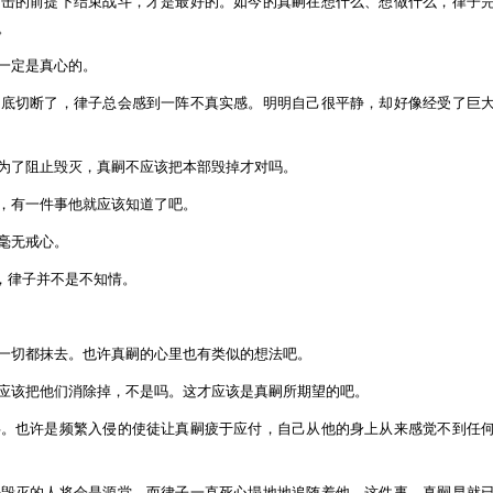
出击的前提下结束战斗，才是最好的。如今的真嗣在想什么、想做什么，律子
。
一定是真心的。
彻底切断了，律子总会感到一阵不真实感。明明自己很平静，却好像经受了巨
为了阻止毁灭，真嗣不应该把本部毁掉才对吗。
，有一件事他就应该知道了吧。
毫无戒心。
，律子并不是不知情。
一切都抹去。也许真嗣的心里也有类似的想法吧。
应该把他们消除掉，不是吗。这才应该是真嗣所期望的吧。
事。也许是频繁入侵的使徒让真嗣疲于应付，自己从他的身上从来感觉不到任
来毁灭的人将会是源堂，而律子一直死心塌地地追随着他，这件事，真嗣早就