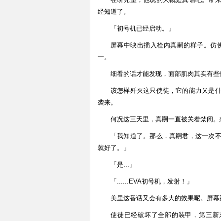
经知道了。
「初号机已经启动。」
屏幕中映出插入栓内真嗣的样子。仿
一。
细看的话才能发现，面部肌肉其实有些
该怎样歼灭这只使徒，它的能力又是
袭来。
何况这三天里，真嗣一直被关着禁闭。
「我知道了。那么，真嗣君，这一次
就好了。」
「是...」
「......EVA初号机，发射！」
美里这番话又会有多大的效果呢。屏幕
使徒已经破坏了全部的装甲，第三新