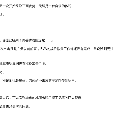
又一次开始采取正面攻势，无疑是一种自信的体现。
话。
使徒已经到了驹岳防线附近呢......」
次出击只是几天以前的事，EVA的战后修复工作都还没有完成。虽说没到无
那就表明真嗣也在准备出击了吧。
光。
，准确地说是爆炸。强烈的冲击波甚至足以传到这里。
散去后，可以看到城市的地面出现了深不见底的巨大裂痕。
破坏也只是时间问题。