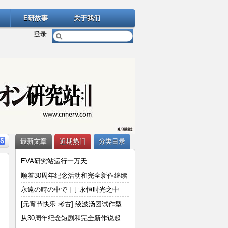
E研故事
关于我们
登录
最新文章
近期热门
分类目录
EVA研究站运行一万天
顺着30周年纪念活动和完全新作继续
说
永遠の時の中で | 于永恒时光之中
[元宵节快乐.考古] 绫波汤团试作型
从30周年纪念短剧和完全新作说起