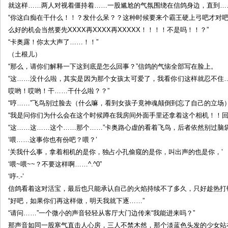
就这样……两人对视着僵持着……一股尴尬的气氛围绕在信鸽身边，直到…
“你这白痴在干什么！！？发什么呆？？这种时候要来个霸王硬上弓吧才对吧
么好的机会当然要先XXXX再XXXX再XXXXX！！！！不是吗！！？”
“卡奥露！你太大声了……！！”
（土根儿）
“那么，请你们解释一下这到底是怎么回事？”信鸽的气恼全部写在脸上。
“这……没什么啦，其实是因为那个女孩太可爱了，我看你们这样就忍不住
哎哟！哎哟！干……干什么啦？？”
“哼……”飞鸟别过脸去（什么嘛，看到女孩子竟神魂颠倒到忘了自己的立场
“我是问你们为什么会在这个时候蹲在我房间外面手里还拿着这个相机！！回
“这……这……这个……那个……”卡奥路心虚的看着飞鸟，后者依然别过脑
‘喂……这事你也有份吧？喂？’
‘关我什么事，拿着相机的是你，独占小孔偷窥的是你，叫出声的也是你，’
‘喂~喂~~？不要这样啊……^.^0”
‘哼-.-’
信鸽看着这对活宝，最后也只能承认自己的火焰持续不了多久，只好趁热打
“好吧，如果你们再这样做，明天我就下逐……”
“请问……”一个微小的声音轻轻从客厅大门边传来“我能进来吗？”
那声音如同一股寒气直击人心房，三人不禁木然，那个淡蓝色头发的少女站