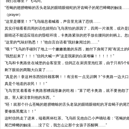
“我们在哪里？”飞鸟问。
“苍蝇的翅膀蟾蜍的舌头老鼠的眼睛眼镜蛇的牙齿蝎子的尾巴蟑螂的触须……
（prayer）
“这里是哪里！？”飞鸟喘息着喊着，声音里充满了恐惧……
其实仔细看看四周的话也就明白飞鸟害怕的原因了，四周一片漆黑，或许是
眼睛还不能适应现在的昏暗环境，卡奥路紧张的把手放在腰间的剑柄上。忽
“这里的气味好熟悉！！”他自言自语着“我好象闻过的……”
“哦？”飞鸟的手碰到了地上一个嫩嫩脆脆的东西，她付下身闻了闻“有泥土的
“我想起来了！！！”信鸽大喊一声“这是我家的白菜堆嘛！！！！！”
飞鸟和卡奥路坐在城堡的会客室里，信鸽正在厨房里泡红茶，由于只有5个
剩下眼前的两颗大白菜了……
“真是的！拿这种东西招待顾客啊！！有没有一点见识啊？”卡奥路一边大
真是个地道的农民！！！”
飞鸟苦笑着看着卡奥路那糟蹋形象的吃相：“算了吧卡奥路，就不要抱怨
故。害人家没拿到他的东西。”
“呸！就那个什么苍蝇的翅膀蟾蜍的舌头老鼠的眼睛眼镜蛇的牙齿蝎子的尾
要修炼黑魔法！！”
这时信鸽走了进来，端着两杯红茶。飞鸟听见他自己小声嘀咕着：“苍蝇的
尾巴蟑螂的触须……没了它，我怎么让那个女孩子苏醒啊……”