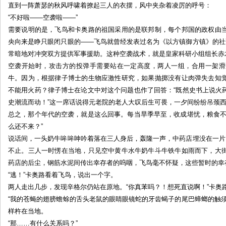
直到一阵萧瑟的秋风呼啸着撩起三人的衣摆，风中夹杂着凌厉的呼号：
第
“不好啦——空袭啦——”
一
需要说明的是，飞鸟和卡奥路的祖国采用的是联邦制，每个邦国的政权由
部
央向来是睁只眼闭只眼的——飞鸟就曾经发表过名为《以方镇御方镇》的社
（3）
常暗地对冲突双方提供军事援助。这种空袭战术，就是皇家科研小组组长赤
by:
E
空袭开始时，攻击方的投弹手需要站在一定高度，两人一组，合用一架滑
研
牛。因为，根据律子博士的生物应激性研究，如果抛掷没有让肉弹失去知
隆
不能用火药？律子博士在论文中对这个问题也作了回答：“既然史书上说火
枪
史潮流而动！”这一席话说得元老院的老人大叹后生可畏，一夕间纷纷吊颈
剧
总之，那个年代的空袭，就是这么回事。每当旱季早至，收成堪忧，粮食不
组
么还不来？”
说话间，一头奶牛哞哞呻吟着落在三人身后，轰隆一声，中药店埋没在一片
不止。三人一时愣在当地，只见空中黄牛水牛奶牛斗牛铁牛如雨而下，大
药店的后尘，钢筋水泥间传出幸存者的呜咽，飞鸟毫不怀疑，这些暂时的幸
“逃！”卡奥路看着飞鸟，说出一个字。
两人走出几步，发现辛格尔仍站在原地。“你真苯吗？！想死直说啊！”卡奥
“我的苍蝇的翅膀蟾蜍的舌头老鼠的眼睛眼镜蛇的牙齿蝎子的尾巴蟑螂的触
样杵在当地。
“那……有什么关系吗？”