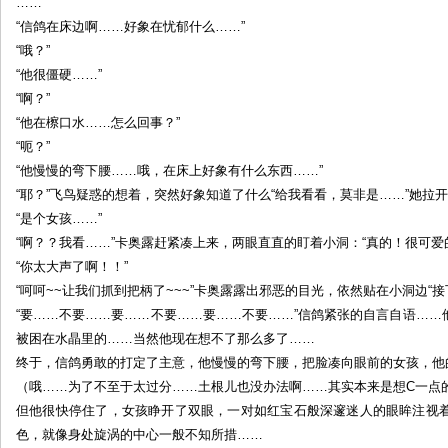
……
“信鸽在床边啊……好象在忧郁什么……”
“哦？”
“他很僵硬……”
“啊？”
“他在檫口水……怎么回事？”
“呃？”
“他慢慢的弯下腰……哦，在床上好象有什么东西……”
“耶？”飞鸟疑惑的想着，突然好象知道了什么“给我看看，莫非是……”她拉
“是个女孩……”
“啊？？我看……”卡奥露赶紧凑上来，两眼直直的盯着小洞：“真的！很可爱
“你太大声了啊！！”
“呵呵~~让我们抓到把柄了~~~”卡奥露露出邪恶的目光，依然贴在小洞边“接
“要……不要……要……不要……要……不要……”信鸽紧张的自言自语…
被困在水晶里的……当然他现在想不了那么多了……
终于，信鸽勇敢的打定了主意，他慢慢的弯下腰，把脸凑向眼前的女孩，他
（哦……为了不至于太过分……土根儿也没办法啊……其实本来是想C一点的
但他很快停住了，女孩睁开了双眼，一对如红宝石般深邃迷人的眼眸注视
色，就像身处旋涡的中心一般不知所措……