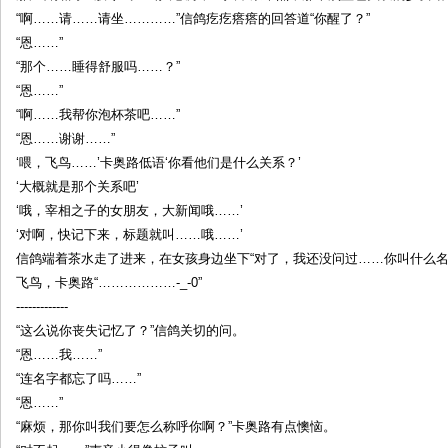
“啊……请……请坐…………”信鸽疙疙瘩瘩的回答道“你醒了？”
“恩……”
“那个……睡得舒服吗……？”
“恩……”
“啊……我帮你泡杯茶吧……”
“恩……谢谢……”
‘喂，飞鸟……’卡奥路低语‘你看他们是什么关系？’
‘大概就是那个关系吧’
‘哦，宰相之子的女朋友，大新闻哦……’
‘对啊，快记下来，标题就叫……哦……’
信鸽端着茶水走了进来，在女孩身边坐下“对了，我还没问过……你叫什么名
飞鸟，卡奥路“………………-_-0”
-------------
“这么说你丧失记忆了？”信鸽关切的问。
“恩……我……”
“连名字都忘了吗……”
“恩……”
“麻烦，那你叫我们要怎么称呼你啊？”卡奥路有点懊恼。