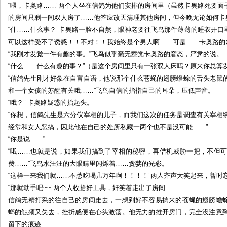
“喂，卡奥路……”两个人坐在信鸽为他们安排的房间里（虽然卡奥路死要
的房间只剩一间双人房了……他答应改天清理其他房间，但今晚无论如何卡
“什……什么事？”卡奥路一脸不自然，眼神老要往飞鸟那件薄薄的睡衣开
可以这样受不了诱惑！！不对！！我始终是个男人啊……可是……卡奥路的
“我刚才发觉一件有趣的事。”飞鸟似乎毫无察觉卡奥路的窘态，严肃的说。
“什么……什么有趣的事？”（是这个房间里只有一张双人床吗？原来你总算
“信鸽先生刚才好象在自言自语，他说那个什么苍蝇的翅膀蟾蜍的舌头老鼠
和一个女孩的苏醒有关哦……”飞鸟自信的指指自己的耳朵，压低声音。
“哦？””卡奥路疑惑的抬起头。
“你想，信鸽先生是六分仪宰相的儿子，而我们这次的任务是调查有关宰相
经常和女人恶搞，因此他在自己的处所私藏一两个也不是没可能……”
“你是说……”
“哦……也就是说，如果我们搞到了宰相的秘密，再借机威胁一把，不但
费……”飞鸟水汪汪的大眼睛里闪烁着……贪婪的光彩。
“这样一来我们就……不愁吃喝几万年啊！！！！”两人齐声大笑起来，暂时忘
“那就动手吧~~”两个人收拾好工具，奸笑着走出了房间……
信鸽无精打采的往自己的房间走去，一想到好不容易搞来的苍蝇的翅膀蟾
螂的触须又失去，挫折感便在心头激荡。他无力的推开房门，完全没注意
留下的痕迹…………