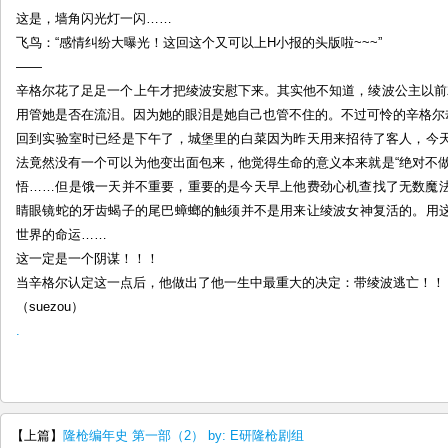
这是，墙角闪光灯一闪……
飞鸟：“感情纠纷大曝光！这回这个又可以上H小报的头版啦~~~”
——
辛格尔花了足足一个上午才把绫波安慰下来。其实他不知道，绫波公主以前
用管她是否在流泪。因为她的眼泪是她自己也管不住的。不过可怜的辛格尔
回到实验室时已经是下午了，城堡里的白菜因为昨天用来招待了客人，今
法竟然没有一个可以为他变出面包来，他觉得生命的意义本来就是“绝对不
悟……但是饿一天并不重要，重要的是今天早上他费劲心机查找了无数魔
睛眼镜蛇的牙齿蝎子的尾巴蟑螂的触须并不是用来让绫波女神复活的。用
世界的命运……
这一定是一个阴谋！！！
当辛格尔认定这一点后，他做出了他一生中最重大的决定：带绫波逃亡！！
（suezou）
.
【上篇】
隆枪编年史 第一部（2） by: E研隆枪剧组