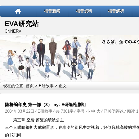
福音新闻
福音资料
福音解析
EVA研究站
CNNERV
现在的位置:
首页
>
E研故事
> 正文
隆枪编年史 第一部（3） by: E研隆枪剧组
隆
2004年03月22日
⁄
E研故事
⁄ 共 7301字 ⁄ 字号
小
中
大
⁄
已关闭评论
⁄ 阅读 1,
枪
第三章 空袭 苏醒的绫波公主
编
三个人眼睛都扩大成鹅蛋形，在寒冷的街风中对视着，好似巍峨高峻的群
年
的书页间……
史