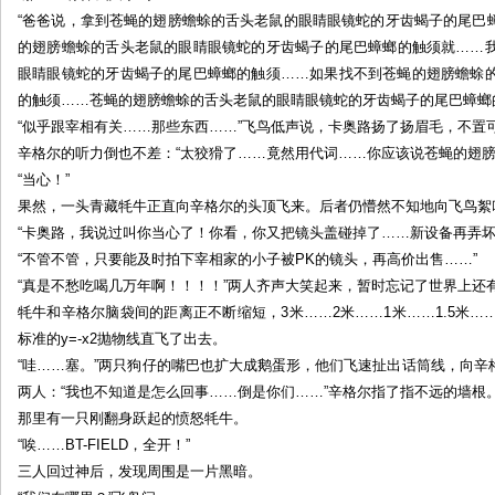
“爸爸说，拿到苍蝇的翅膀蟾蜍的舌头老鼠的眼睛眼镜蛇的牙齿蝎子的尾巴
的翅膀蟾蜍的舌头老鼠的眼睛眼镜蛇的牙齿蝎子的尾巴蟑螂的触须就……
眼睛眼镜蛇的牙齿蝎子的尾巴蟑螂的触须……如果找不到苍蝇的翅膀蟾蜍
的触须……苍蝇的翅膀蟾蜍的舌头老鼠的眼睛眼镜蛇的牙齿蝎子的尾巴蟑螂
“似乎跟宰相有关……那些东西……”飞鸟低声说，卡奥路扬了扬眉毛，不置
辛格尔的听力倒也不差：“太狡猾了……竟然用代词……你应该说苍蝇的翅膀
“当心！”
果然，一头青藏牦牛正直向辛格尔的头顶飞来。后者仍懵然不知地向飞鸟絮
“卡奥路，我说过叫你当心了！你看，你又把镜头盖碰掉了……新设备再弄坏
“不管不管，只要能及时拍下宰相家的小子被PK的镜头，再高价出售……”
“真是不愁吃喝几万年啊！！！！”两人齐声大笑起来，暂时忘记了世界上还有
牦牛和辛格尔脑袋间的距离正不断缩短，3米……2米……1米……1.5米
标准的y=-x2抛物线直飞了出去。
“哇……塞。”两只狗仔的嘴巴也扩大成鹅蛋形，他们飞速扯出话筒线，向
两人：“我也不知道是怎么回事……倒是你们……”辛格尔指了指不远的墙根
那里有一只刚翻身跃起的愤怒牦牛。
“唉……BT-FIELD，全开！”
三人回过神后，发现周围是一片黑暗。