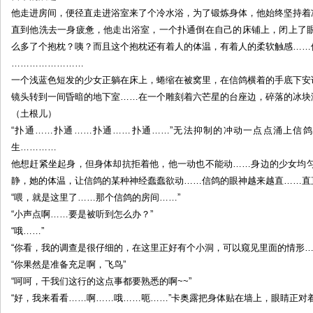
他走进房间，便径直走进浴室来了个冷水浴，为了锻炼身体，他始终坚持着
直到他洗去一身疲惫，他走出浴室，一个扑通倒在自己的床铺上，闭上了
么多了个抱枕？咦？而且这个抱枕还有着人的体温，有着人的柔软触感……
……………………
一个浅蓝色短发的少女正躺在床上，蜷缩在被窝里，在信鸽横着的手底下安
镜头转到一间昏暗的地下室……在一个雕刻着六芒星的台座边，碎落的冰块
（土根儿）
“扑通……扑通……扑通……扑通……”无法抑制的冲动一点点涌上信
生…………
他想赶紧坐起身，但身体却抗拒着他，他一动也不能动……身边的少女均
静，她的体温，让信鸽的某种神经蠢蠢欲动……信鸽的眼神越来越直……直
“喂，就是这里了……那个信鸽的房间……”
“小声点啊……要是被听到怎么办？”
“哦……”
“你看，我的调查是很仔细的，在这里正好有个小洞，可以窥见里面的情形…
“你果然是准备充足啊，飞鸟”
“呵呵，干我们这行的这点事都要熟悉的啊~~”
“好，我来看看……啊……哦……呃……”卡奥露把身体贴在墙上，眼睛正对