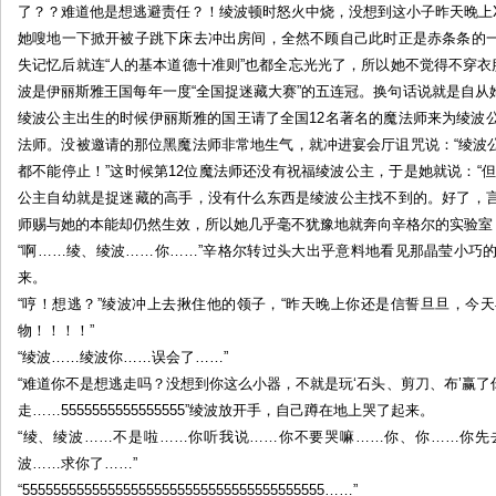
了？？难道他是想逃避责任？！绫波顿时怒火中烧，没想到这小子昨天晚上
她嗖地一下掀开被子跳下床去冲出房间，全然不顾自己此时正是赤条条的
失记忆后就连“人的基本道德十准则”也都全忘光光了，所以她不觉得不穿
波是伊丽斯雅王国每年一度“全国捉迷藏大赛”的五连冠。换句话说就是自
绫波公主出生的时候伊丽斯雅的国王请了全国12名著名的魔法师来为绫波
法师。没被邀请的那位黑魔法师非常地生气，就冲进宴会厅诅咒说：“绫波
都不能停止！”这时候第12位魔法师还没有祝福绫波公主，于是她就说：“
公主自幼就是捉迷藏的高手，没有什么东西是绫波公主找不到的。好了，
师赐与她的本能却仍然生效，所以她几乎毫不犹豫地就奔向辛格尔的实验室
“啊……绫、绫波……你……”辛格尔转过头大出乎意料地看见那晶莹小巧
来。
“哼！想逃？”绫波冲上去揪住他的领子，“昨天晚上你还是信誓旦旦，今
物！！！！”
“绫波……绫波你……误会了……”
“难道你不是想逃走吗？没想到你这么小器，不就是玩‘石头、剪刀、布’赢
走……5555555555555555”绫波放开手，自己蹲在地上哭了起来。
“绫、绫波……不是啦……你听我说……你不要哭嘛……你、你……你先
波……求你了……”
“555555555555555555555555555555555555555……”