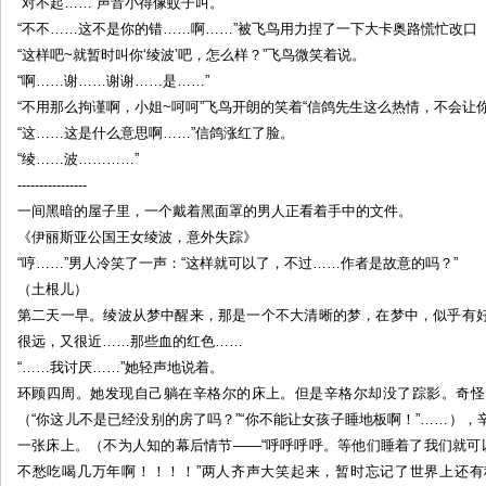
“对不起……”声音小得像蚊子叫。
“不不……这不是你的错……啊……”被飞鸟用力捏了一下大卡奥路慌忙改口
“这样吧~就暂时叫你‘绫波’吧，怎么样？”飞鸟微笑着说。
“啊……谢……谢谢……是……”
“不用那么拘谨啊，小姐~呵呵”飞鸟开朗的笑着“信鸽先生这么热情，不会让你
“这……这是什么意思啊……”信鸽涨红了脸。
“绫……波…………”
----------------
一间黑暗的屋子里，一个戴着黑面罩的男人正看着手中的文件。
《伊丽斯亚公国王女绫波，意外失踪》
“哼……”男人冷笑了一声：“这样就可以了，不过……作者是故意的吗？”
（土根儿）
第二天一早。绫波从梦中醒来，那是一个不大清晰的梦，在梦中，似乎有
很远，又很近……那些血的红色……
“……我讨厌……”她轻声地说着。
环顾四周。她发现自己躺在辛格尔的床上。但是辛格尔却没了踪影。奇怪
（“你这儿不是已经没别的房了吗？”“你不能让女孩子睡地板啊！”……）
一张床上。（不为人知的幕后情节——“呼呼呼呼。等他们睡着了我们就可
不愁吃喝几万年啊！！！！”两人齐声大笑起来，暂时忘记了世界上还有