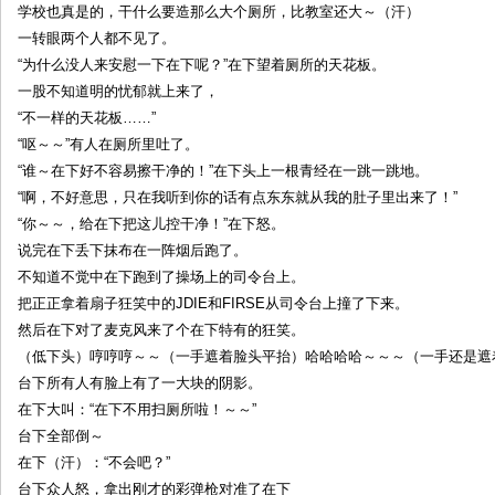
学校也真是的，干什么要造那么大个厕所，比教室还大～（汗）
一转眼两个人都不见了。
“为什么没人来安慰一下在下呢？”在下望着厕所的天花板。
一股不知道明的忧郁就上来了，
“不一样的天花板……”
“呕～～”有人在厕所里吐了。
“谁～在下好不容易擦干净的！”在下头上一根青经在一跳一跳地。
“啊，不好意思，只在我听到你的话有点东东就从我的肚子里出来了！”
“你～～，给在下把这儿控干净！”在下怒。
说完在下丢下抹布在一阵烟后跑了。
不知道不觉中在下跑到了操场上的司令台上。
把正正拿着扇子狂笑中的JDIE和FIRSE从司令台上撞了下来。
然后在下对了麦克风来了个在下特有的狂笑。
（低下头）哼哼哼～～（一手遮着脸头平抬）哈哈哈哈～～～（一手还是遮
台下所有人有脸上有了一大块的阴影。
在下大叫：“在下不用扫厕所啦！～～”
台下全部倒～
在下（汗）：“不会吧？”
台下众人怒，拿出刚才的彩弹枪对准了在下