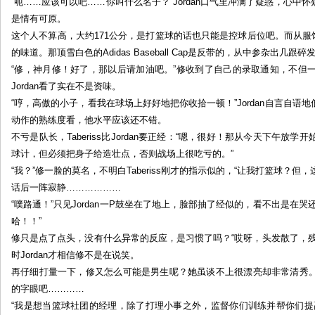
“呃……应该可以吧……你叫什么名子？”Jordan口气里冲满了疑惑，心
是情有可原。
这个人不算高，大约171公分，是打篮球的话也只能是控球后位吧。而从服饰上打量
的味道。那顶雪白色的Adidas Baseball Cap是反带的，从中参杂出几
“修，神月修！好了，那以后请加油吧。”修收到了自己的录取通知，不但
Jordan看了实在不是资味。
“哼，高傲的小子，看我在球场上好好地把你收拾一顿！”Jordan自言自
动作的熟练度看，他水平应该还不错。
不亏是队长，Taberiss比Jordan要正经：“嗯，很好！那从今天下午
球计，但必须把身子给造壮点，否则战场上很吃亏的。”
“我？”修一脸的莫名，不明白Taberiss刚才的指示似的，“让我打篮球？但
话后一阵寂静………………
“噗路通！”只见Jordan一P鼓坐在了地上，脸部抽了经似的，看不出是在
哈！！”
修只是点了点头，没有什么异常的反应，是习惯了吗？“哎呀，头发散了，
时Jordan才相信修不是在说笑。
再仔细打量一下，修又怎么可能是男生呢？她虽谈不上很漂亮却非常清秀
的字眼吧…………
“我是想当篮球社团的经理，除了打理小事之外，监督你们训练并帮你们提