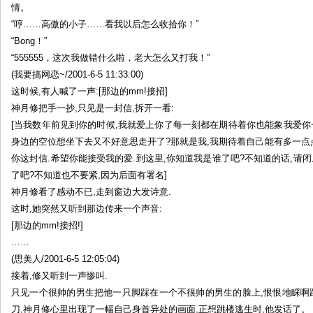
情。
“哼……高傲的小子……看我以后怎么收拾你！”
“Bong！”
“555555，这次我做错什么啦，老大怎么又打我！”
(我要搞网恋~/2001-6-5 11:33:00)
这时候,有人喊了一声:[那边的mm!接招]
神月修把手一抄,只见是一封信,拆开一看:
[当我数年前见到你的时候,我就爱上你了每一刻都在期待着你也能象我爱你
身边的空位想坐下去又不好意思走开了?那就是我,我期待着自己能有多一点点
你这封信.希望你能接受我的爱.到这里,你知道我是谁了吧?不知道的话,请
了吧?不知道也不要紧,因为后面有署名]
神月修看了感动不已,走到窗边大发诗意.
这时,她突然又听到那边传来一个声音:
[那边的mm!接招!]
……
(思美人/2001-6-5 12:05:04)
接着,修又听到一声惨叫.
只见一个很帅的男生把他一只脚踩在一个不很帅的男生的脸上,恨恨地睬啊
刀,神月修心里出现了一幅自己身首异处的画面,正想跳楼逃生时,他发话了。