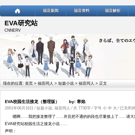
福音新闻
福音资料
福音解析
EVA研究站
CNNERV
现在的位置:
首页
>
福音同人
>
短篇小说
>
福音同人
> 正文
EVA校园生活接龙（整理版） by: 寒焰
EVA
2001年06月16日
⁄
短篇小说
,
福音同人
⁄ 共 7730字 ⁄ 字号
小
中
大
⁄
已关闭
校
嗯啊……我把接龙整理了……并且把不通的的段也尽量接上了……请大
园
EVA研究站校园生活之接龙小说……
生
声明：
活