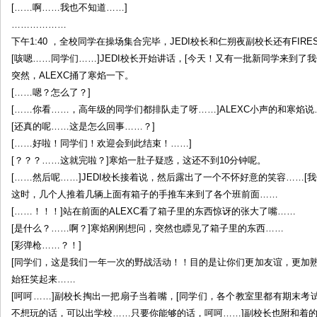
[……啊……我也不知道……]
………………
下午1:40 ，全校同学在操场集合完毕，JEDI校长和仁朔夜副校长还有FIR
[咳嗯……同学们……]JEDI校长开始讲话，[今天！又有一批新同学来到了
突然，ALEXC捅了寒焰一下。
[……嗯？怎么了？]
[……你看……，高年级的同学们都排队走了呀……]ALEXC小声的和寒焰说
[还真的呢……这是怎么回事……？]
[……好啦！同学们！欢迎会到此结束！……]
[？？？……这就完啦？]寒焰一肚子疑惑，这还不到10分钟呢。
[……然后呢……]JEDI校长接着说，然后露出了一个不怀好意的笑容……[
这时，几个人推着几辆上面有箱子的手推车来到了各个班前面……
[……！！！]站在前面的ALEXC看了箱子里的东西惊讶的张大了嘴……
[是什么？……啊？]寒焰刚刚想问，突然也瞟见了箱子里的东西……
[彩弹枪……？！]
[同学们，这是我们一年一次的野战活动！！目的是让你们更加友谊，更加
始狂笑起来……
[呵呵……]副校长掏出一把扇子当着嘴，[同学们，各个教室里都有期末
不想玩的话，可以出学校……只要你能够的话，呵呵……]副校长也附和着