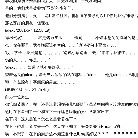
学校的操场上聚集的很多人。目光在相撞，空气在凝固。
是的，他们就是被称为“不良”的少年们。
他们分别属于：火舌，老B两个社团。他们间的关系可以用“你死我活”来形容
那么要好的朋友，但现在……
(alexc/2001-6-7 12:58:19)
“学长你好。。。。我是诸カヲル。。。请问。。。”小诸本想问问操场的是，
么，你在哪里，我今晚应该有空的。。。”边说变向体育馆走去。
“哎，学长，我只是想问问。。。”边说小诸边追上去。“弟弟，我很忙。。。
伤的人。。。你是。。。”
“alexc。。。知道了就不要烦我。。。”
望着远去的alexc，诸カヲル呆呆的站在那里，“alexc......他是alex
和一个左脸有十字疤痕的男生。。。。。
(庵庵/2001-6-7 21:25:45)
而另一位男生……
都第四节课了，在下还是流着泪在那儿扫厕所（虽然中间乘人没注意的时候
这时在下看到了一个和在下一样睡意朦胧的男生从教室出来。
在下想：这人是谁？怎么老是看着在下？
在下正想着，又过来一个，这人在下知道，好像要去追Parasite的，
唉，不想了，在下的厕所还不知道要什么时候搞好呢？？？（５５５５５５