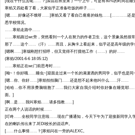
[现在干什么去呢……？]虽说在班里呆了一个上午，可是有80%的时间在
寒焰又四处看了看，大家似乎正准备吃饭的样子……
[嗯……好像还不饿呀……]寒焰又看了看自己瘪瘪的钱包……[…………还
悉学校情况。
……寒焰走路中……
……寒焰路过wc旁，突然看到一个人在努力的作者卫生，这个景象虽然很
那了……这个……（汗）……而且，从胸卡上看起来，似乎还是高年级的学
[嗯啊……]寒烟刚想打招呼，但又觉得不打搅他工作（……）的好……
(寒焰/2001-6-6 18:05:12)
……寒焰正在wc门前思考时……
[呦~！你好哦……睡虫~]迎面走过来一个长的满潇洒的男同学，似乎也是
[嗯…你、你好……]寒焰拍拍脑门……还是想不起来他叫什么……汗……
[哈哈…你不用浪费脑细胞了……我们大家自我介绍时你好像在睡觉耶……
面。]
[啊…是……我叫寒焰……请多指教……]
正在两个人说话的时候……
[叮咚……全校同学注意啦……现在广播通知，今天下午为了迎接新同学入学，
在的喇叭传出来了JEDI校长的说话声。
[……什么事情……？]寒焰问在一旁的ALEXC。