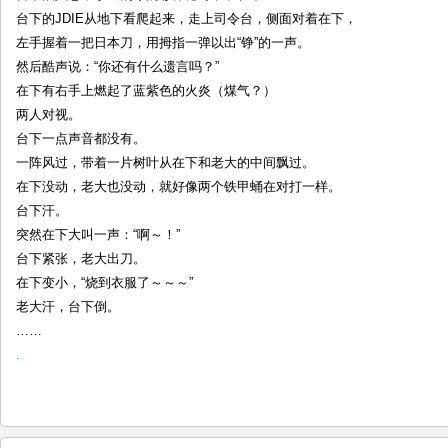
台下的JDIE从地下看爬起来，走上司令台，侧面对着在下，
左手握着一把日本刀，用拇指一弹以出“铮”的一声。
然后酷声说：“你还有什么遗言吗？”
在下有右手上燃起了蓝紫色的火炎（煤气？）
两人对视。
台下一点声音都没有。
一阵风过，带着一片树叶从在下和老大的中间飘过。
在下没动，老大也没动，就好像两个铁甲蛹在对打一样。
台下汗。
突然在下大叫一声：“啊～！”
台下紧张，老大出刀。
在下变小，“烧到衣服了～～～”
老大汗，台下倒。
……
.