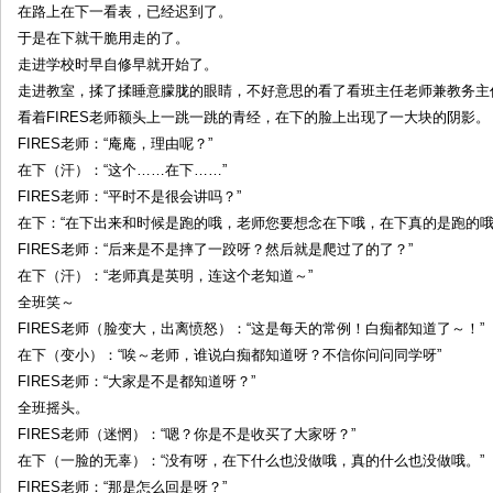
在路上在下一看表，已经迟到了。
于是在下就干脆用走的了。
走进学校时早自修早就开始了。
走进教室，揉了揉睡意朦胧的眼睛，不好意思的看了看班主任老师兼教务主任
看着FIRES老师额头上一跳一跳的青经，在下的脸上出现了一大块的阴影。
FIRES老师：“庵庵，理由呢？”
在下（汗）：“这个……在下……”
FIRES老师：“平时不是很会讲吗？”
在下：“在下出来和时候是跑的哦，老师您要想念在下哦，在下真的是跑的哦
FIRES老师：“后来是不是摔了一跤呀？然后就是爬过了的了？”
在下（汗）：“老师真是英明，连这个老知道～”
全班笑～
FIRES老师（脸变大，出离愤怒）：“这是每天的常例！白痴都知道了～！”
在下（变小）：“唉～老师，谁说白痴都知道呀？不信你问问同学呀”
FIRES老师：“大家是不是都知道呀？”
全班摇头。
FIRES老师（迷惘）：“嗯？你是不是收买了大家呀？”
在下（一脸的无辜）：“没有呀，在下什么也没做哦，真的什么也没做哦。”
FIRES老师：“那是怎么回是呀？”