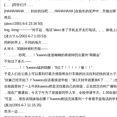
[……]同学们汗……
[HAHAHAHA……好好的玩吧……HAHAHAHA ]在校长的笑声中，升旗
然后……
(alexc/2001-6-6 23:34:50)
ling..linng~~~~~~“对不起，电话”alexc拿了手机走开去打电话。。。
(渚カヲル/2001-6-7 1:03:53)
同样的早上，不同的地方……
A.M.6：30闹钟准时开闹——
“…………吵死……！”kaworu迷迷糊糊的将闹钟扔出窗外“再睡会”
不知过了多久——
“…………！！”kaworu猛的惊醒：“8点了！！！！！惨！！”
于是人们在公路上可以看到叼着方便面将自行车骑的比法拉利还快的渚カヲ
“好象已经开始了？”kaworu自语着摸进学校：“第1天转学就要挨K了……”
在校园里转了一上午的kaworu楞是没找着自己的班级，正在想怎办时广播
…现在广播通知，今天下午为了迎接新同学入学，全校停课半天。1:30在操
“可是……谁告诉我操场在哪？”kaworu刚说完就看到一个拿着手提电话的
(真治/2001-6-7 11:15:25)
而另一边……