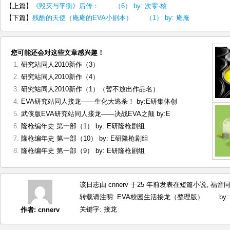
【上篇】
《毁灭与平衡》后传： （6） by: 次零·核
【下篇】
残酷的天使（庵庵的EVA小剧本） （1） by: 庵庵
您可能还会对这些文章感兴趣！
研究站同人2010新作（3）
研究站同人2010新作（4）
研究站同人2010新作（1）（暂不放出作品名）
EVA研究站同人接龙——生化大逃杀！ by:E研集体创
武侠版EVA研究站同人接龙——决战EVA之颠 by:E
隆枪编年史 第一部（1） by: E研隆枪剧组
隆枪编年史 第一部（10） by: E研隆枪剧组
隆枪编年史 第一部（9） by: E研隆枪剧组
该日志由 cnnerv 于25 年前发表在
短篇小说
,
福音
转载请注明:
EVA校园生活接龙（整理版） by: 寒
关键字:
接龙
作者:
cnnerv