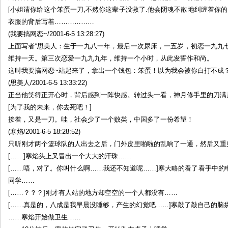
[小姐请你给这个笨蛋一刀,不然你这辈子没救了.他会阴魂不散地纠缠着你的.
衣服的背后写着………………
(我要搞网恋~/2001-6-5 13:28:27)
上面写者“思美人：生于一九八一年，最后一次尿床，一五岁，初恋一九九
维持一天。第三次恋爱一九九九年，维持一个小时，从此发誓作和尚。
这时我要搞网恋~站起来了，拿出一个钱包：笨蛋！以为我会被你白打不成？。
(思美人/2001-6-5 13:33:22)
正当他笑得正开心时，背后感到一阵快感。转过头一看，神月修手里的刀满
[为了我的未来，你去死吧！]
接着，又是一刀。哇，社会少了一个败类，中国多了一份希望！
(寒焰/2001-6-5 18:28:52)
只听刚才两个篮球队的人出去之后，门外皮里啪啦的乱响了一通，然后又重
[……]寒焰头上又冒出一个大大的汗珠……
[……唔，对了。你叫什么啊……我还不知道呢……]寒大略的看了看手中
同学……
[……？？？]刚才有人站的地方却空空的一个人都没有……
[……真是的，八成是我早晨没睡够，产生的幻觉吧……]寒敲了敲自己的脑
……寒焰开始做卫生……