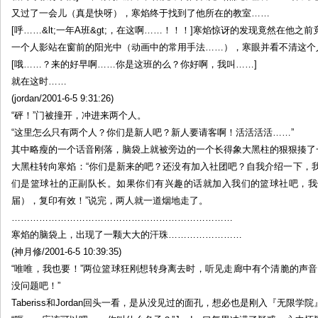
又过了一会儿（真是快呀），寒焰终于找到了他所在的教室……
[呼……&lt;一年A班&gt;，在这啊……！！！]寒焰惊讶的发现竟然在他
一个人影站在窗前的阳光中（动画中的常用手法……），寒眼并看不清这个
[哦……？来的好早啊……你是这班的么？你好啊，我叫……]
就在这时……
(jordan/2001-6-5 9:31:26)
“砰！”门被撞开，冲进来两个人。
“这里怎么只有两个人？你们是新人吧？新人要请客啊！活活活活……”
其中略瘦的一个话音刚落，脑袋上就被旁边的一个长得象大黑柱的狠狠揍了一
大黑柱转向寒焰：“你们是新来的吧？还没有加入社团吧？自我介绍一下，我叫tab
们是篮球社的正副队长。如果你们有兴趣的话就加入我们的篮球社吧，我
届），复印有效！”说完，两人就一道烟地走了。
………………………………………………………………
寒焰的脑袋上，出现了一颗大大的汗珠……………………
(神月修/2001-6-5 10:39:35)
“唯唯，我也要！”两位篮球狂刚想转身离去时，听见走廊中有个清脆的声
没问题吧！”
Taberiss和Jordan回头一看，是从没见过的面孔，想必也是刚入『无限学