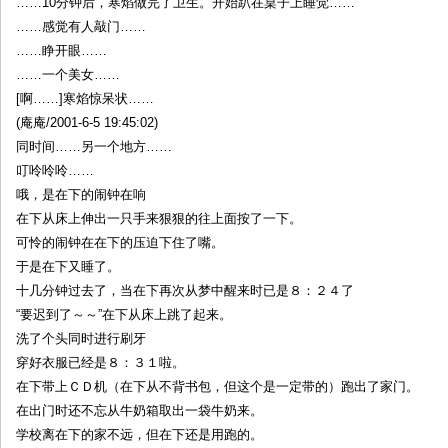
……10分钟后，寒焰做完了卫生。开始趴在桌子上睡觉……
……感觉有人敲门……
……睁开眼……
……一个美女……
[啊……]寒焰惊呆状……
(庵庵/2001-6-5 19:45:02)
同时间……另一个地方……
叮呤呤呤……
哦，是在下的闹钟在响
在下从床上伸出一只手来狠狠的往上面按了一下。
可怜的闹钟在在下的压迫下住了嘴。
于是在下又睡了。
十几分钟过去了，当在下再次从梦中醒来时已是８：２４了
“要迟到了～～”在下从床上跳了起来。
洗了个头同时进行刷牙
穿好衣服已经是８：３１啦。
在下带上ＣＤ机（在下从不背书包，但这个是一定带的）跑出了家门。
在出门时还不忘从牛奶箱取出一袋牛奶来。
学校离在下的家不远，但在下还是用跑的。