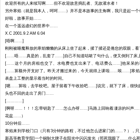
欢迎所有的人来续写啊……但不欢迎故意捣乱者、无故灌水者！
接
另外寒焰（就是我本人，呵呵……）并不是本故事的主角啊，我只是起一个
龙
好啦，故事开始……
（整
在一个遥远虚幻的世界中……
理
X.C 2001.9.2 AM 6:04
版
by:
[唔啊……]
寒
刚刚被睡魔释放的寒焰懒懒的从床上坐了起来，揉了揉还是倦怠的双眼，看
焰
[……唔……真是的，乱套了……]自己不知道咕哝了句什么，便又倒到了床
[……这个月的房租也交了、水电费也支出来了、电话费么……]他呆呆
[……算额外开支好了。昨天才搬过来的，今天就得上课啦……唉……]寒焰又看了一
表盘上工整的显示着当时的时间。
[嗯……算啦，去学校吧。屋子留着下午收拾吧……]说完，就下了床，很
头也不回的走出了房门……
[…………]
[啊呀……！！！忘带钥匙了……怎么办呀……]马路上回响着凄凉的叫声
花盆……）
10分钟后……
寒焰来到学校门口（只有3分钟的路程，不过他怎么进家门的……？），只见
新高等教育学院]一个铜制大牌子在阳光中闪闪发光（照死我眼了……什么