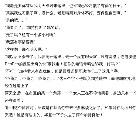
“我老是要你答应我明天准时来这里。也许我已经习惯了有你的日子。”
“其实我也习惯了啊，没什么。老是猜疑对身体不好。要保重自己啊。”
“是的吧……”
“我要走了。”加持打断了她的话。
“走了吗？还有一个多小时啊”
“我还有事情要做”
“这样啊，那么明天见。”
“我以后不会来了，我要离开这里，去一个没有聊天室，没有网络，连电脑也
PenPen的反应出奇的快“带我走！把你的电话号码告诉我，好吗？”
“不行！”加持看来有点犹豫，但是最后还是坚决地打上了这几个字。
“带我走，带我走，带我走……”这三个字不停跃入加持眼中，而他却微笑地
经在过道上了……
两天之后，在市区的某一个角落，一个女人正在不停地哭着，身边只有一
还在滚着：
“听到这个留言时，应该是在我给你带来很多麻烦之后了。如果能在此面对你
哭吧！她是有理由的。毕竟一下子失去了两个加持良治！
.