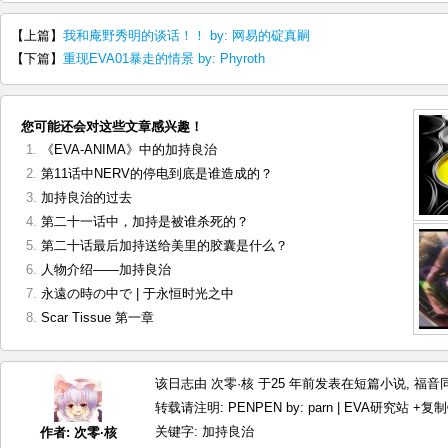
【上篇】
我和庵野秀明的谈话！！ by: 网易的碇真嗣
【下篇】
重现EVA01暴走的情景 by: Phyroth
您可能还会对这些文章感兴趣！
《EVA-ANIMA》中的加持良治
第11话中NERV的停电到底是谁造成的？
加持良治的过去
第二十一话中，加持是被谁杀死的？
第二十话最后加持送给美里的胶囊是什么？
人物介绍——加持良治
永遠の時の中で | 于永恒时光之中
Scar Tissue 第一章
该日志由 次零·核 于25 年前发表在
短篇小说
,
福音
转载请注明:
PENPEN by: parn | EVA研究站
+复制
关键字:
加持良治
作者:
次零·核