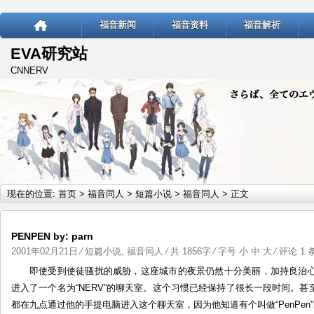
福音新闻
福音资料
福音解析
EVA研究站
CNNERV
现在的位置:
首页
>
福音同人
>
短篇小说
>
福音同人
> 正文
PENPEN by: parn
2001年02月21日
⁄
短篇小说
,
福音同人
⁄ 共 1856字 ⁄ 字号
小
中
大
⁄
评论 1 
即使受到使徒骚扰的威胁，这座城市的夜景仍然十分美丽，加持良治
进入了一个名为“NERV”的聊天室。这个习惯已经保持了很长一段时间。
都在九点通过他的手提电脑进入这个聊天室，因为他知道有个叫做“PenPen