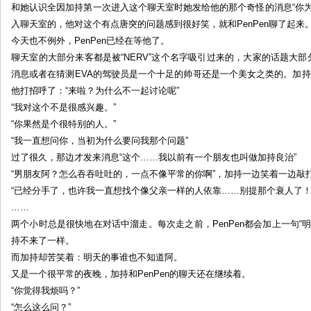
和她认识全因加持第一次进入这个聊天室时她发给他的那个奇怪的消息“你
入聊天室的，他对这个有点唐突的问题感到很好笑，就和PenPen聊了起来
今天也不例外，PenPen已经在等他了。
聊天室的大部分来客都是被“NERV”这个名字吸引过来的，大家的话题大部
消息或者在猜测EVA的驾驶员是一个十足的帅哥还是一个美女之类的。加持通
他打招呼了：“来啦？为什么不一起讨论呢”
“我对这个不是很感兴趣。”
“你果然是个很特别的人。”
“我一直想问你，当初为什么要问我那个问题”
过了很久，那边才发来消息“这个……我以前有一个朋友也叫做加持良治”
“男朋友阿？怎么吞吞吐吐的，一点不像平常的你啊”，加持一边笑着一边敲
“已经分手了，也许我一直想找个像父亲一样的人依靠……别提那个衰人了！
……
两个小时总是很快地在对话中溜走。每次走之前，PenPen都会加上一句“
持不来了一样。
而加持却苦笑着：明天的事谁也不知道阿。
又是一个很平常的夜晚，加持和PenPen的聊天还在继续着。
“你觉得我烦吗？”
“怎么这么问？”