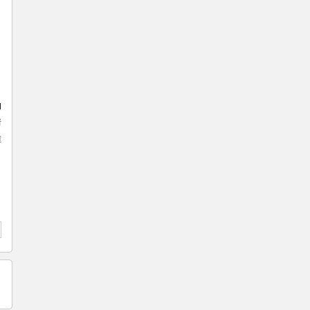
。
的
情
准