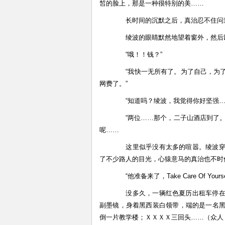
皙的脸上，那是一种很特别的美……
长时间的沉默之后，真治忍不住问道
绫波的眼睛默然地望着窗外，然后以
“哦！！钱？”
“我快一无所有了。为了自己，为了
网费了。”
“知道吗？绫波，我觉得你好坚强…
“两位……那个，二子山酒店到了。
呢……
这里似乎没有太多的喧嚣。绫波穿着
了不少路人的目光，心猿意马的真治也不时
“他准备来了，Take Care Of You
没多久，一辆红色夏历出租车停在路
副墨镜，身着黑西装白领带，端的是一名
倒一片教学楼；ＸＸＸＸ三回头……（众人：