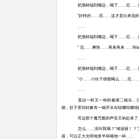
把酒杯端到嘴边，喝下……厄……
“好样的……厄……这才是出来混的人！
……
把酒杯端到嘴边，喝下……厄……
“ 厄……爽快……再来再来……Wait
……
把酒杯端到嘴边，喝下……厄……
“小……小伙子很能喝么……厄……
……
真治一杯又一杯的被灌二锅头，已
烧，肚子里却好象有一锅开水在咕嘟咕嘟地翻
耳边那个魔咒般的声音又响起来了
怎么……没叫我喝？“绫波丽！？”
孩，可以正大光明地拿半杯喝他一杯……