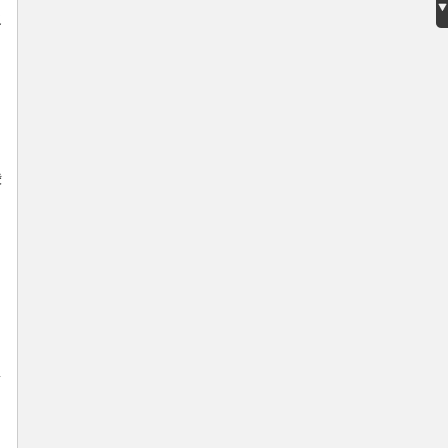
之
绫
…