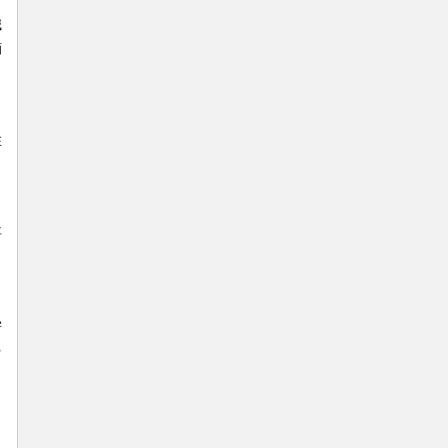
喊
酒
在
事
学
己