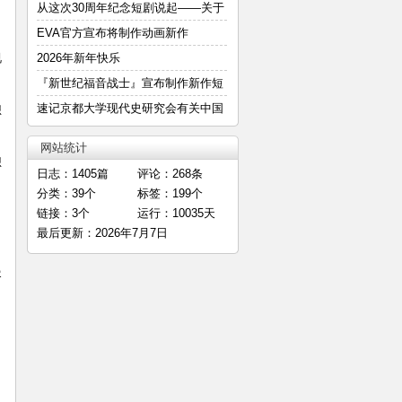
—
从这次30周年纪念短剧说起——关于
明
EVA官方宣布将制作动画新作
视
2026年新年快乐
『新世纪福音战士』宣布制作新作短
篇
速记京都大学现代史研究会有关中国
想
E
网站统计
想
日志：1405篇
评论：268条
分类：39个
标签：199个
链接：3个
运行：10035天
最后更新：2026年7月7日
客