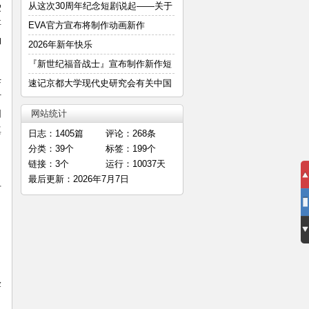
—
从这次30周年纪念短剧说起——关于
驶
要
明
EVA官方宣布将制作动画新作
约
2026年新年快乐
『新世纪福音战士』宣布制作新作短
母
篇
速记京都大学现代史研究会有关中国
讨
E
因
网站统计
真
日志：1405篇
评论：268条
分类：39个
标签：199个
链接：3个
运行：10037天
，
最后更新：2026年7月7日
击
验