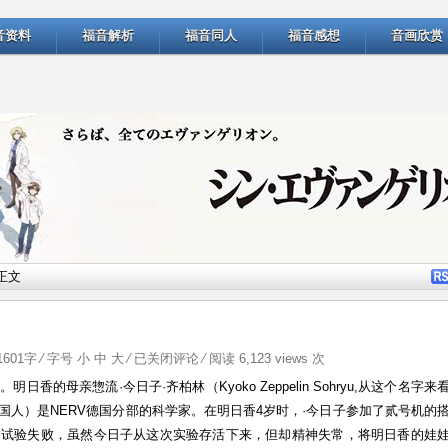
音资料
福音解析
福音同人
福音感想
音画欣赏
正文
？
明
1601字 ⁄ 字号
小
中
大
⁄
已关闭评论
⁄ 阅读 6,123 views 次
日
日香的母亲惣流·今日子·齐柏林（Kyoko Zeppelin Sohryu,从这个名字来
香
人）是NERV德国分部的科学家。在明日香4岁时，·今日子参加了贰号机的
的
。试验失败，虽然今日子从这次实验存活下来，但却精神失常，将明日香的娃
家