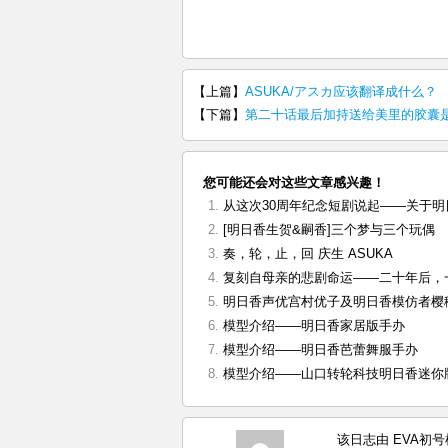
【上篇】
ASUKA/アスカ应该翻译成什么？
【下篇】
第二十话最后加持送给美里的胶囊
您可能还会对这些文章感兴趣！
从这次30周年纪念短剧说起——关于
[明日香生贺&嗣香]三个梦与三个玩偶
奏，轮，止，回 庆生 ASUKA
复刻自母亲的悲剧命运——二十年后，
明日香声优宫村优子及明日香模仿者樱
模型介绍——明日香家居版手办
模型介绍——明日香芭蕾舞服手办
模型介绍——山口转轮科技明日香迷你
该日志由 EVA初号