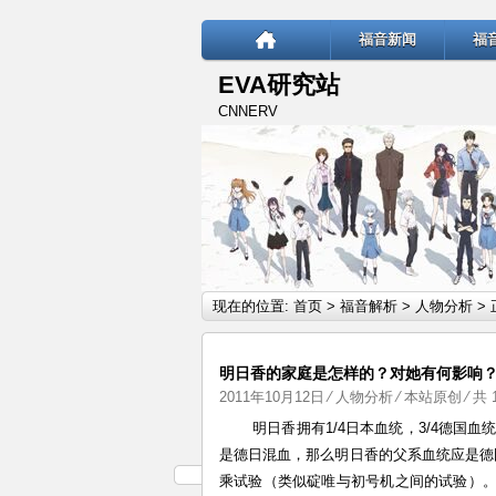
福音新闻
福
EVA研究站
CNNERV
现在的位置:
首页
>
福音解析
>
人物分析
> 
明日香的家庭是怎样的？对她有何影响
2011年10月12日
⁄
人物分析
⁄
本站原创
⁄ 共 
明日香拥有1/4日本血统，3/4德国血统。明
是德日混血，那么明日香的父系血统应是德国
乘试验（类似碇唯与初号机之间的试验）