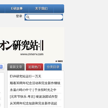
E研故事
关于我们
登录
最新文章
近期热门
分类目录
EVA研究站运行一万天
顺着30周年纪念活动和完全新作继续
说
永遠の時の中で | 于永恒时光之中
看
[元宵节快乐.考古] 绫波汤团试作型
搭
从30周年纪念短剧和完全新作说起
娃