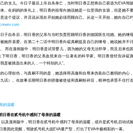
己的女儿。今日子最后上吊自杀身亡，当时明日香正想将自己获选为EVA驾
庭
尸体。在妈妈的丧礼上，明日香的祖母向她说她是一位坚强的女孩，但是她不
是
同意这个提议，并且说从现在开始她必须照顾自己。从这一天开始，她向自己
怎
.cnnerv.com
样
的？
今日子自杀后，明日香的父亲与当时负责照顾明日香的德国医生结婚。她的继
对
法被她所喜爱。在第二十二话中明日香向碇真嗣提及自己的继母，她说她并不
她
。 而在漫画版中，明日香是试管婴儿，因为她的父母无法怀孕，而且后来也
有
生下明日香，明日香的父系血统来自一位著名的科学家。明日香曾经告诉碇
何
，我是被挑选出来的人，一个特别的人”。
影
响？
深的心理创伤，与真嗣不同的是，她选择用高傲和自尊来伪装自己脆弱的内心
第九话）。在故事后期明日香的骄傲被使徒和真嗣粉碎后，精神也承受不住打
明日香在贰号机中感到了母亲的温暖
ngelion》以及漫画版中，明日香在贰号机中感到了母亲的温暖，或许是贰号机启动试
日香因此觉醒，驾驶贰号机大战EVA量产型，打出了EVA中极精彩的一幕。