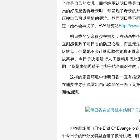
当作是自己的女儿，而拒绝承认明日香是自
员的好消息告诉母亲时，却发现了母亲的
压抑自己可以尽情的哭泣。然而明日香不
定：她不会再哭了。EVA研究站
Http://www
明日香的父亲很少被提及，在动画中
立刻感觉到了明日香的防卫心理，而且无
厌继母，但是她不会让继母取代她真正母亲
故离异。今日子决定进行人工授精并因此
嗣：“我是由优秀精子与卵子结合而诞生的
这样的家庭环境中使明日香一直有很
在睡梦中才会流露出自己软弱的一面（见
濒临崩溃。
但在剧场版《The End Of Eva
中今日子的部分灵魂融合进了贰号机吧。明