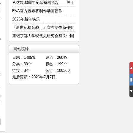
—
从这次30周年纪念短剧说起——关于
)
双
明
EVA官方宣布将制作动画新作
发
2026年新年快乐
『新世纪福音战士』宣布制作新作短
篇
速记京都大学现代史研究会有关中国
n
E
网站统计
日志：1405篇
评论：268条
分类：39个
标签：199个
链接：3个
运行：10036天
情
最后更新：2026年7月7日
、
动
偿
却