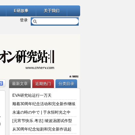
E研故事
关于我们
登录
最新文章
近期热门
分类目录
EVA研究站运行一万天
顺着30周年纪念活动和完全新作继续
说
永遠の時の中で | 于永恒时光之中
心
[元宵节快乐.考古] 绫波汤团试作型
的
从30周年纪念短剧和完全新作说起