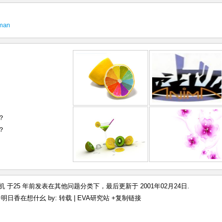
man
？
？
机 于25 年前发表在
其他问题
分类下，最后更新于 2001年02月24日.
中明日香在想什幺 by: 转载 | EVA研究站
+复制链接