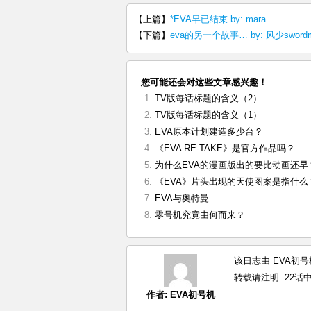
【上篇】
*EVA早已结束 by: mara
【下篇】
eva的另一个故事… by: 风少sword
您可能还会对这些文章感兴趣！
TV版每话标题的含义（2）
TV版每话标题的含义（1）
EVA原本计划建造多少台？
《EVA RE-TAKE》是官方作品吗？
为什么EVA的漫画版出的要比动画还早
《EVA》片头出现的天使图案是指什么
EVA与奥特曼
零号机究竟由何而来？
该日志由 EVA初号
转载请注明:
22话
作者:
EVA初号机