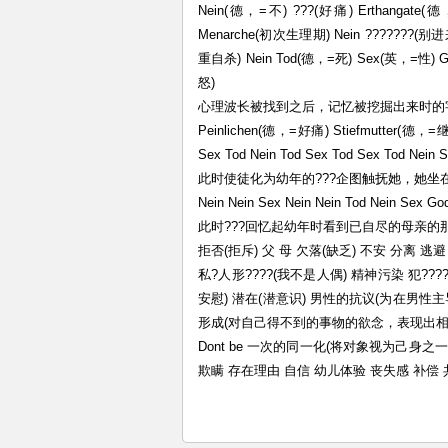
Nein(德，=不) ???(好痛) Erthangate
Menarche(初次生理期) Nein ???????(别进来
重自杀) Nein Tod(德，=死) Sex(英，=性) G
怒)
心理波长被找到之后，记忆被挖掘出来时的
Peinlichen(德，=好痛) Stiefmutter(德，=继母
Sex Tod Nein Tod Sex Tod Sex Tod Nein 
此时使徒化为幼年的???企图触抚她，她坐
Nein Nein Sex Nein Nein Tod Nein Sex God
此时???回忆起幼年时看到已自尽的母亲的
拒否(拒斥) 父 母 欠落(缺乏) 不安 分离
私?人形????(我不是人偶) 精神污染 犯????(不
安慰) 潜在(潜意识) 男性的抗议(为在男性主
形成(对自己得不到的事物的欲念，表现出相反的
Dont be 一次的同一化(将对象视为己身
欺瞒 存在理由 自信 幼儿体验 丧失感 补偿 共生 