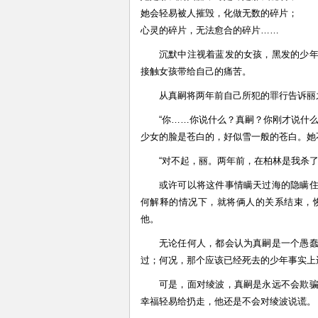
她会轻易被人摧毁，化做无数的碎片；
心灵的碎片，无法愈合的碎片……
沉默中注视着蓝发的女孩，黑发的少
接触女孩带给自己的痛苦。
从真嗣将两年前自己所犯的罪行告诉丽
“你……你说什么？真嗣？你刚才说什么
少女的脸是苍白的，好似雪一般的苍白。她
“对不起，丽。两年前，在柏林是我杀了
或许可以将这件事情瞒天过海的隐瞒
何解释的情况下，就将俩人的关系结束，
他。
无论任何人，都会认为真嗣是一个愚
过；何况，那个应该已经死去的少年事实上
可是，面对绫波，真嗣是永远不会欺
幸福轻易给扔走，他还是不会对绫波说谎。