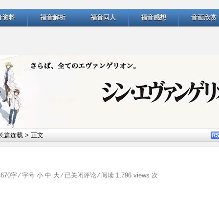
音资料
福音解析
福音同人
福音感想
音画欣赏
长篇连载
> 正文
颓
4670字 ⁄ 字号
小
中
大
⁄
已关闭评论
⁄ 阅读 1,796 views 次
废
天
使
（6）