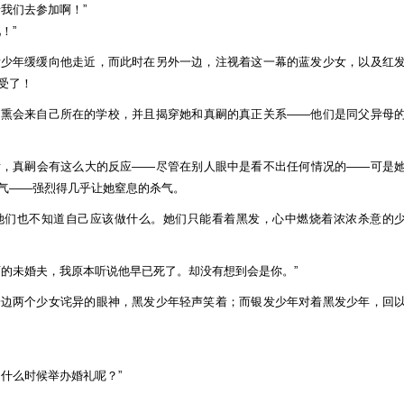
我们去参加啊！”
！”
发少年缓缓向他走近，而此时在另外一边，注视着这一幕的蓝发少女，以及红
受了！
渚熏会来自己所在的学校，并且揭穿她和真嗣的真正关系——他们是同父异母
后，真嗣会有这么大的反应——尽管在别人眼中是看不出任何情况的——可是
气——强烈得几乎让她窒息的杀气。
她们也不知道自己应该做什么。她们只能看着黑发，心中燃烧着浓浓杀意的
丽的未婚夫，我原本听说他早已死了。却没有想到会是你。”
一边两个少女诧异的眼神，黑发少年轻声笑着；而银发少年对着黑发少年，回
什么时候举办婚礼呢？”