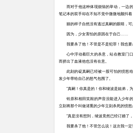
而对于他这种体现烦恼的举动，一边
笔记本的双手却在不知不觉中微微地颤抖着
丽的样子自然没有逃过真嗣的眼睛，可
因为，少女害怕的原因在于自己……
我要杀了他！不管是不是犯罪！我也要
心中浮动着巨大的杀意，站在教室门
而挤出了血液他也没有在意。
此刻的碇真嗣已经被一股可怕的愤怒
发少年带给自己的怒气包围了。
“真嗣！你真是的！你和绫波是姐弟，为
铃原和相田笑闹的声音没能进入少年
立刻将那个叫做渚熏的少年立刻杀死的愤怒
“真是没有想到，绫波竟然已经订婚了
我要杀了他！不管怎么说！这次我一定