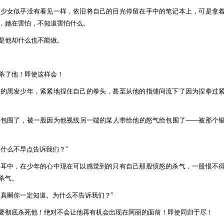
的少女似乎没有看见一样，依旧将自己的目光停留在手中的笔记本上，可是拿
，她在害怕，不知道害怕什么。
是他却什么也不能做。
杀了他！即使这样会！
口的黑发少年，紧紧地捏住自己的拳头，甚至从他的指缝间流下了因为捏拳过
给包围了，被一股因为他视线另一端的某人带给他的怒气给包围了——被那个
什么不早点告诉我们？”
的耳中，在少年的心中现在可以感觉到的只有自己那股愤怒的杀气，一股恨不
杀气。
，真嗣你一定知道。为什么不告诉我们？”
要彻底杀死他！绝对不会让他再有机会出现在阿丽的面前！即使同归于尽！