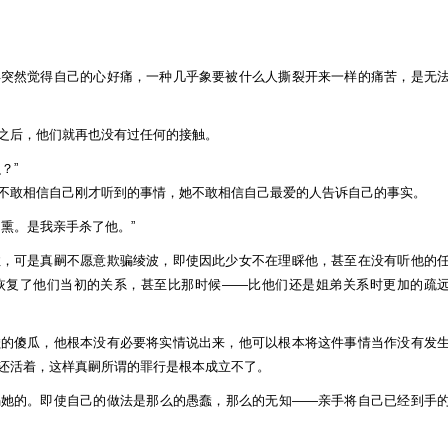
年突然觉得自己的心好痛，一种几乎象要被什么人撕裂开来一样的痛苦，是无
之后，他们就再也没有过任何的接触。
？”
不敢相信自己刚才听到的事情，她不敢相信自己最爱的人告诉自己的事实。
熏。是我亲手杀了他。”
住，可是真嗣不愿意欺骗绫波，即使因此少女不在理睬他，甚至在没有听他的
恢复了他们当初的关系，甚至比那时候——比他们还是姐弟关系时更加的疏
蠢的傻瓜，他根本没有必要将实情说出来，他可以根本将这件事情当作没有发
还活着，这样真嗣所谓的罪行是根本成立不了。
骗她的。即使自己的做法是那么的愚蠢，那么的无知——亲手将自己已经到手