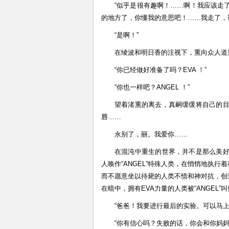
“似乎是很有趣啊！……啊！我应该走
的地方了，你懂我的意思吧！……我走了，
“是啊！”
在绫波和明日香的注视下，熏向众人道
“你已经做好准备了吗？EVA ！”
“你也一样吧？ANGEL ！”
望着渚熏的离去，真嗣缓缓将自己的
唇……
永别了，丽。我爱你……
在混沌中重生的世界，并不是那么美
人唤作“ANGEL”特殊人类，在悄悄地执
而不愿意坐以待毙的人类不惜和神对抗，创造
在暗中，拥有EVA力量的人类被“ANGEL
“爸爸！我要进行最后的实验。可以马上
“你有信心吗？失败的话，你会和你妈妈