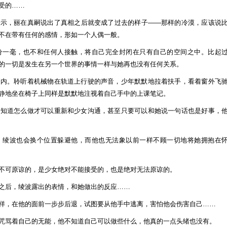
受的……
表示，丽在真嗣说出了真相之后就变成了过去的样子——那样的冷漠，应该说
不在带有任何的感情，形如一个人偶一般。
分一毫，也不和任何人接触，将自己完全封闭在只有自己的空间之中。比起
的一切是发生在另一个世界的事情一样与她再也没有任何关系。
厢内。聆听着机械物在轨道上行驶的声音，少年默默地拉着扶手，看着窗外飞
静地坐在椅子上同样是默默地注视着自己手中的上课笔记。
不知道怎么做才可以重新和少女沟通，甚至只要可以和她说一句话也是好事，
，绫波也会换个位置躲避他，而他也无法象以前一样不顾一切地将她拥抱在
不可原谅的，是少女绝对不能接受的，也是绝对无法原谅的。
之后，绫波露出的表情，和她做出的反应……
样，在他的面前一步步后退，试图要从他手中逃离，害怕他会伤害自己……
咒骂着自己的无能，他不知道自己可以做些什么，他真的一点头绪也没有。