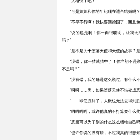
“大概快了吧！”
“可是姐姐和你的年纪现在适合结婚吗？
“不早不行啊！我快要回德国了，而且免
“说的也是啊！你一向很聪明，让我
吗？”
“是不是关于堕落天使和天使的故事？是
“没错，你一猜就猜中了！你当初不是
不是吗？”
“没有错，我的确是这么说过。有什么不
“呵呵……熏，如果堕落天使不惜变成
“……即使胜利了，大概也无法去得到胜
“呵呵呵呵，或许他真的不打算要什么
“恶魔可以为了别的什么这么牺牲自己吗
“也许你说的没有错，不过我真的很想