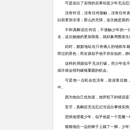
可是说出了实情的后果却是少年无法忍
没有对话，没有任何接触，没有任何
以前更加冷漠；那么的无情，这次她是真的
不和真嗣说任何话，不接触少年的一
去，这次她做的更加彻底，就好象周围发生
此时，默默地站在只有俩人的地铁车
而过的景色；而女孩似乎他不存在似的，静
这样的局面似乎无法打破，而少年也
或许就会得到破镜重圆的机会。
可是他一点机会也没有，就连靠近她
中。
因为他自己也知道，他所犯下的错误是
至尽，真嗣还无法忘记当说出事情实情
恐惧地望着少年，似乎他是一个恶魔一
狠狠地往一边的椅子上踢了一脚，少年