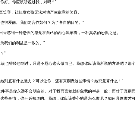
。你好。你应该听说过我，对吗？”
by:
真笑容，让红发女孩无法对他产生敌意的笑容。
仁
朔
，也很爱丽。我们两合作如何？为了各自的目的。”
夜
日香感到一种恐怖的感觉在自己的内心流窜着，一种莫名的恐惧之意。
为我们的利益是一致的。”
？”
应该也曾经想到过，只是不忍心这么做而已。我想你应该我所说的方法吧？那
！她到底有什么魅力？可以让你，还有真嗣做这些事情？她究竟算什么！”
这件事是你永远不会明白的。对于我而言她就好象我的半身一般；而对于真嗣
。这些事情，你不必知道的。我想，你应该关心的是怎么做吧？如何具体做才