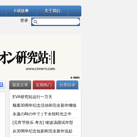
E研故事
关于我们
登录
最新文章
近期热门
分类目录
EVA研究站运行一万天
顺着30周年纪念活动和完全新作继续
说
永遠の時の中で | 于永恒时光之中
[元宵节快乐.考古] 绫波汤团试作型
从30周年纪念短剧和完全新作说起