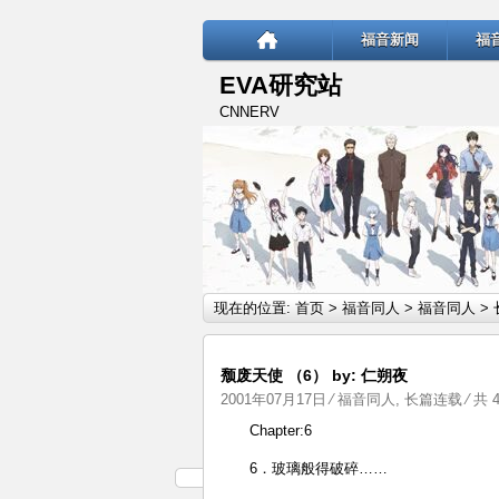
福音新闻
福
EVA研究站
CNNERV
现在的位置:
首页
>
福音同人
>
福音同人
>
颓废天使 （6） by: 仁朔夜
2001年07月17日
⁄
福音同人
,
长篇连载
⁄ 共 
Chapter:6
6．玻璃般得破碎……