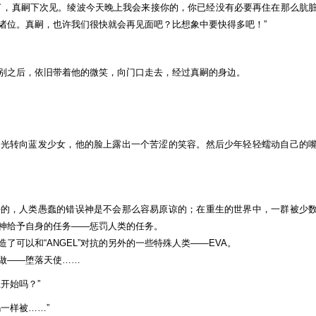
了，真嗣下次见。绫波今天晚上我会来接你的，你已经没有必要再住在那么肮
诸位。真嗣，也许我们很快就会再见面吧？比想象中要快得多吧！”
别之后，依旧带着他的微笑，向门口走去，经过真嗣的身边。
目光转向蓝发少女，他的脸上露出一个苦涩的笑容。然后少年轻轻蠕动自己的
好的，人类愚蠢的错误神是不会那么容易原谅的；在重生的世界中，一群被少
行着神给予自身的任务——惩罚人类的任务。
了可以和“ANGEL”对抗的另外的一些特殊人类——EVA。
”叫做——堕落天使……
开始吗？”
一样被……”