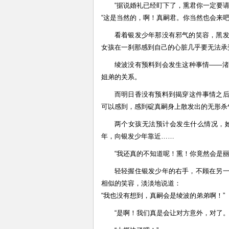
“据说婚礼已经盯下了，熏君你一定要请
“这是当然的，啊！真嗣君。你当然也会来吧
看着银发少年那没有邪气的笑容，黑
女孩在一刹那感到自己的心脏几乎要无法承
绫波没有预料到会发生这种事情——
姐弟的关系。
而明日香没有预料到揭穿这件事情之
可以感到，感到碇真嗣身上散发出的无形杀
两个女孩无法预计会发生什么情况，
年，向银发少年靠近……
“我还真的不知道呢！熏！你竟然会是
轻轻握住银发少年的右手，不顾在另
相似的笑容，淡淡地说道：
“我也没有想到，真嗣会是绫波的弟弟啊！”
“是啊！我们真是会让对方意外，对了。