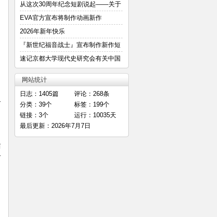
—
从这次30周年纪念短剧说起——关于
明
EVA官方宣布将制作动画新作
2026年新年快乐
『新世纪福音战士』宣布制作新作短
篇
速记京都大学现代史研究会有关中国
E
网站统计
日志：1405篇
评论：268条
个
分类：39个
标签：199个
链接：3个
运行：10035天
最后更新：2026年7月7日
而
可