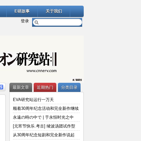
E研故事
关于我们
登录
最新文章
近期热门
分类目录
EVA研究站运行一万天
顺着30周年纪念活动和完全新作继续
说
永遠の時の中で | 于永恒时光之中
[元宵节快乐.考古] 绫波汤团试作型
从30周年纪念短剧和完全新作说起