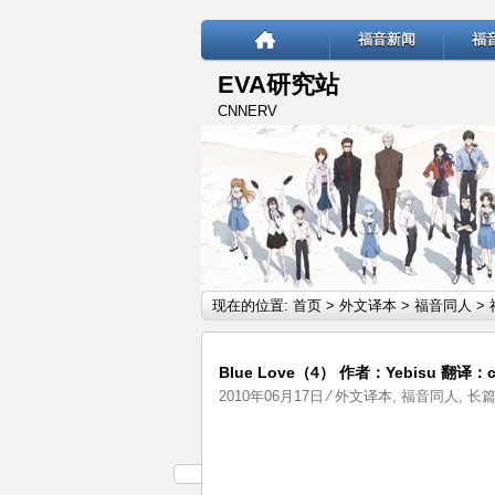
福音新闻
福
EVA研究站
CNNERV
现在的位置:
首页
>
外文译本
>
福音同人
>
Blue Love（4） 作者：Yebisu 翻译：c
2010年06月17日
⁄
外文译本
,
福音同人
,
长