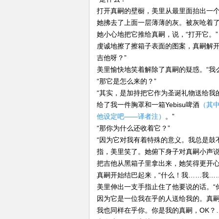
打开真嗣的壁橱，美里从最里面抬出一
她拂去了上面一层薄薄的灰。被灰呛着了
她小心地把它推给真嗣，说，“打开它。”
虔诚地擦了擦箱子表面的图案，真嗣解开
吉他呀？”
美里愉快地笑着解除了真嗣的疑惑。“我
“那它是怎么来的？”
“其实，是加持把它作为圣诞礼物送给我
给了我一件胸罩和一箱Yebisu啤酒
（其
他设定吧——译者注）
。”
“那你为什么还收着它？”
“因为它对我有着特殊的意义。我总是鼓
指，美里笑了。她俯下身子对真嗣小声说
把吉他从黑箱子里拿出来，她笑得更开心
真嗣开始结巴起来，“什么！我……我…
美里伸出一支手指止住了他要说的话。“
因为它是一位我在乎的人送给我的。真
我也同样在乎你。你是我的真嗣，OK？