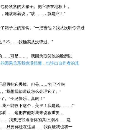
个包得紧紧的大箱子。把它放在地板上，
，她咳嗽着说，“咳……，就是它！”
了箱子上的扣钩。“一把吉他？我从没听你弹过
么？不……我确实从没弹过。”
的……可是……。我因为取笑他的脸所以
中的因果关系我也没搞懂，也许出自作者的其
不起勇把它丢掉。但是……”打了个响
，“我想我知道该怎么处理它了。”
了。“圣诞快乐，真嗣！”
…我不能收下这个，美里！我是说………”
你看……这把吉他对我来说很重要，
嗣……我要把它送给你的真正原因……是
……只要你还在这里……我保证我也将一