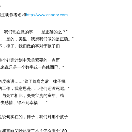
。
翻
译：
请注明作者名和
http://www.cnnerv.com
cowboyayanami
子……我们现在做的事……是正确的么？”
……是的，美里，我想我们做的是正确。”
不，律子。我们做的事对于孩子们
整个补完计划中无关紧要的一点而
来说只是一个数字或一条线而已。”
角度来讲……”耸了耸肩之后，律子抿
的工作，我意思是……他们还没死呢。”
，与死亡相比，失去宝贵的童年、精
失感情、得不到幸福……”
是说句实在的，律子，我们对那个孩子
香和真嗣又吵起来了么？怎么来个180