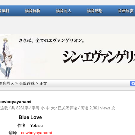
音资料
福音解析
福音同人
福音感想
音画欣赏
福音同人
>
长篇连载
> 正文
owboyayanami
Blue
篇连载
⁄ 共 8261字 ⁄ 字号
小
中
大
⁄
已关闭评论
⁄ 阅读 2,361 views 次
Love（4）
Blue Love
作
作者：Yebisu
者：
翻译：
cowboyayanami
Yebisu