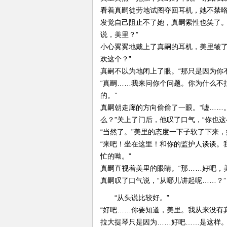
看着真嗣徒劳地试图夺回耳机，她不禁
发觉自己阻止不了她，真嗣索性也笑了。
说，美里？”
小心翼翼地戴上了真嗣的耳机，美里皱了
欢这个？”
真嗣不以为地闭上了眼。“那只是因为你
“真嗣……我来问你个问题。你为什么不
的。”
真嗣朝走廊的方向偷偷了一眼。“嘘……
么？”关上了门后，他叹了口气，“你也这
“当然了。”美里的态度一下子软了下来
“来吧！坐在这里！和你的监护人谈谈。
忙的呦。”
真嗣直视着美里的眼睛。“那……好吧，
真嗣叹了口气说，“从哪儿讲起呢……？”
“从头说比较好。”
“好吧……你要知道，美里。我从来没有
拉大提琴只是因为……好吧……是这样