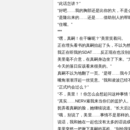
“此话怎讲？”
“好吧……我的胸部还是比你的大，不是么
“是隆出来的……还是……借助别人的帮助
“住嘴。”
***
“嘿，真嗣！在干嘛呢？”美里笑着问。
正在埋头看书的真嗣抬起了头，不以为然
我正在听我的SDAT……反正现在也没别
美里毫不介意，在真嗣身边坐了下来。“
今天的落日应该看来很美的。”
真嗣不以为地翻了一页。“是呀……我今
嘴角渐渐浮起一丝笑意。“我和凌波已经
“正式约会过么？”
“不，美里！！你怎么会想起问这种事情？
“其实……NERV雇我来当你们的监护人
抚弄着真嗣的脸，她继续说道。“长大后
“哦，别说了，美里……事情不是那样
说话，我和她在一起也没有太多的话说或
美里突然一把揪下真嗣的耳机。“别给我