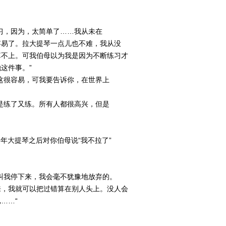
习，因为，太简单了……我从未在
容易了。拉大提琴一点儿也不难，我从没
算不上。可我伯母以为我是因为不断练习才
这件事。”
这很容易，可我要告诉你，在世界上
是练了又练。所有人都很高兴，但是
年大提琴之后对你伯母说“我不拉了”
叫我停下来，我会毫不犹豫地放弃的。
来，我就可以把过错算在别人头上。没人会
……“