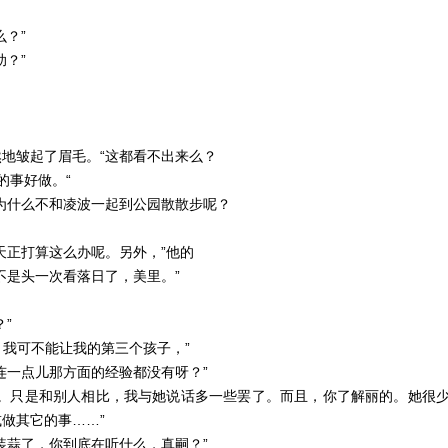
？”
？”
地皱起了眉毛。“这都看不出来么？
的事好做。“
为什么不和凌波一起到公园散散步呢？
天正打算这么办呢。另外，”他的
不是头一次看落日了，美里。”
”
。我可不能让我的第三个孩子，”
连一点儿那方面的经验都没有呀？”
的。只是和别人相比，我与她说话多一些罢了。而且，你了解丽的。她很
做其它的事……”
装蒜了，你到底在听什么，真嗣？”