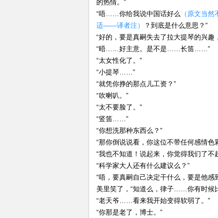
的热情。”
“唔……你给我说中国话好么
（原文当然
适——译者注）
？到底是什么意思？”
“好的，要是真嗣失去了拉大提琴的兴趣
“晤……好主意。是不是……长笛……”
“太女性化了。”
“小提琴……”
“就凭你挣的那点儿工资？”
“吹喇叭。”
“太不要脸了。”
“竖笛……”
“你想洗那种东西么？”
“那你倒说说看，你这位不带任何感情色
“我也不知道！说起来，你觉得我们了不
“科学家大人还有什么建议么？”
“唔，要真嗣自己决定干什么，要是他感
美里笑了，“知道么，律子……你有时候
“老天爷……看来我开始变得软弱了。”
“你那是老了，博士。”