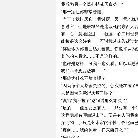
我成为另一个莫扎特或贝多芬。”
“那一定让你非常苦恼。”
“当了！我讨厌它！我讨厌一天一天地练
意过它。但是最糟的是这该死的东西太
有一心一意地拉过……就连一心二用也
能拉得这么好的……不过我从未告诉过她
“你应该为你自己感到骄傲。你也许认为
其他的人看来……不是这样的。”
“也许是这样。可我不这么看。所以我总
我却非常想要放弃……”
“那你为什么不放弃呢？”
“因为每个人都会失望的。怎么能在拉了8
只是因为你觉得厌烦了呢？”
“说出“我不拉了”这句话那么难么？”
“是的……但是要是有人……只要有一个
这样我就有理由退出了。要是有人问我
深究的。那只是艺术家的个性，仅此而已
“真嗣……我给你看一样东西好么？”
“是什么？”