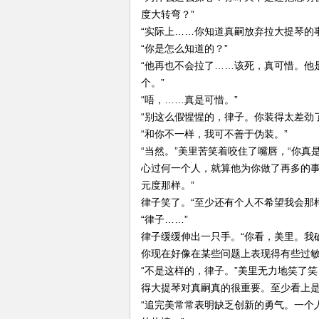
度大转弯？”
“实际上……你知道真嗣放弃拉大提琴的
“你是怎么知道的？”
“他再也不会拉了……该死，真可惜。他
个。”
“唔，……真是可惜。”
“别这么假惺惺的，律子。你装得太差劲了
“和你不一样，我可不善于伪装。”
“当然。”美里苦笑着咬住了嘴唇，“你
心过何一个人，就算他为你做了再多的
元度那样。”
律子笑了。“至少还有个人不希望我会那
“律子……”
律子缓缓伸出一只手。“你看，美里。我
你现在好像在某些问题上表现得有些过敏
“不是这样的，律子。”美里无力地笑了
得大提琴对真嗣真的很重要。至少看上是
“追完美常常表明缺乏创新的勇气。一个