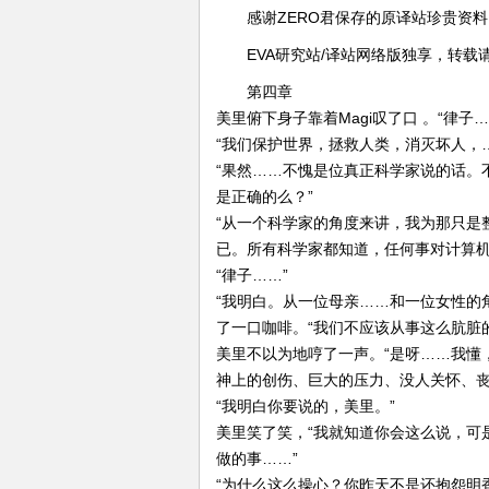
感谢ZERO君保存的原译站珍贵资料
EVA研究站/译站网络版独享，转载
第四章
美里俯下身子靠着Magi叹了口 。“律
“我们保护世界，拯救人类，消灭坏人，
“果然……不愧是位真正科学家说的话。
是正确的么？”
“从一个科学家的角度来讲，我为那只是
已。所有科学家都知道，任何事对计算机
“律子……”
“我明白。从一位母亲……和一位女性的
了一口咖啡。“我们不应该从事这么肮脏
美里不以为地哼了一声。“是呀……我懂
神上的创伤、巨大的压力、没人关怀、丧
“我明白你要说的，美里。”
美里笑了笑，“我就知道你会这么说，可
做的事……”
“为什么这么操心？你昨天不是还抱怨明