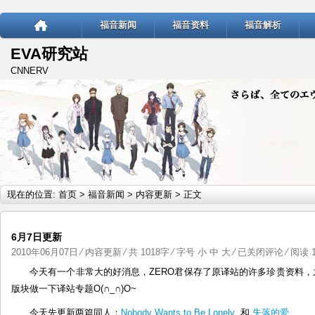
福音新闻
福音资料
福音解析
EVA研究站
CNNERV
现在的位置:
首页
>
福音新闻
>
内容更新
> 正文
6月7日更新
6
2010年06月07日
⁄
内容更新
⁄ 共 1018字 ⁄ 字号
小
中
大
⁄
已关闭评论
⁄ 阅读 1
月
今天有一个非常大的好消息，ZERO君保存了原译站的许多珍贵资料
7
版块做一下译站专题O(∩_∩)O~
日
今天先更新两篇同人：
Nobody Wants to Be Lonely
和
失落的爱
更