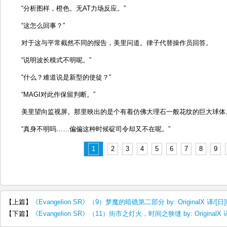
“分析图样，橙色。无AT力场反应。”
“这怎么回事？”
对于这与平常截然不同的报告，美里问道。律子代替操作员回答。
“说明波长模式不明呢。”
“什么？难道说是新型的使徒？”
“MAGI对此作保留判断。”
美里望向监视屏。那里映出的是个有着仿佛大理石一般花纹的巨大球体
“真身不明吗……偏偏这种时候碇司令却又不在呢。”
1
2
3
4
5
6
7
8
9
【上篇】
《Evangelion SR》（9）梦魔的暗礁第二部分 by: OriginalX 译/[日]
【下篇】
《Evangelion SR》（11）街市之灯火，时间之狭缝 by: OriginalX 译