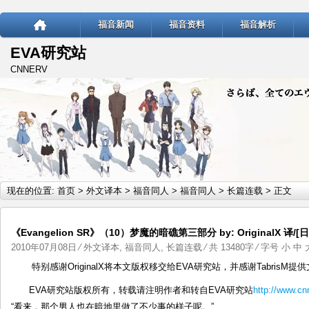
福音新闻
福音资料
福音解析
EVA研究站
CNNERV
现在的位置:
首页
>
外文译本
>
福音同人
>
福音同人
>
长篇连载
> 正文
《Evangelion SR》（10）梦魔的暗礁第三部分 by: OriginalX 译/[日
2010年07月08日
⁄
外文译本
,
福音同人
,
长篇连载
⁄ 共 13480字 ⁄ 字号
小
中
特别感谢OriginalX将本文版权移交给EVA研究站，并感谢TabrisM提
EVA研究站版权所有，转载请注明作者和转自EVA研究站
http://www.c
“看来，那个男人也在暗地里做了不少事的样子呢。”