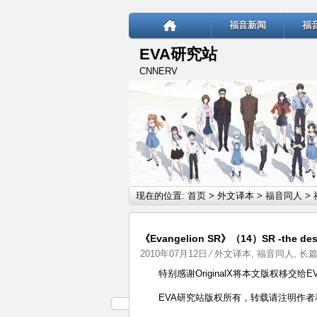
福音新闻
福
EVA研究站
CNNERV
现在的位置:
首页
>
外文译本
>
福音同人
>
《Evangelion SR》（14）SR -the
2010年07月12日
⁄
外文译本
,
福音同人
,
长
特别感谢OriginalX将本文版权移交给E
EVA研究站版权所有，转载请注明作者