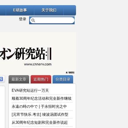
E研故事
关于我们
登录
最新文章
近期热门
分类目录
EVA研究站运行一万天
顺着30周年纪念活动和完全新作继续
说
永遠の時の中で | 于永恒时光之中
[元宵节快乐.考古] 绫波汤团试作型
从30周年纪念短剧和完全新作说起