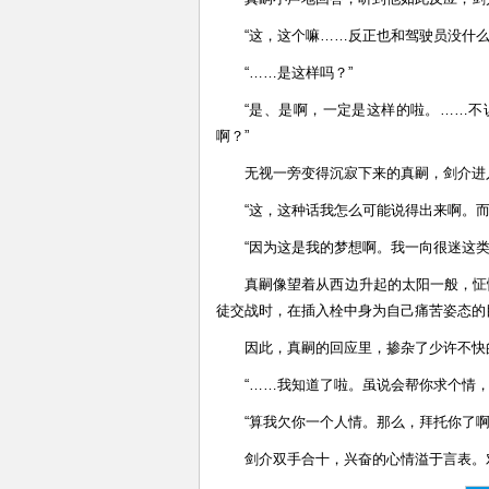
“这，这个嘛……反正也和驾驶员没什
“……是这样吗？”
“是、是啊，一定是这样的啦。……不
啊？”
无视一旁变得沉寂下来的真嗣，剑介进
“这，这种话我怎么可能说得出来啊。而
“因为这是我的梦想啊。我一向很迷这类
真嗣像望着从西边升起的太阳一般，怔
徒交战时，在插入栓中身为自己痛苦姿态的
因此，真嗣的回应里，掺杂了少许不快
“……我知道了啦。虽说会帮你求个情
“算我欠你一个人情。那么，拜托你了啊
剑介双手合十，兴奋的心情溢于言表。