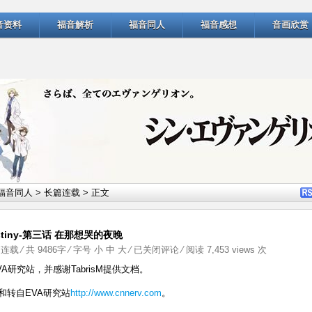
音资料
福音解析
福音同人
福音感想
音画欣赏
福音同人
>
长篇连载
> 正文
 destiny-第三话 在那想哭的夜晚
《Evangelion
篇连载
⁄ 共 9486字 ⁄ 字号
小
中
大
⁄
已关闭评论
⁄ 阅读 7,453 views 次
SR》
VA研究站，并感谢TabrisM提供文档。
（14）
和转自EVA研究站
http://www.cnnerv.com
。
SR
-