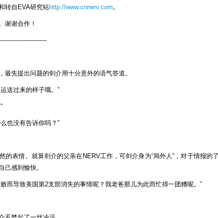
和转自EVA研究站
http://www.cnnerv.com
。
。谢谢合作！
------------------------
，最先提出问题的剑介用十分意外的语气答道。
运送过来的样子哦。”
”
么也没有告诉你吗？”
然的表情。就算剑介的父亲在NERV工作，可剑介身为“局外人”，对于情报的
自己感到愉快。
失败而导致美国第2支部消失的事情呢？我老爸那儿为此而忙得一团糟呢。”
介不禁起了一丝冷汗。