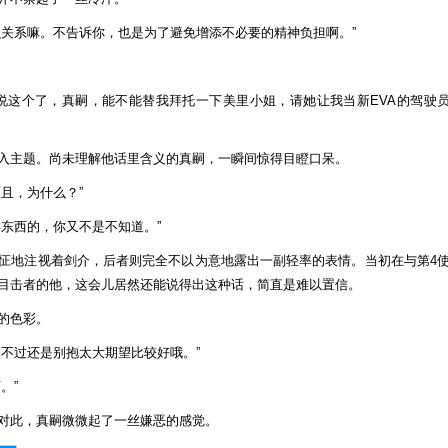
么关系嘛。不告诉你，也是为了避免增添不必要的精神负担啊。”
说这个了，真嗣，能不能替我拜托一下美里小姐，请她让我当新EVA的驾驶
入主题。尚未理解他话里含义的真嗣，一瞬间惊得目瞪口呆。
且，为什么？”
东西的，你又不是不知道。”
怔地注视着剑介，后者则完全不以为意地露出一副轻率的表情。当初在与第4
目击者的他，这会儿居然还能说得出这种话，简直是难以置信。
的色彩。
，不过还是别抱太大期望比较好哦。”
。”
对此，真嗣微微起了一丝嫌恶的感觉。