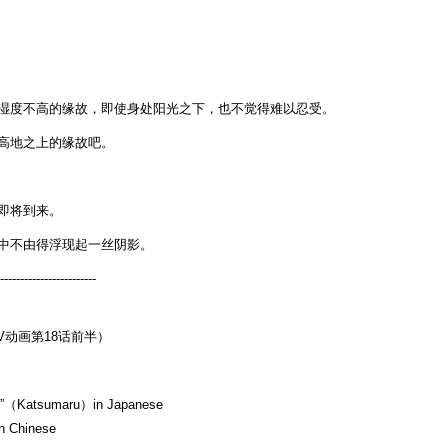
the
destiny-
第
三
话
湿度不高的缘故，即使身处阳光之下，也不觉得难以忍受。
在
高地之上的缘故吧。
那
想
哭
即将到来。
的
夜
中不由得浮现起一丝阴影。
晚
------------------------
V动画第18话前半）
つ丸”（Katsumaru）in Japanese
n Chinese