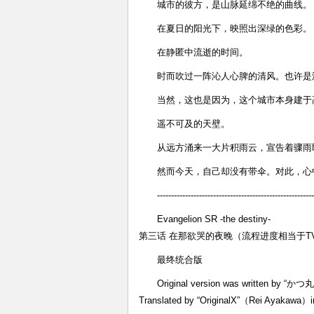
城市的彼方，是山脉延绵不绝的曲线。
在夏日的阳光下，映照出深绿的色彩。
在静匿中流逝的时间。
时而吹过一阵沁人心脾的清风。也许是
当然，这也是因为，这个城市本身建于
遥不可及的天壁。
从远方涌来一大片积雨云，宣告着骤雨
然而今天，自己却没有带伞。对此，心
--------------------------------------------------------
Evangelion SR -the destiny-
第三话 在那欲哭的夜晚（流程进度相当于T
最终统合版
Original version was written by “か
Translated by “OriginalX”（Rei Ayakawa）i