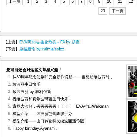
上一页
1
2
3
4
5
6
7
8
9
10
11
12
20
下一页
【上篇】
EVA研究站·生化危机－FA by:朔夜
【下篇】
愿赌服输 by:calmie/ssizz
您可能还会对这些文章感兴趣！
从30周年纪念短剧和完全新作说起 ——当想起绫波丽时，
绫波丽生日快乐
致绫波丽 by:赫利俄斯
祝绫波丽和真希波玛丽生日快乐！
索尼大法好，买买买买买！！！！！EVA推出Walkman
模型介绍——绫波丽芭蕾舞服手办
模型介绍——山口转轮科技绫波丽迷你版
Happy birthday,Ayanami.