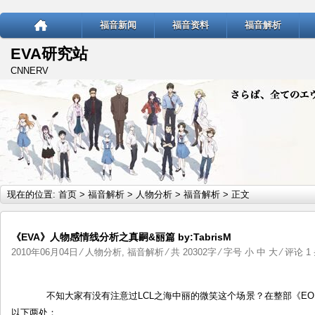
福音新闻
福音资料
福音解析
EVA研究站
CNNERV
现在的位置:
首页
>
福音解析
>
人物分析
>
福音解析
> 正文
《EVA》人物感情线分析之真嗣&丽篇 by:TabrisM
2010年06月04日
⁄
人物分析
,
福音解析
⁄ 共 20302字 ⁄ 字号
小
中
大
⁄
评论 1
不知大家有没有注意过LCL之海中丽的微笑这个场景？在整部《EO
以下两处：