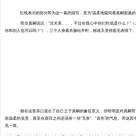
红线表示的部分即为这一幕的描写，意为“温柔地窥伺着真嗣面庞的
而当真嗣说出：“没关系……，不过在我心中你们到底是什么？”（之
你和别人也可以吗？”），三个人身着衣服站开时，丽就又变得面无表情了
丽在这里亲口道出了自己之于真嗣的象征意义，但明明是对真嗣而言
前温柔的笑意，甚至在眉目之间还混有一丝“无奈”、“哀伤”的气息。而这
见一斑。