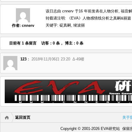
该日志由 cnnerv 于16 年前发表在
人物分析
,
福音
转载请注明:
《EVA》人物感情线分析之真嗣&丽篇 by:T
关键字:
碇真嗣
,
绫波丽
作者:
cnnerv
目前有 1 条留言 访客：0 条， 博主：0 条
123
：
2018年11月06日 23:20
Δ-49楼
返回首页
关于
Copyright © 2001-2026 EVA研究站