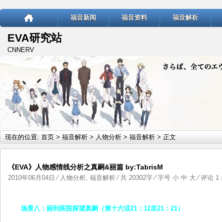
福音新闻
福音资料
福音解析
EVA研究站
CNNERV
现在的位置:
首页
>
福音解析
>
人物分析
>
福音解析
> 正文
《EVA》人物感情线分析之真嗣&丽篇 by:TabrisM
2010年06月04日
⁄
人物分析
,
福音解析
⁄ 共 20302字 ⁄ 字号
小
中
大
⁄
评论 1
场景八：丽到医院探望真嗣（第十六话21：12至21：21）