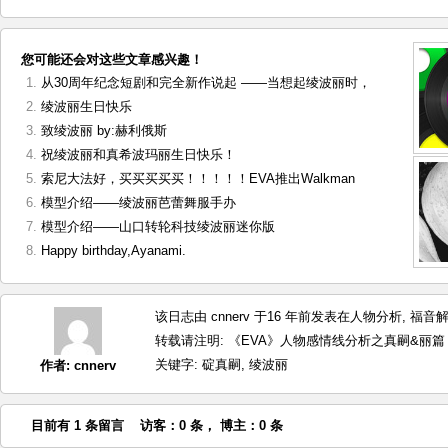
您可能还会对这些文章感兴趣！
从30周年纪念短剧和完全新作说起 ——当想起绫波丽时，
绫波丽生日快乐
致绫波丽 by:赫利俄斯
祝绫波丽和真希波玛丽生日快乐！
索尼大法好，买买买买买！！！！！EVA推出Walkman
模型介绍——绫波丽芭蕾舞服手办
模型介绍——山口转轮科技绫波丽迷你版
Happy birthday,Ayanami.
该日志由 cnnerv 于16 年前发表在
人物分析
,
福音
转载请注明:
《EVA》人物感情线分析之真嗣&丽篇 by:T
关键字:
碇真嗣
,
绫波丽
作者:
cnnerv
目前有 1 条留言 访客：0 条， 博主：0 条