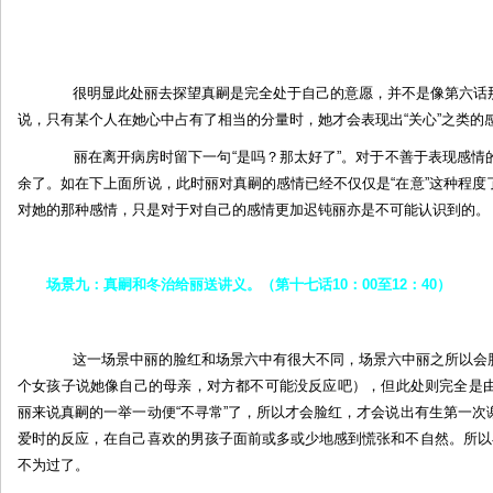
很明显此处丽去探望真嗣是完全处于自己的意愿，并不是像第六话那
说，只有某个人在她心中占有了相当的分量时，她才会表现出“关心”之类的
丽在离开病房时留下一句“是吗？那太好了”。对于不善于表现感情
余了。如在下上面所说，此时丽对真嗣的感情已经不仅仅是“在意”这种程
对她的那种感情，只是对于对自己的感情更加迟钝丽亦是不可能认识到的。
场景九：真嗣和冬治给丽送讲义。（第十七话10：00至12：40）
这一场景中丽的脸红和场景六中有很大不同，场景六中丽之所以会脸
个女孩子说她像自己的母亲，对方都不可能没反应吧），但此处则完全是
丽来说真嗣的一举一动便“不寻常”了，所以才会脸红，才会说出有生第一
爱时的反应，在自己喜欢的男孩子面前或多或少地感到慌张和不自然。所以
不为过了。