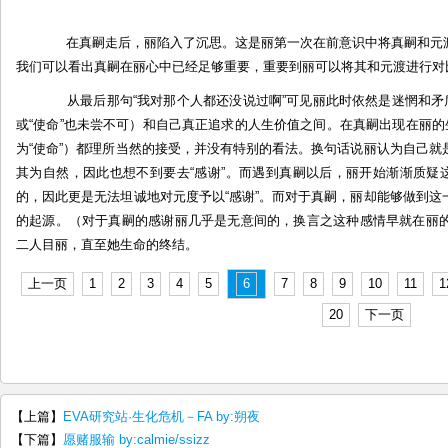
在真嗣走后，丽陷入了沉思。这是丽第一次在前意识中将真嗣和元渡
我们可以看出真嗣在丽心中已经足够重要，重要到丽可以将其和元渡进行对
从最后那句“我对那个人都还没说过啊”可见丽此时依然是迷惘和矛盾
或“使命”也未尝不可）和自己真正追求的人生价值之间。在真嗣出现在丽的
为“使命”）都理所当然的接受，并没有特别的看法。换句话说丽认为自己
其为自然，因此也想不到要去“感谢”。而遇到真嗣以后，丽开始渐渐质疑
的，因此更是无法坦诚地对元度予以“感谢”。而对于真嗣，丽却能够做到
的起源。（对于真嗣的感谢丽几乎是无意间的，换言之这种感情早就在丽
二人目丽，直至她生命的终结。
上一页
1
2
3
4
5
6
7
8
9
10
11
1
20
下一页
【上篇】
EVA研究站·生化危机－FA by:朔夜
【下篇】
愿赌服输 by:calmie/ssizz