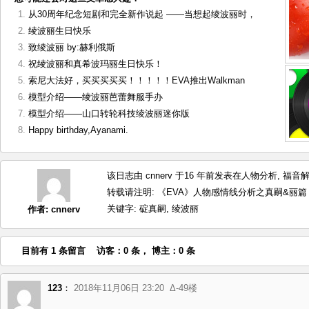
从30周年纪念短剧和完全新作说起 ——当想起绫波丽时，
绫波丽生日快乐
致绫波丽 by:赫利俄斯
祝绫波丽和真希波玛丽生日快乐！
索尼大法好，买买买买买！！！！！EVA推出Walkman
模型介绍——绫波丽芭蕾舞服手办
模型介绍——山口转轮科技绫波丽迷你版
Happy birthday,Ayanami.
该日志由 cnnerv 于16 年前发表在
人物分析
,
福音
转载请注明:
《EVA》人物感情线分析之真嗣&丽篇 by:T
关键字:
碇真嗣
,
绫波丽
作者:
cnnerv
目前有 1 条留言 访客：0 条， 博主：0 条
123
：
2018年11月06日 23:20
Δ-49楼