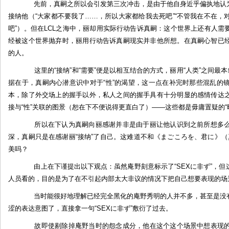
先前，真嗣之所以会引发第三次冲击，是由于他自身近乎偏执地认为
接纳他（“大家都不要我了……，所以大家都给我去死吧”“不管我在不在
吧”）。但在LCL之海中，丽却用实际行动告诉真嗣：这个世界上还有人
经被这个世界抛弃时，丽用行动告诉真嗣现实并非他所想。在真嗣心智已
的人。
这里的“接纳”和“需要”便是以相互结合的方式，丽用“人类”之间最本
据在于，真嗣内心潜意识中对于“性”的渴望，这一点在补完时那些混乱的
本，除了外交场上的握手以外，私人之间的握手具有十分明显的感情传达
接与“性”关联的图景（恕在下不便说得更直白了）——这些都是毋庸置疑的“
所以在下认为真嗣向丽感谢并非是由于丽让他认识到之前所想多么
深，真嗣只是在感谢丽“接纳”了自己。这难道不和《まごころを、君に》（真心为
美吗？
由上在下谨提出以下观点：虽然庵野刻意标示了“SEXに非ず”，但
人员看的，目的是为了在不引起内部太大非议的情况下把自己想要表现的场
当时能很好地理解已经完全黑化的庵野秀明的人并不多，甚至是没有
涩的表达意图了，直接拿一句“SEXに非ず”敷衍了过去。
故即使剔除掉庵野当时的怨念成分，他在这个这个场景中想表现的