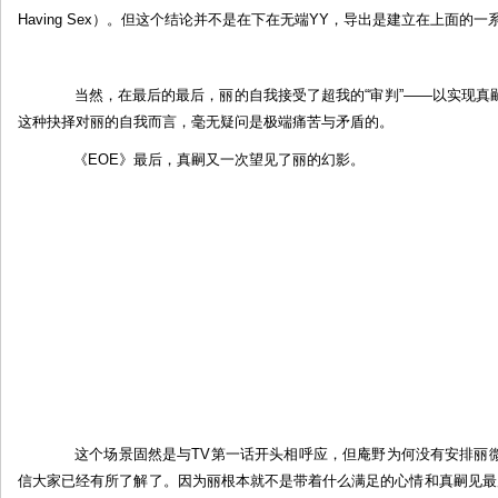
Having Sex）。但这个结论并不是在下在无端YY，导出是建立在上面的
当然，在最后的最后，丽的自我接受了超我的“审判”——以实现真
这种抉择对丽的自我而言，毫无疑问是极端痛苦与矛盾的。
《EOE》最后，真嗣又一次望见了丽的幻影。
这个场景固然是与TV第一话开头相呼应，但庵野为何没有安排丽微
信大家已经有所了解了。因为丽根本就不是带着什么满足的心情和真嗣见最