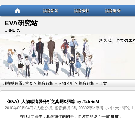
福音新闻
福音资料
福音解析
EVA研究站
CNNERV
现在的位置:
首页
>
福音解析
>
人物分析
>
福音解析
> 正文
《EVA》人物感情线分析之真嗣&丽篇 by:TabrisM
2010年06月04日
⁄
人物分析
,
福音解析
⁄ 共 20302字 ⁄ 字号
小
中
大
⁄
评论 1
在LCL之海中，真嗣握住丽的手，同时向丽说了一句“谢谢”。