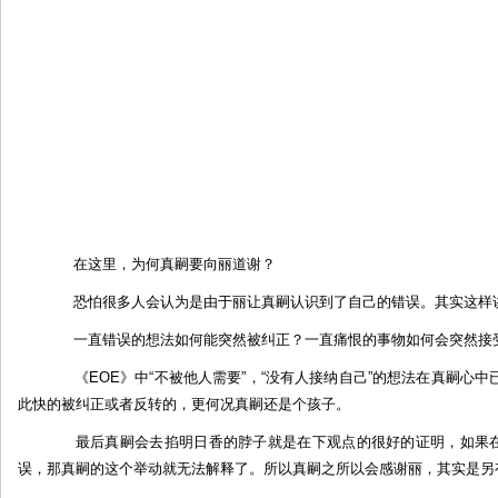
在这里，为何真嗣要向丽道谢？
恐怕很多人会认为是由于丽让真嗣认识到了自己的错误。其实这样
一直错误的想法如何能突然被纠正？一直痛恨的事物如何会突然接
《EOE》中“不被他人需要”，“没有人接纳自己”的想法在真嗣心
此快的被纠正或者反转的，更何况真嗣还是个孩子。
最后真嗣会去掐明日香的脖子就是在下观点的很好的证明，如果在L
误，那真嗣的这个举动就无法解释了。所以真嗣之所以会感谢丽，其实是另