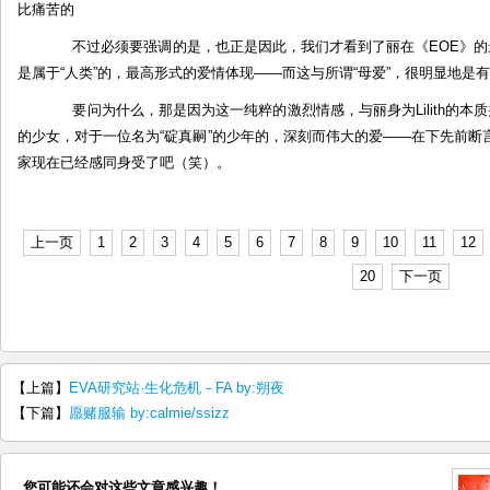
比痛苦的
不过必须要强调的是，也正是因此，我们才看到了丽在《EOE》的最后表
是属于“人类”的，最高形式的爱情体现——而这与所谓“母爱”，很明显地是
要问为什么，那是因为这一纯粹的激烈情感，与丽身为Lilith的本质
的少女，对于一位名为“碇真嗣”的少年的，深刻而伟大的爱——在下先前断言
家现在已经感同身受了吧（笑）。
上一页
1
2
3
4
5
6
7
8
9
10
11
12
20
下一页
【上篇】
EVA研究站·生化危机－FA by:朔夜
【下篇】
愿赌服输 by:calmie/ssizz
您可能还会对这些文章感兴趣！