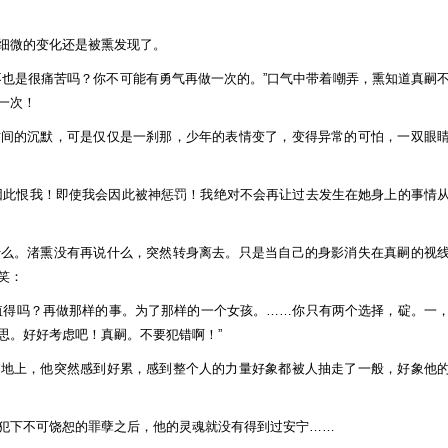
细微的变化还是被熏发现了。
不也是很痛苦吗？你不可能有勇气再做一次的。”口气中带着嘲弄，熏知道真嗣
一次！
时间的沉默，可是仅仅是一刹那，少年的表情变了，变得异常的可怕，一双眼
因此恨我！即使我会因此被神惩罚！我绝对不会再让过去发生在她身上的事情
什么。渚熏没有再说什么，突然转身离去。只是当自己的身影消失在真嗣的视
笑：
值得吗？再做那样的事。为了那样的一个女孩。……你只有两个选择，碇。一
思。好好考虑吧！真嗣。不要犯错啊！”
到地上，他突然感到好累，感到整个人的力量好象都被人抽走了一般，好象他
犯下不可饶恕的罪孽之后，他的灵魂就没有得到过安宁……