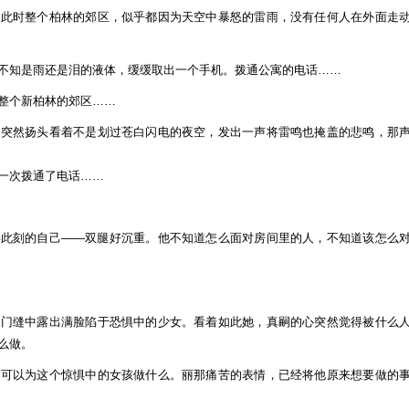
。此时整个柏林的郊区，似乎都因为天空中暴怒的雷雨，没有任何人在外面走
不知是雨还是泪的液体，缓缓取出一个手机。拨通公寓的电话……
整个新柏林的郊区……
嗣突然扬头看着不是划过苍白闪电的夜空，发出一声将雷鸣也掩盖的悲鸣，那
一次拨通了电话……
得此刻的自己——双腿好沉重。他不知道怎么面对房间里的人，不知道该怎么
的门缝中露出满脸陷于恐惧中的少女。看着如此她，真嗣的心突然觉得被什么
么做。
，可以为这个惊惧中的女孩做什么。丽那痛苦的表情，已经将他原来想要做的