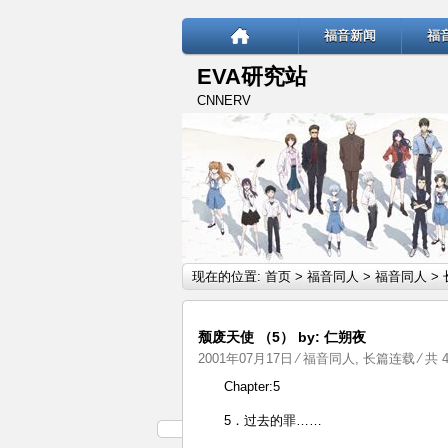
福音新闻
福
EVA研究站
CNNERV
现在的位置:
首页
>
福音同人
>
福音同人
>
颓废天使 （5） by: 仁朔夜
2001年07月17日
⁄
福音同人
,
长篇连载
⁄ 共 
Chapter:5
5．过去的罪……