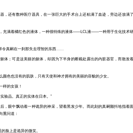
仪器，还有数种医疗器具，在一张巨大的手术台上还粘满了血迹，旁边还放满
，充满着橘红色的液体，一种很特殊的液体——LCL液——一种用于生化技术
一样令真嗣在一刹那失去理智的东西……
的躯体；可是这美丽的躯体，却因为下半身的断截处露出的内脏器官，而散发
么颜色也没有的肌肤，只有天使和神才拥有的美丽的容貌的少女。
一样的女孩！
实验品。真正的实体在日本。”
身后，眼中飘动着一种诡异的神采，望着黑发少年。而此刻的真嗣颤抖地指着
向熏问道：
熏的脸上是诡异的微笑。