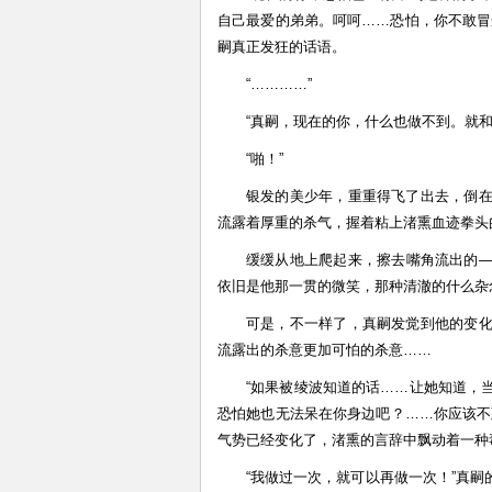
自己最爱的弟弟。呵呵……恐怕，你不敢冒
嗣真正发狂的话语。
“…………”
“真嗣，现在的你，什么也做不到。就
“啪！”
银发的美少年，重重得飞了出去，倒
流露着厚重的杀气，握着粘上渚熏血迹拳头
缓缓从地上爬起来，擦去嘴角流出的
依旧是他那一贯的微笑，那种清澈的什么杂
可是，不一样了，真嗣发觉到他的变
流露出的杀意更加可怕的杀意……
“如果被绫波知道的话……让她知道，
恐怕她也无法呆在你身边吧？……你应该不
气势已经变化了，渚熏的言辞中飘动着一种
“我做过一次，就可以再做一次！”真