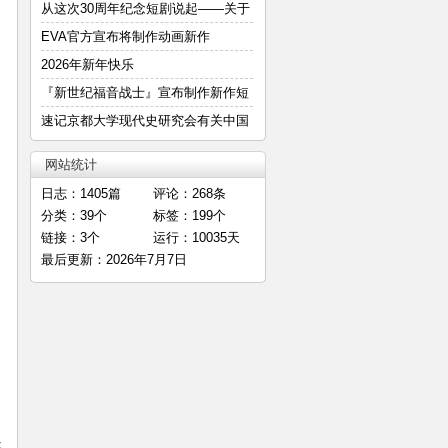
—
从这次30周年纪念短剧说起——关于
明
EVA官方宣布将制作动画新作
2026年新年快乐
『新世纪福音战士』宣布制作新作短
篇
速记京都大学现代史研究会有关中国
E
网站统计
日志：1405篇
评论：268条
分类：39个
标签：199个
链接：3个
运行：10035天
最后更新：2026年7月7日
是