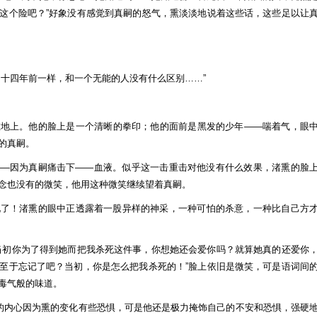
这个险吧？”好象没有感觉到真嗣的怒气，熏淡淡地说着这些话，这些足以让
和十四年前一样，和一个无能的人没有什么区别……”
在地上。他的脸上是一个清晰的拳印；他的面前是黑发的少年——喘着气，眼
的真嗣。
——因为真嗣痛击下——血液。似乎这一击重击对他没有什么效果，渚熏的脸
念也没有的微笑，他用这种微笑继续望着真嗣。
化了！渚熏的眼中正透露着一股异样的神采，一种可怕的杀意，一种比自己方
当初你为了得到她而把我杀死这件事，你想她还会爱你吗？就算她真的还爱你
至于忘记了吧？当初，你是怎么把我杀死的！”脸上依旧是微笑，可是语词间
毒气般的味道。
嗣的内心因为熏的变化有些恐惧，可是他还是极力掩饰自己的不安和恐惧，强硬