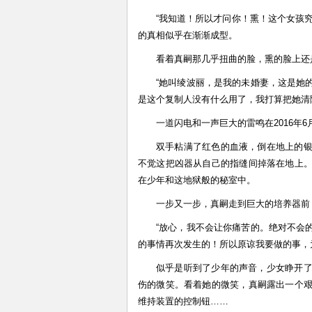
“我知道！所以才问你！熏！这个女孩
的真相似乎在渐渐成型。
看着真嗣那几乎扭曲的脸，熏的脸上还
“她叫绫波丽，是我的未婚妻，这是她
是这个复制人没有什么用了，我打算把她清
一道闪电和一声巨大的雷鸣在2016年
双手粘满了红色的血液，倒在地上的
不觉这把凶器从自己的指缝间掉落在地上
在少年和这地狱般的秘室中。
一步又一步，真嗣走到巨大的培养器前
“放心，我不会让你痛苦的。绝对不会
的事情再次发生的！所以原谅我要做的事，
似乎是听到了少年的声音，少女睁开
伤的微笑。看着她的微笑，真嗣露出一个
维持装置的控制钮……