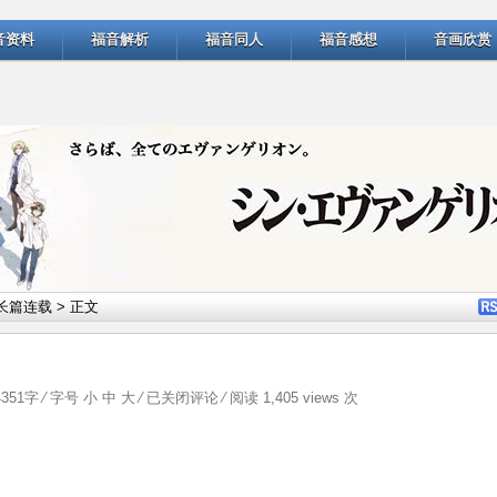
音资料
福音解析
福音同人
福音感想
音画欣赏
长篇连载
> 正文
颓
4351字 ⁄ 字号
小
中
大
⁄
已关闭评论
⁄ 阅读 1,405 views 次
废
天
使
（5）