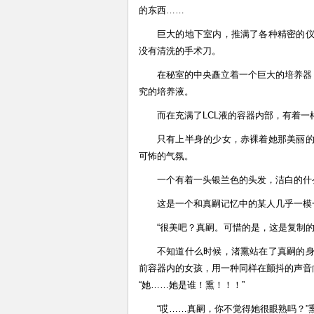
的东西……
巨大的地下室内，推满了各种精密的
没有清洗的手术刀。
在秘室的中央矗立着一个巨大的培养器
究的培养液。
而在充满了LCL液的容器内部，有着
只有上半身的少女，赤裸着她那美丽
可怖的气氛。
一个有着一头银兰色的头发，洁白的什
这是一个和真嗣记忆中的某人几乎一模
“很美吧？真嗣。可惜的是，这是复制的
不知道什么时候，渚熏站在了真嗣的
前容器内的女孩，用一种同样在颤抖的声音
“她……她是谁！熏！！！”
“哎……真嗣，你不觉得她很眼熟吗？”