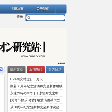
E研故事
关于我们
登录
最新文章
近期热门
分类目录
EVA研究站运行一万天
顺着30周年纪念活动和完全新作继续
说
永遠の時の中で | 于永恒时光之中
[元宵节快乐.考古] 绫波汤团试作型
从30周年纪念短剧和完全新作说起