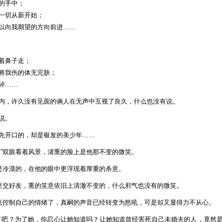
的手中；
by:
一切从新开始；
仁
以向我期望的方向前进……
朔
夜
着鼻子走；
将我伤的体无完肤；
碎……
内，许久没有见面的俩人在无声中互视了良久，什么也没有说。
说。
先开口的，却是银发的美少年……
。”双眼看着风景，渚熏的脸上是他那不变的微笑。
情是冷漠的，在他的眼中更浮现着厚重的杀意。
的至交好友，熏的笑意依旧上清澈不变的，什么邪气也没有的微笑。
无法控制自己的情绪了，真嗣的声音已经转变为怒吼，可是却又显得力不从心。
了吧？为了她，你忍心让她知道吗？让她知道曾经害死自己未婚夫的人，竟然