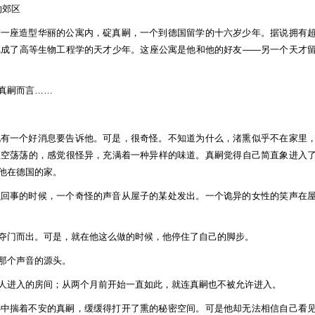
的郊区
进一座造型华丽的公寓内，碇真嗣，一个到德国留学的十六岁少年。据说拥有
完成了高等生物工程学的天才少年。这座公寓是他和他的好友——另一个天才
真嗣而言……
他有一个好消息要告诉他。可是，很奇怪。不知道为什么，渚熏似乎不在家里
屋空荡荡的，感觉很怪异，充满着一种异样的味道。真嗣觉得自己简直象进入
他在德国的家。
么回事的时候，一个奇怪的声音从屋子的某处发出。一个诡异的女性的笑声在
夺门而出。可是，就在他这么做的时候，他停住了自己的脚步。
那个声音的源头。
人进入的房间；从两个月前开始一直如此，就连真嗣也不被允许进入。
心中揣着不安的真嗣，缓缓得打开了熏的秘密空间。可是他却无法相信自己看