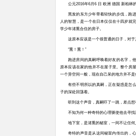
公元2016年6月6 日 欧洲 德国 新柏林
黑发的东方少年带着轻快的步伐，跑
人的智慧，是一个在日本仅仅在十四岁就
学少年渚熏合住的房子。
这原本应该是一个很普通的日子，对于
“熏！熏！”
跑进房间的真嗣呼唤着好友的名字，
原本应该在家的他并不在屋子里。整个房
一个异空间一般，现在自己呆的地方并不是
有些不明所以的真嗣，正在疑惑是怎
子的深处回荡着。
听到这个声音，真嗣吓了一跳，差点想
不知为何一种奇特的心理驱使他去寻找
地下室，是渚熏的秘室，一间不让任何
奇特的声音是从这间秘室内传出的，