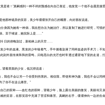
究竟是谁！”真嗣感到一种不祥的预感在向自己靠近，他发觉一个他不会愿意接
是他那种诡异的笑容，美少年缓缓张开自己的嘴唇，向好朋友说道。
的分身因为她有一种病，我在想办法为她治疗，所以复制了她进行研究，可惜
除。至于绫波，她实际上是……”
6月6 日的傍晚划过，新柏林上的天空……
银发少年的血液。黑发的少年喘着气，手中握着染满了同样血迹的手术刀；不
。此刻外面传来阵阵的雷鸣，闪电苍白的光芒也时常透过通望地下室的走道，
，望着里面的少女，低沉得说道：
的，我也不会让另一个你受到伤害的。相信我，即使和神为敌，我也不会让同
为了你不在这么痛苦。”
了自己的双眸——血红色的双眸，望着少年，脸上露出美丽的微笑，美丽却又
艰难的笑容，在那笑容中充满了苦涩和痛苦。真嗣的右手，缓缓伸向一边的生