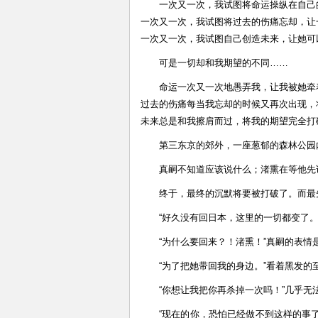
一次又一次，我试图将命运操纵在自己
一次又一次，我试图将过去的伤痛忘却，让
一次又一次，我试图自己创造未来，让她可
可是一切却和我期望的不同……
命运一次又一次地愚弄我，让我被她牵
过去的伤痛每当我忘却的时候又再次出现，
未来总是和我擦肩而过，将我的期望完全打
第三东京的郊外，一座葱郁的森林公园
真嗣不知道应该说什么；渚熏在等他先
终于，最终的沉默将要被打破了。而最
“好久没有回日本，这里的一切都变了
“为什么要回来？！渚熏！”真嗣的表
“为了把她带回我的身边。”看着黑发
“你想让我把你再杀掉一次吗！”几乎
“现在的你，恐怕已经做不到这样的事