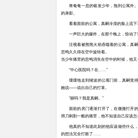
将奄奄一息的银发少年，拖到公寓外
的身影。
看着面前的公寓，真嗣冷漠的脸上流下
一声巨大的爆炸，在那个晚上，惊动了
注视着被熊熊火焰吞噬着的公寓，真
悲鸣久久得在空中旋转着。
当少年痛苦的悲鸣消失在空中的时候，他又
“中心医院吗？在……”
缓缓地走到绫波的公寓门前，真嗣觉
她说——说出自己的打算。
“丽吗？我是真嗣。”
面前的房门逐渐打开了，在微微打开
用刀剜割一般的痛苦，他不知道自己应该怎
他真的不知道此刻的他应该做些什么
的想法完全打散了……