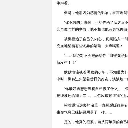
争辩着。
但是，他那因为感情的影响，在言语间
“你不敢的！真嗣，当初你杀了我之后
会再做同样的事情，他不相信他有勇气再做
被熏看透了自己的内心，真嗣陷入一
充血地望着有些诧异的渚熏，大声喝道：
“……我绝对不会把丽给你！即使她会
新发生！！”
默默地注视着黑发的少年，不知道为
中时，熏转过头望着昔日的好友，淡淡地一
“你最好再想想当初自己做了什么……
把绫波还给我；二，……你应该知道我的意
望着逐渐远去的渚熏，真嗣缓缓得跪
生命气息已经快要用尽了一样……
是的，他真的很累，自从两年前的自己