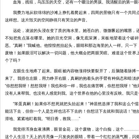
血海，残垣，乌压压的天空，还有一个啜泣的男孩。我清醒后的第一眼
by:
我费力地从软绵绵的沙滩上挣扎着爬起来，四周的景物只有一个共同
D
伯
这样想。这片毁灭的空间静得只有哭泣的声音。
爵
远处，凌波的头浸在变了质的海水里。她苍白的、微微噘起的嘴唇，
不知把焦点落在哪里。她的目光空洞，像无底深渊，呆板地望着这个破碎
恶。“真嗣！”我喊他。他惶惶然抬起头，眼睛和那边海里的人一样。只一
废物！如果眼泪可以解决一切问题，他大概会把两眼哭瞎。难道这个世界
个了吗？
左眼生生地疼了起来。眼眶被内容物涨得快要裂开了，后脑随着脉搏
来了。我捂住左眼，用力睁开右眼，真嗣的抱着头的手臂有种病态和暗淡
“你想想我呀！想想我呀！我也和你一样，我也在痛苦啊，你想想我呀！”
没有人来帮我。也没有人感觉到我。这个世界在他的心里没有反映。我只是
“笨蛋真嗣！如果你不想死就把头抬起来！”神居然选择了我和这么个
能活下去，但你一个人是怎样也活不下去的！你想活下去就和我说话！”他
滞地、紧紧地盯着我。“明日香，救我……”
我觉得浑身血液沸腾，眼冒金花，这个废物，这个白痴，这个………
这个人生活？天上的月亮像一只发炎的眼睛，带着一个红红的蒸气圈，闪