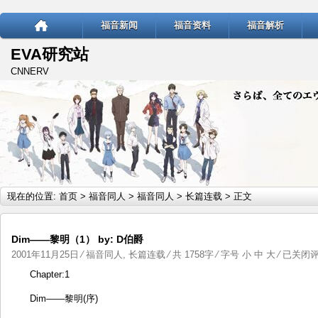
福音新闻
福音资料
福音解析
EVA研究站
CNNERV
现在的位置:
首页
>
福音同人
>
福音同人
>
长篇连载
> 正文
Dim——黎明（1） by: D伯爵
Dim
2001年11月25日
⁄
福音同人
,
长篇连载
⁄ 共 1758字 ⁄ 字号
小
中
大
⁄
已关闭
——
Chapter:1
黎
Dim——黎明(序)
明
（1）