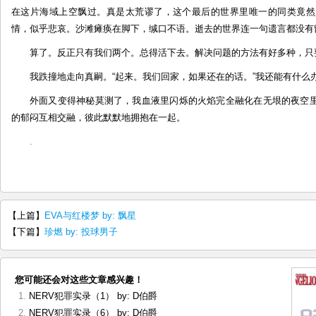
在这片海域上空飘过。真是太荒谬了，这个最后的世界里唯一的同类竟然
情，似乎悲哀。沙滩瘫痪在脚下，缄口不语。逝去的世界连一句遗言都没有
算了。反正只有我们两个。总得活下去。解决问题的方法有好多种，只
我跌撞地走向真嗣。“起来。我们回家，如果还在的话。”我还能有什么
外面又变得神秘莫测了，我血液里闪烁的火焰完全融化在无垠的夜空
的郁闷互相交融，彼此默默地拥抱在一起。
.
【上篇】
EVA与红楼梦 by: 飘星
【下篇】
珍燃 by: 投球男子
您可能还会对这些文章感兴趣！
NERV犯罪实录（1） by: D伯爵
NERV犯罪实录（6） by: D伯爵